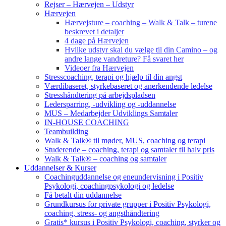
Rejser – Hærvejen – Udstyr
Hærvejen
Hærvejsture – coaching – Walk & Talk – turene
beskrevet i detaljer
4 dage på Hærvejen
Hvilke udstyr skal du vælge til din Camino – og
andre lange vandreture? Få svaret her
Videoer fra Hærvejen
Stresscoaching, terapi og hjælp til din angst
Værdibaseret, styrkebaseret og anerkendende ledelse
Stresshåndtering på arbejdspladsen
Ledersparring, -udvikling og -uddannelse
MUS – Medarbejder Udviklings Samtaler
IN-HOUSE COACHING
Teambuilding
Walk & Talk® til møder, MUS, coaching og terapi
Studerende – coaching, terapi og samtaler til halv pris
Walk & Talk® – coaching og samtaler
Uddannelser & Kurser
Coachinguddannelse og eneundervisning i Positiv
Psykologi, coachingpsykologi og ledelse
Få betalt din uddannelse
Grundkursus for private grupper i Positiv Psykologi,
coaching, stress- og angsthåndtering
Gratis* kursus i Positiv Psykologi, coaching, styrker og