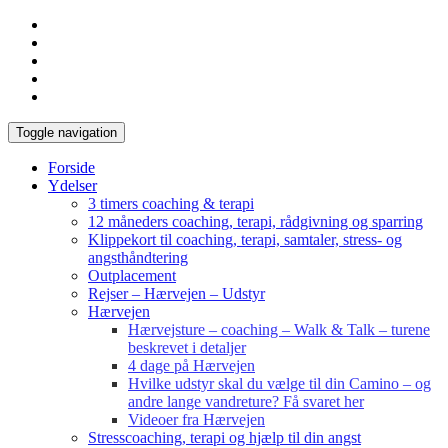
Toggle navigation
Forside
Ydelser
3 timers coaching & terapi
12 måneders coaching, terapi, rådgivning og sparring
Klippekort til coaching, terapi, samtaler, stress- og
angsthåndtering
Outplacement
Rejser – Hærvejen – Udstyr
Hærvejen
Hærvejsture – coaching – Walk & Talk – turene
beskrevet i detaljer
4 dage på Hærvejen
Hvilke udstyr skal du vælge til din Camino – og
andre lange vandreture? Få svaret her
Videoer fra Hærvejen
Stresscoaching, terapi og hjælp til din angst