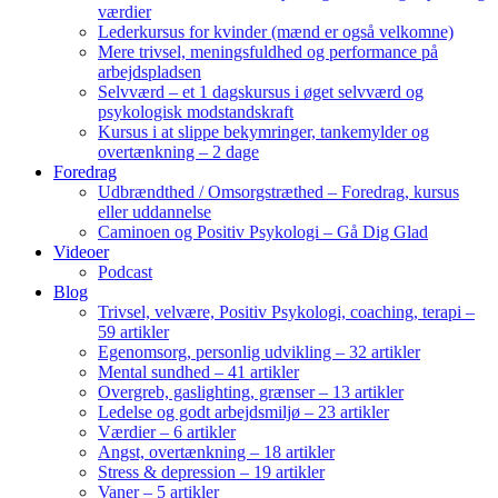
værdier
Lederkursus for kvinder (mænd er også velkomne)
Mere trivsel, meningsfuldhed og performance på
arbejdspladsen
Selvværd – et 1 dagskursus i øget selvværd og
psykologisk modstandskraft
Kursus i at slippe bekymringer, tankemylder og
overtænkning – 2 dage
Foredrag
Udbrændthed / Omsorgstræthed – Foredrag, kursus
eller uddannelse
Caminoen og Positiv Psykologi – Gå Dig Glad
Videoer
Podcast
Blog
Trivsel, velvære, Positiv Psykologi, coaching, terapi –
59 artikler
Egenomsorg, personlig udvikling – 32 artikler
Mental sundhed – 41 artikler
Overgreb, gaslighting, grænser – 13 artikler
Ledelse og godt arbejdsmiljø – 23 artikler
Værdier – 6 artikler
Angst, overtænkning – 18 artikler
Stress & depression – 19 artikler
Vaner – 5 artikler