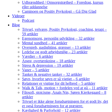
Udbrændthed / Omsorgstræthed – Foredrag, kursus
eller uddannelse
Caminoen og Positiv Psykologi – Gå Dig Glad
Videoer
Podcast
Blog
Trivsel, velvære, Positiv Psykologi, coaching, terapi –
59 artikler
Egenomsorg, personlig udvikling – 32 artikler
Mental sundhed – 41 artikler
Overgreb, gaslighting, grænser – 13 artikler
Ledelse og godt arbejdsmiljø – 23 artikler
Værdier – 6 artikler
Angst, overtænkning – 18 artikler
Stress & depression – 19 artikler
Vaner – 5 artikler
Tanker & negative tanker – 32 artikler
Søvn, hvorfor søvn er så vigtigt – 6 artikler
Relationer er vigtige for dit helbred – 5 artikler
Walk & Talk, motion + fordelen ved at gå – 11 artikler
Filosofi, stoicisme, Anaïs Nin, Søren Kierkegaard – 8
artikler
Trivsel er ikke alene forudsætningen for et godt liv, det
er også forudsætningen for at præstere.
Kærlighed & Parforhold – 12 artikler