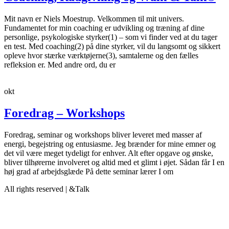
Mit navn er Niels Moestrup. Velkommen til mit univers.
Fundamentet for min coaching er udvikling og træning af dine
personlige, psykologiske styrker(1) – som vi finder ved at du tager
en test. Med coaching(2) på dine styrker, vil du langsomt og sikkert
opleve hvor stærke værktøjerne(3), samtalerne og den fælles
refleksion er. Med andre ord, du er
okt
Foredrag – Workshops
Foredrag, seminar og workshops bliver leveret med masser af
energi, begejstring og entusiasme. Jeg brænder for mine emner og
det vil være meget tydeligt for enhver. Alt efter opgave og ønske,
bliver tilhørerne involveret og altid med et glimt i øjet. Sådan får I en
høj grad af arbejdsglæde På dette seminar lærer I om
All rights reserved | &Talk