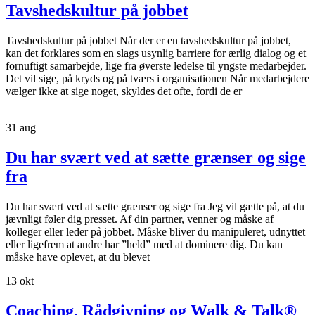
Tavshedskultur på jobbet
Tavshedskultur på jobbet Når der er en tavshedskultur på jobbet,
kan det forklares som en slags usynlig barriere for ærlig dialog og et
fornuftigt samarbejde, lige fra øverste ledelse til yngste medarbejder.
Det vil sige, på kryds og på tværs i organisationen Når medarbejdere
vælger ikke at sige noget, skyldes det ofte, fordi de er
31
aug
Du har svært ved at sætte grænser og sige
fra
Du har svært ved at sætte grænser og sige fra Jeg vil gætte på, at du
jævnligt føler dig presset. Af din partner, venner og måske af
kolleger eller leder på jobbet. Måske bliver du manipuleret, udnyttet
eller ligefrem at andre har ”held” med at dominere dig. Du kan
måske have oplevet, at du blevet
13
okt
Coaching, Rådgivning og Walk & Talk®