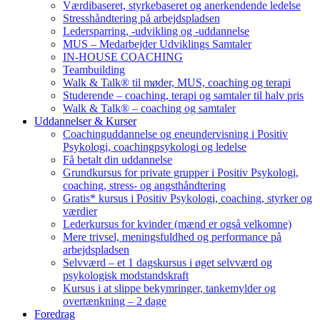
Værdibaseret, styrkebaseret og anerkendende ledelse
Stresshåndtering på arbejdspladsen
Ledersparring, -udvikling og -uddannelse
MUS – Medarbejder Udviklings Samtaler
IN-HOUSE COACHING
Teambuilding
Walk & Talk® til møder, MUS, coaching og terapi
Studerende – coaching, terapi og samtaler til halv pris
Walk & Talk® – coaching og samtaler
Uddannelser & Kurser
Coachinguddannelse og eneundervisning i Positiv
Psykologi, coachingpsykologi og ledelse
Få betalt din uddannelse
Grundkursus for private grupper i Positiv Psykologi,
coaching, stress- og angsthåndtering
Gratis* kursus i Positiv Psykologi, coaching, styrker og
værdier
Lederkursus for kvinder (mænd er også velkomne)
Mere trivsel, meningsfuldhed og performance på
arbejdspladsen
Selvværd – et 1 dagskursus i øget selvværd og
psykologisk modstandskraft
Kursus i at slippe bekymringer, tankemylder og
overtænkning – 2 dage
Foredrag