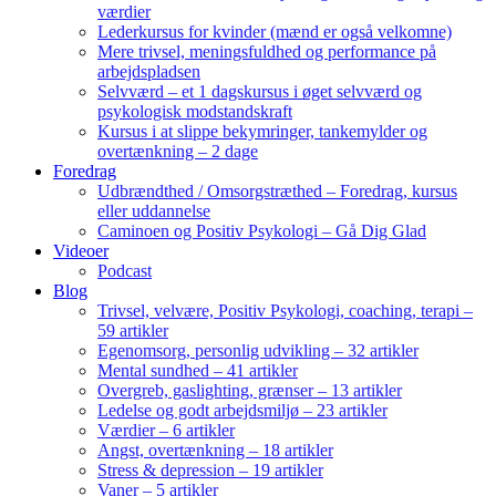
værdier
Lederkursus for kvinder (mænd er også velkomne)
Mere trivsel, meningsfuldhed og performance på
arbejdspladsen
Selvværd – et 1 dagskursus i øget selvværd og
psykologisk modstandskraft
Kursus i at slippe bekymringer, tankemylder og
overtænkning – 2 dage
Foredrag
Udbrændthed / Omsorgstræthed – Foredrag, kursus
eller uddannelse
Caminoen og Positiv Psykologi – Gå Dig Glad
Videoer
Podcast
Blog
Trivsel, velvære, Positiv Psykologi, coaching, terapi –
59 artikler
Egenomsorg, personlig udvikling – 32 artikler
Mental sundhed – 41 artikler
Overgreb, gaslighting, grænser – 13 artikler
Ledelse og godt arbejdsmiljø – 23 artikler
Værdier – 6 artikler
Angst, overtænkning – 18 artikler
Stress & depression – 19 artikler
Vaner – 5 artikler