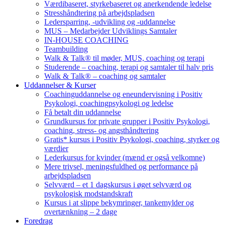
Værdibaseret, styrkebaseret og anerkendende ledelse
Stresshåndtering på arbejdspladsen
Ledersparring, -udvikling og -uddannelse
MUS – Medarbejder Udviklings Samtaler
IN-HOUSE COACHING
Teambuilding
Walk & Talk® til møder, MUS, coaching og terapi
Studerende – coaching, terapi og samtaler til halv pris
Walk & Talk® – coaching og samtaler
Uddannelser & Kurser
Coachinguddannelse og eneundervisning i Positiv
Psykologi, coachingpsykologi og ledelse
Få betalt din uddannelse
Grundkursus for private grupper i Positiv Psykologi,
coaching, stress- og angsthåndtering
Gratis* kursus i Positiv Psykologi, coaching, styrker og
værdier
Lederkursus for kvinder (mænd er også velkomne)
Mere trivsel, meningsfuldhed og performance på
arbejdspladsen
Selvværd – et 1 dagskursus i øget selvværd og
psykologisk modstandskraft
Kursus i at slippe bekymringer, tankemylder og
overtænkning – 2 dage
Foredrag