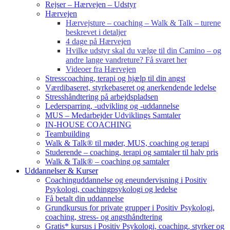
Rejser – Hærvejen – Udstyr
Hærvejen
Hærvejsture – coaching – Walk & Talk – turene
beskrevet i detaljer
4 dage på Hærvejen
Hvilke udstyr skal du vælge til din Camino – og
andre lange vandreture? Få svaret her
Videoer fra Hærvejen
Stresscoaching, terapi og hjælp til din angst
Værdibaseret, styrkebaseret og anerkendende ledelse
Stresshåndtering på arbejdspladsen
Ledersparring, -udvikling og -uddannelse
MUS – Medarbejder Udviklings Samtaler
IN-HOUSE COACHING
Teambuilding
Walk & Talk® til møder, MUS, coaching og terapi
Studerende – coaching, terapi og samtaler til halv pris
Walk & Talk® – coaching og samtaler
Uddannelser & Kurser
Coachinguddannelse og eneundervisning i Positiv
Psykologi, coachingpsykologi og ledelse
Få betalt din uddannelse
Grundkursus for private grupper i Positiv Psykologi,
coaching, stress- og angsthåndtering
Gratis* kursus i Positiv Psykologi, coaching, styrker og