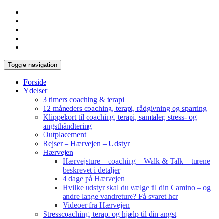
Toggle navigation
Forside
Ydelser
3 timers coaching & terapi
12 måneders coaching, terapi, rådgivning og sparring
Klippekort til coaching, terapi, samtaler, stress- og
angsthåndtering
Outplacement
Rejser – Hærvejen – Udstyr
Hærvejen
Hærvejsture – coaching – Walk & Talk – turene
beskrevet i detaljer
4 dage på Hærvejen
Hvilke udstyr skal du vælge til din Camino – og
andre lange vandreture? Få svaret her
Videoer fra Hærvejen
Stresscoaching, terapi og hjælp til din angst