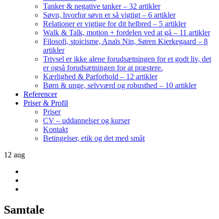
Tanker & negative tanker – 32 artikler
Søvn, hvorfor søvn er så vigtigt – 6 artikler
Relationer er vigtige for dit helbred – 5 artikler
Walk & Talk, motion + fordelen ved at gå – 11 artikler
Filosofi, stoicisme, Anaïs Nin, Søren Kierkegaard – 8
artikler
Trivsel er ikke alene forudsætningen for et godt liv, det
er også forudsætningen for at præstere.
Kærlighed & Parforhold – 12 artikler
Børn & unge, selvværd og robusthed – 10 artikler
Referencer
Priser & Profil
Priser
CV – uddannelser og kurser
Kontakt
Betingelser, etik og det med småt
12
aug
Samtale