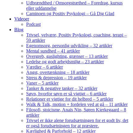
Udbrændthed / Omsorgstræthed – Foredrag, kursus
eller uddannelse
Caminoen og Positiv Psykologi – Gå Dig Glad
Videoer
Podcast
Blog
Trivsel, velvære, Positiv Psykologi, coaching, terapi –
59 artikler
Egenomsorg, personlig udvikling – 32 artikler
Mental sundhed – 41 artikler
Overgreb, gaslighting, grænser – 13 artikler
Ledelse og godt arbejdsmiljø – 23 artikler
Værdier – 6 artikler
Angst, overtænkning – 18 artikler
Stress & depression – 19 artikler
Vaner – 5 artikler
Tanker & negative tanker – 32 artikler
Søvn, hvorfor søvn er så vigtigt – 6 artikler
Relationer er vigtige for dit helbred – 5 artikler
Walk & Talk, motion + fordelen ved at gå – 11 artikler
Filosofi, stoicisme, Anaïs Nin, Søren Kierkegaard – 8
artikler
Trivsel er ikke alene forudsætningen for et godt liv, det
er også forudsætningen for at præstere.
Kærlighed & Parforhold – 12 artikler