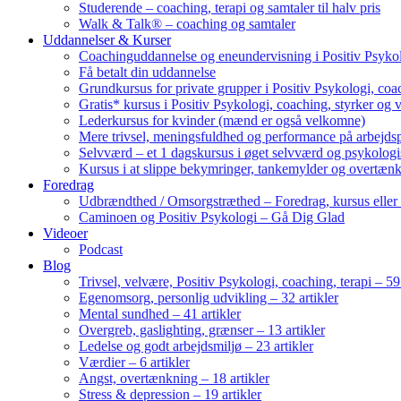
Studerende – coaching, terapi og samtaler til halv pris
Walk & Talk® – coaching og samtaler
Uddannelser & Kurser
Coachinguddannelse og eneundervisning i Positiv Psykol
Få betalt din uddannelse
Grundkursus for private grupper i Positiv Psykologi, coac
Gratis* kursus i Positiv Psykologi, coaching, styrker og 
Lederkursus for kvinder (mænd er også velkomne)
Mere trivsel, meningsfuldhed og performance på arbejds
Selvværd – et 1 dagskursus i øget selvværd og psykolog
Kursus i at slippe bekymringer, tankemylder og overtæn
Foredrag
Udbrændthed / Omsorgstræthed – Foredrag, kursus eller
Caminoen og Positiv Psykologi – Gå Dig Glad
Videoer
Podcast
Blog
Trivsel, velvære, Positiv Psykologi, coaching, terapi – 59 
Egenomsorg, personlig udvikling – 32 artikler
Mental sundhed – 41 artikler
Overgreb, gaslighting, grænser – 13 artikler
Ledelse og godt arbejdsmiljø – 23 artikler
Værdier – 6 artikler
Angst, overtænkning – 18 artikler
Stress & depression – 19 artikler