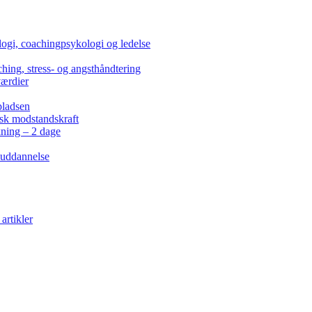
ogi, coachingpsykologi og ledelse
hing, stress- og angsthåndtering
værdier
pladsen
isk modstandskraft
kning – 2 dage
 uddannelse
artikler