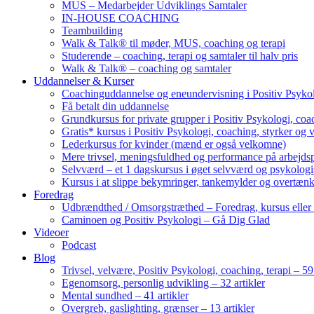
MUS – Medarbejder Udviklings Samtaler
IN-HOUSE COACHING
Teambuilding
Walk & Talk® til møder, MUS, coaching og terapi
Studerende – coaching, terapi og samtaler til halv pris
Walk & Talk® – coaching og samtaler
Uddannelser & Kurser
Coachinguddannelse og eneundervisning i Positiv Psykol
Få betalt din uddannelse
Grundkursus for private grupper i Positiv Psykologi, coac
Gratis* kursus i Positiv Psykologi, coaching, styrker og 
Lederkursus for kvinder (mænd er også velkomne)
Mere trivsel, meningsfuldhed og performance på arbejds
Selvværd – et 1 dagskursus i øget selvværd og psykolog
Kursus i at slippe bekymringer, tankemylder og overtæn
Foredrag
Udbrændthed / Omsorgstræthed – Foredrag, kursus eller
Caminoen og Positiv Psykologi – Gå Dig Glad
Videoer
Podcast
Blog
Trivsel, velvære, Positiv Psykologi, coaching, terapi – 59 
Egenomsorg, personlig udvikling – 32 artikler
Mental sundhed – 41 artikler
Overgreb, gaslighting, grænser – 13 artikler