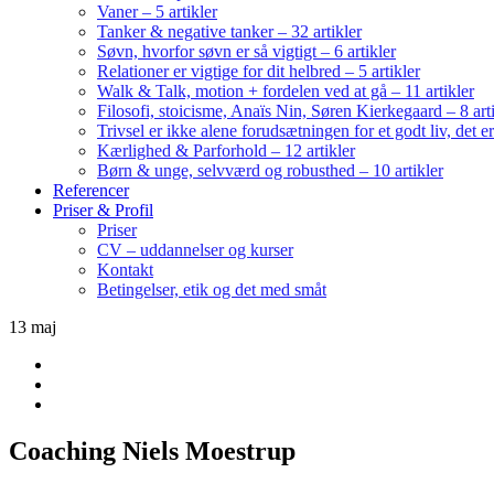
Vaner – 5 artikler
Tanker & negative tanker – 32 artikler
Søvn, hvorfor søvn er så vigtigt – 6 artikler
Relationer er vigtige for dit helbred – 5 artikler
Walk & Talk, motion + fordelen ved at gå – 11 artikler
Filosofi, stoicisme, Anaïs Nin, Søren Kierkegaard – 8 art
Trivsel er ikke alene forudsætningen for et godt liv, det 
Kærlighed & Parforhold – 12 artikler
Børn & unge, selvværd og robusthed – 10 artikler
Referencer
Priser & Profil
Priser
CV – uddannelser og kurser
Kontakt
Betingelser, etik og det med småt
13
maj
Coaching Niels Moestrup