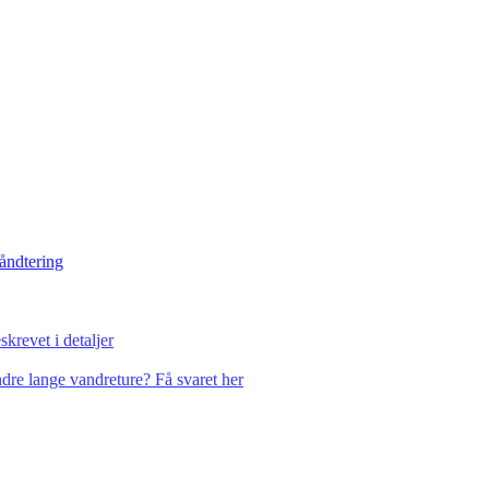
håndtering
krevet i detaljer
dre lange vandreture? Få svaret her