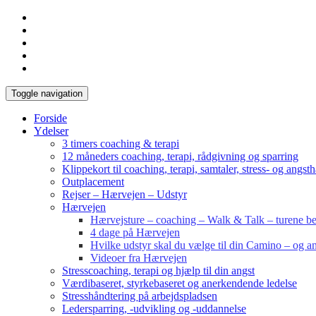
Toggle navigation
Forside
Ydelser
3 timers coaching & terapi
12 måneders coaching, terapi, rådgivning og sparring
Klippekort til coaching, terapi, samtaler, stress- og angst
Outplacement
Rejser – Hærvejen – Udstyr
Hærvejen
Hærvejsture – coaching – Walk & Talk – turene bes
4 dage på Hærvejen
Hvilke udstyr skal du vælge til din Camino – og an
Videoer fra Hærvejen
Stresscoaching, terapi og hjælp til din angst
Værdibaseret, styrkebaseret og anerkendende ledelse
Stresshåndtering på arbejdspladsen
Ledersparring, -udvikling og -uddannelse