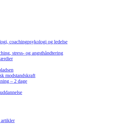
ogi, coachingpsykologi og ledelse
hing, stress- og angsthåndtering
værdier
pladsen
isk modstandskraft
kning – 2 dage
 uddannelse
artikler