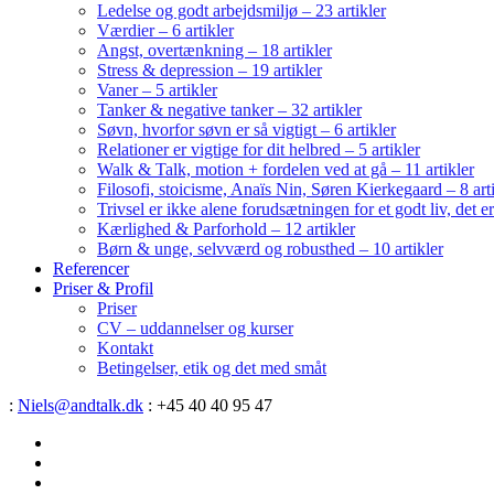
Ledelse og godt arbejdsmiljø – 23 artikler
Værdier – 6 artikler
Angst, overtænkning – 18 artikler
Stress & depression – 19 artikler
Vaner – 5 artikler
Tanker & negative tanker – 32 artikler
Søvn, hvorfor søvn er så vigtigt – 6 artikler
Relationer er vigtige for dit helbred – 5 artikler
Walk & Talk, motion + fordelen ved at gå – 11 artikler
Filosofi, stoicisme, Anaïs Nin, Søren Kierkegaard – 8 art
Trivsel er ikke alene forudsætningen for et godt liv, det 
Kærlighed & Parforhold – 12 artikler
Børn & unge, selvværd og robusthed – 10 artikler
Referencer
Priser & Profil
Priser
CV – uddannelser og kurser
Kontakt
Betingelser, etik og det med småt
:
Niels@andtalk.dk
: +45 40 40 95 47