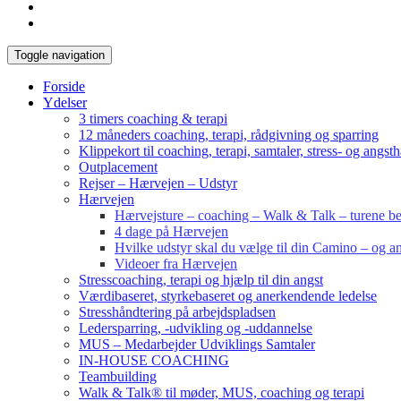
Toggle navigation
Forside
Ydelser
3 timers coaching & terapi
12 måneders coaching, terapi, rådgivning og sparring
Klippekort til coaching, terapi, samtaler, stress- og angst
Outplacement
Rejser – Hærvejen – Udstyr
Hærvejen
Hærvejsture – coaching – Walk & Talk – turene bes
4 dage på Hærvejen
Hvilke udstyr skal du vælge til din Camino – og an
Videoer fra Hærvejen
Stresscoaching, terapi og hjælp til din angst
Værdibaseret, styrkebaseret og anerkendende ledelse
Stresshåndtering på arbejdspladsen
Ledersparring, -udvikling og -uddannelse
MUS – Medarbejder Udviklings Samtaler
IN-HOUSE COACHING
Teambuilding
Walk & Talk® til møder, MUS, coaching og terapi