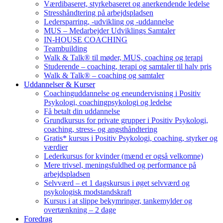
Værdibaseret, styrkebaseret og anerkendende ledelse
Stresshåndtering på arbejdspladsen
Ledersparring, -udvikling og -uddannelse
MUS – Medarbejder Udviklings Samtaler
IN-HOUSE COACHING
Teambuilding
Walk & Talk® til møder, MUS, coaching og terapi
Studerende – coaching, terapi og samtaler til halv pris
Walk & Talk® – coaching og samtaler
Uddannelser & Kurser
Coachinguddannelse og eneundervisning i Positiv
Psykologi, coachingpsykologi og ledelse
Få betalt din uddannelse
Grundkursus for private grupper i Positiv Psykologi,
coaching, stress- og angsthåndtering
Gratis* kursus i Positiv Psykologi, coaching, styrker og
værdier
Lederkursus for kvinder (mænd er også velkomne)
Mere trivsel, meningsfuldhed og performance på
arbejdspladsen
Selvværd – et 1 dagskursus i øget selvværd og
psykologisk modstandskraft
Kursus i at slippe bekymringer, tankemylder og
overtænkning – 2 dage
Foredrag