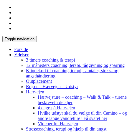
Toggle navigation
Forside
Ydelser
3 timers coaching & terapi
12 måneders coaching, terapi, rådgivning og sparring
Klippekort til coaching, terapi, samtaler, stress- og
angsthåndtering
Outplacement
Rejser – Hærvejen – Udstyr
Hærvejen
Hærvejsture – coaching – Walk & Talk – turene
beskrevet i detaljer
4 dage på Hærvejen
Hvilke udstyr skal du vælge til din Camino – og
andre lange vandreture? Få svaret her
Videoer fra Hærvejen
Stresscoaching, terapi og hjælp til din angst