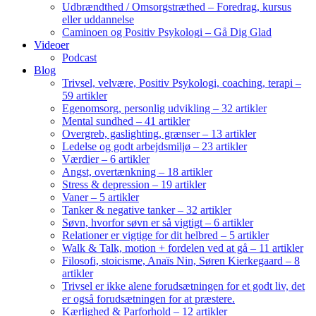
Udbrændthed / Omsorgstræthed – Foredrag, kursus
eller uddannelse
Caminoen og Positiv Psykologi – Gå Dig Glad
Videoer
Podcast
Blog
Trivsel, velvære, Positiv Psykologi, coaching, terapi –
59 artikler
Egenomsorg, personlig udvikling – 32 artikler
Mental sundhed – 41 artikler
Overgreb, gaslighting, grænser – 13 artikler
Ledelse og godt arbejdsmiljø – 23 artikler
Værdier – 6 artikler
Angst, overtænkning – 18 artikler
Stress & depression – 19 artikler
Vaner – 5 artikler
Tanker & negative tanker – 32 artikler
Søvn, hvorfor søvn er så vigtigt – 6 artikler
Relationer er vigtige for dit helbred – 5 artikler
Walk & Talk, motion + fordelen ved at gå – 11 artikler
Filosofi, stoicisme, Anaïs Nin, Søren Kierkegaard – 8
artikler
Trivsel er ikke alene forudsætningen for et godt liv, det
er også forudsætningen for at præstere.
Kærlighed & Parforhold – 12 artikler