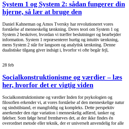
System 1 og System 2: sådan fungerer din
hjerne, så lær at bruge den
Daniel Kahneman og Amos Tversky har revolutioneret vores
forståelse af menneskelig tænkning. Deres teori om System 1 og
System 2 beskriver, hvordan vi træffer beslutninger og bearbejder
information. System 1 repræsenterer hurtig og intuitiv tænkning,
mens System 2 står for langsom og analytisk tænkning. Denne
dualistiske tilgang giver indsigt i, hvorfor vi ofte begår fejl,
28
feb
Socialkonstruktionisme og værdier – læs
her, hvorfor det er vigtig viden
Socialkonstruktionisme og værdier Inden for psykologien og
filosofien erkender vi, at vores forståelse af den menneskelige natur
og sindstilstand, er mangfoldig og kompleks. Dette perspektiv
anerkender den rige variation i menneskelig adfærd, tanker og
følelser. Som følge heraf fremhæves det, at der ikke findes én
overordnet metode eller teknik, der er universelt anvendelig for alle