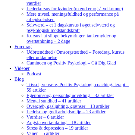
værdier
Lederkursus for kvinder (mænd er også velkomne)
Mere trivsel, meningsfuldhed og performance på
arbejdspladsen
Selvværd – et 1 dagskursus i øget selvværd og
psykologisk modstandskraft
Kursus i at slippe bekymringer, tankemylder og
overtænkning – 2 dage
Foredrag
Udbrændthed / Omsorgstræthed – Foredrag, kursus
eller uddannelse
Caminoen og Positiv Psykologi – Gå Dig Glad
Videoer
Podcast
Blog
Trivsel, velvære, Positiv Psykologi, coaching, terapi –
59 artikler
Egenomsorg, personlig udvikling – 32 artikler
Mental sundhed – 41 artikler
Overgreb, gaslighting, grænser – 13 artikler
Ledelse og godt arbejdsmiljø – 23 artikler
Værdier – 6 artikler
Angst, overtænkning – 18 artikler
Stress & depression – 19 artikler
Vaner – 5 artikler