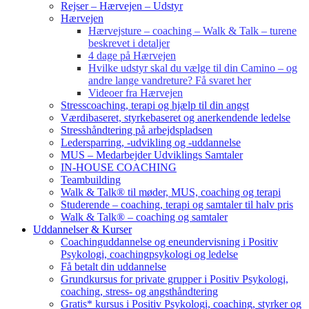
Rejser – Hærvejen – Udstyr
Hærvejen
Hærvejsture – coaching – Walk & Talk – turene
beskrevet i detaljer
4 dage på Hærvejen
Hvilke udstyr skal du vælge til din Camino – og
andre lange vandreture? Få svaret her
Videoer fra Hærvejen
Stresscoaching, terapi og hjælp til din angst
Værdibaseret, styrkebaseret og anerkendende ledelse
Stresshåndtering på arbejdspladsen
Ledersparring, -udvikling og -uddannelse
MUS – Medarbejder Udviklings Samtaler
IN-HOUSE COACHING
Teambuilding
Walk & Talk® til møder, MUS, coaching og terapi
Studerende – coaching, terapi og samtaler til halv pris
Walk & Talk® – coaching og samtaler
Uddannelser & Kurser
Coachinguddannelse og eneundervisning i Positiv
Psykologi, coachingpsykologi og ledelse
Få betalt din uddannelse
Grundkursus for private grupper i Positiv Psykologi,
coaching, stress- og angsthåndtering
Gratis* kursus i Positiv Psykologi, coaching, styrker og