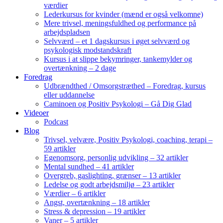
værdier
Lederkursus for kvinder (mænd er også velkomne)
Mere trivsel, meningsfuldhed og performance på
arbejdspladsen
Selvværd – et 1 dagskursus i øget selvværd og
psykologisk modstandskraft
Kursus i at slippe bekymringer, tankemylder og
overtænkning – 2 dage
Foredrag
Udbrændthed / Omsorgstræthed – Foredrag, kursus
eller uddannelse
Caminoen og Positiv Psykologi – Gå Dig Glad
Videoer
Podcast
Blog
Trivsel, velvære, Positiv Psykologi, coaching, terapi –
59 artikler
Egenomsorg, personlig udvikling – 32 artikler
Mental sundhed – 41 artikler
Overgreb, gaslighting, grænser – 13 artikler
Ledelse og godt arbejdsmiljø – 23 artikler
Værdier – 6 artikler
Angst, overtænkning – 18 artikler
Stress & depression – 19 artikler
Vaner – 5 artikler