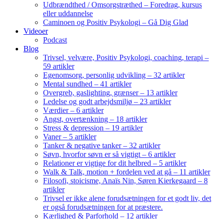
Udbrændthed / Omsorgstræthed – Foredrag, kursus
eller uddannelse
Caminoen og Positiv Psykologi – Gå Dig Glad
Videoer
Podcast
Blog
Trivsel, velvære, Positiv Psykologi, coaching, terapi –
59 artikler
Egenomsorg, personlig udvikling – 32 artikler
Mental sundhed – 41 artikler
Overgreb, gaslighting, grænser – 13 artikler
Ledelse og godt arbejdsmiljø – 23 artikler
Værdier – 6 artikler
Angst, overtænkning – 18 artikler
Stress & depression – 19 artikler
Vaner – 5 artikler
Tanker & negative tanker – 32 artikler
Søvn, hvorfor søvn er så vigtigt – 6 artikler
Relationer er vigtige for dit helbred – 5 artikler
Walk & Talk, motion + fordelen ved at gå – 11 artikler
Filosofi, stoicisme, Anaïs Nin, Søren Kierkegaard – 8
artikler
Trivsel er ikke alene forudsætningen for et godt liv, det
er også forudsætningen for at præstere.
Kærlighed & Parforhold – 12 artikler