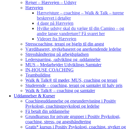
Rejser – Hærvejen – Udstyr
Hærvejen
Hærvejsture – coaching – Walk & Talk – turene
beskrevet i detaljer
4 dage på Hærvejen
Hvilke udstyr skal du vælge til din Camino – og
andre lange vandreture? Få svaret her
Videoer fra Hærvejen
Stresscoaching, terapi og hjælp til din angst
Værdibaseret, styrkebaseret og anerkendende ledelse
Stresshåndtering på arbejdspladsen
Ledersparring, -udvikling og -uddannelse
MUS – Medarbejder Udviklings Samtaler
IN-HOUSE COACHING
Teambuilding
Walk & Talk® til møder, MUS, coaching og terapi
Studerende – coaching, terapi og samtaler til halv pris
Walk & Talk® – coaching og samtaler
Uddannelser & Kurser
Coachinguddannelse og eneundervisning i Positiv
Psykologi, coachingpsykologi og ledelse
Få betalt din uddannelse
Grundkursus for private grupper i Positiv Psykologi,
coaching, stress- og angsthåndtering
Gratis* kursus i Positiv Psykologi, coaching, styrker og