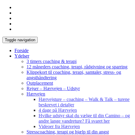
Toggle navigation
Forside
Ydelser
3 timers coaching & terapi
12 måneders coaching, terapi, rådgivning og sparring
Klippekort til coaching, terapi, samtaler, stress- og
angsthåndtering
Outplacement
Rejser – Hærvejen – Udstyr
Hærvejen
Hærvejsture – coaching – Walk & Talk – turene
beskrevet i detaljer
4 dage på Hærvejen
Hvilke udstyr skal du vælge til din Camino – og
andre lange vandreture? Få svaret her
Videoer fra Hærvejen
Stresscoaching, terapi og hjælp til din angst