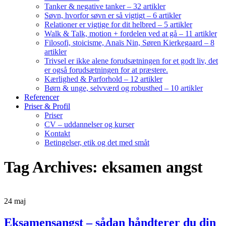
Tanker & negative tanker – 32 artikler
Søvn, hvorfor søvn er så vigtigt – 6 artikler
Relationer er vigtige for dit helbred – 5 artikler
Walk & Talk, motion + fordelen ved at gå – 11 artikler
Filosofi, stoicisme, Anaïs Nin, Søren Kierkegaard – 8
artikler
Trivsel er ikke alene forudsætningen for et godt liv, det
er også forudsætningen for at præstere.
Kærlighed & Parforhold – 12 artikler
Børn & unge, selvværd og robusthed – 10 artikler
Referencer
Priser & Profil
Priser
CV – uddannelser og kurser
Kontakt
Betingelser, etik og det med småt
Tag Archives: eksamen angst
24
maj
Eksamensangst – sådan håndterer du din