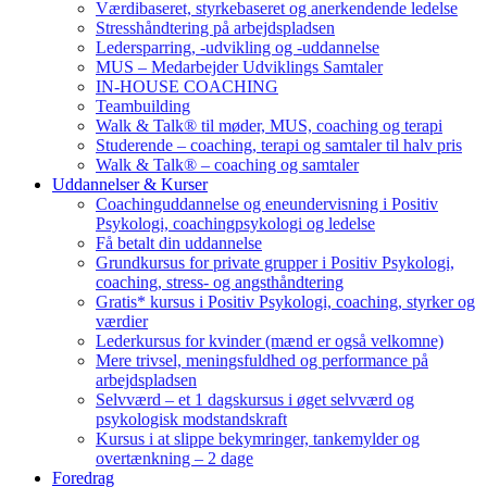
Værdibaseret, styrkebaseret og anerkendende ledelse
Stresshåndtering på arbejdspladsen
Ledersparring, -udvikling og -uddannelse
MUS – Medarbejder Udviklings Samtaler
IN-HOUSE COACHING
Teambuilding
Walk & Talk® til møder, MUS, coaching og terapi
Studerende – coaching, terapi og samtaler til halv pris
Walk & Talk® – coaching og samtaler
Uddannelser & Kurser
Coachinguddannelse og eneundervisning i Positiv
Psykologi, coachingpsykologi og ledelse
Få betalt din uddannelse
Grundkursus for private grupper i Positiv Psykologi,
coaching, stress- og angsthåndtering
Gratis* kursus i Positiv Psykologi, coaching, styrker og
værdier
Lederkursus for kvinder (mænd er også velkomne)
Mere trivsel, meningsfuldhed og performance på
arbejdspladsen
Selvværd – et 1 dagskursus i øget selvværd og
psykologisk modstandskraft
Kursus i at slippe bekymringer, tankemylder og
overtænkning – 2 dage
Foredrag