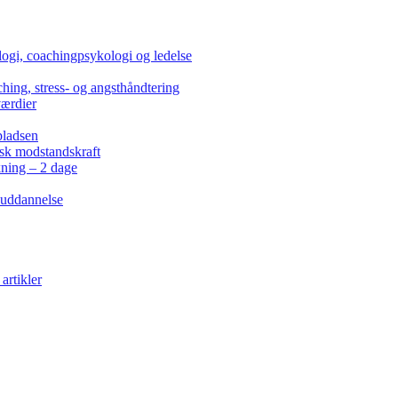
ogi, coachingpsykologi og ledelse
hing, stress- og angsthåndtering
værdier
pladsen
isk modstandskraft
kning – 2 dage
 uddannelse
artikler