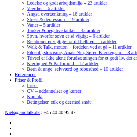
Ledelse og godt arbejdsmiljø – 23 artikler
Værdier – 6 artikler
Angst, overtænkning – 18 artikler
Stress & depression – 19 artikler
Vaner – 5 artikler
Tanker & negative tanker – 32 artikler
Søvn, hvorfor søvn er så vigtigt – 6 artikler
Relationer er vigtige for dit helbred – 5 artikler
Walk & Talk, motion + fordelen ved at gå – 11 artikler
Filosofi, stoicisme, Anaïs Nin, Søren Kierkegaard – 8 art
Trivsel er ikke alene forudsætningen for et godt liv, det 
Kærlighed & Parforhold – 12 artikler
Børn & unge, selvværd og robusthed – 10 artikler
Referencer
Priser & Profil
Priser
CV – uddannelser og kurser
Kontakt
Betingelser, etik og det med småt
:
Niels@andtalk.dk
: +45 40 40 95 47