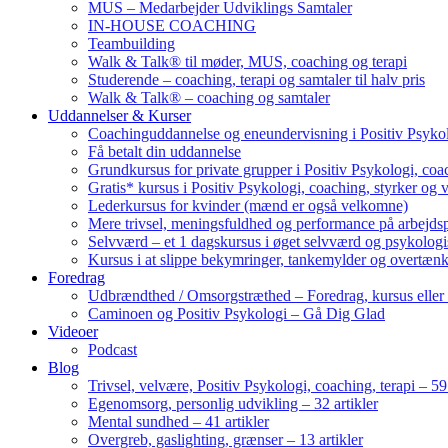
MUS – Medarbejder Udviklings Samtaler
IN-HOUSE COACHING
Teambuilding
Walk & Talk® til møder, MUS, coaching og terapi
Studerende – coaching, terapi og samtaler til halv pris
Walk & Talk® – coaching og samtaler
Uddannelser & Kurser
Coachinguddannelse og eneundervisning i Positiv Psykol
Få betalt din uddannelse
Grundkursus for private grupper i Positiv Psykologi, coac
Gratis* kursus i Positiv Psykologi, coaching, styrker og 
Lederkursus for kvinder (mænd er også velkomne)
Mere trivsel, meningsfuldhed og performance på arbejds
Selvværd – et 1 dagskursus i øget selvværd og psykolog
Kursus i at slippe bekymringer, tankemylder og overtæn
Foredrag
Udbrændthed / Omsorgstræthed – Foredrag, kursus eller
Caminoen og Positiv Psykologi – Gå Dig Glad
Videoer
Podcast
Blog
Trivsel, velvære, Positiv Psykologi, coaching, terapi – 59 
Egenomsorg, personlig udvikling – 32 artikler
Mental sundhed – 41 artikler
Overgreb, gaslighting, grænser – 13 artikler