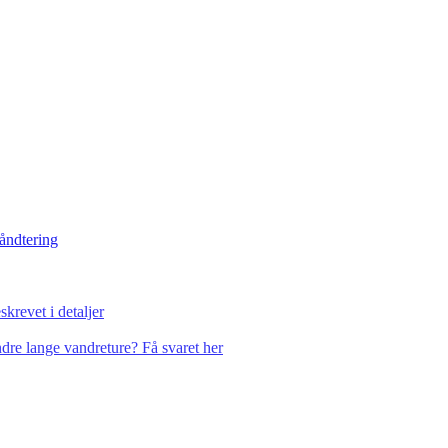
håndtering
krevet i detaljer
dre lange vandreture? Få svaret her