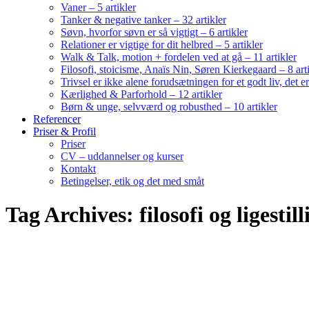
Vaner – 5 artikler
Tanker & negative tanker – 32 artikler
Søvn, hvorfor søvn er så vigtigt – 6 artikler
Relationer er vigtige for dit helbred – 5 artikler
Walk & Talk, motion + fordelen ved at gå – 11 artikler
Filosofi, stoicisme, Anaïs Nin, Søren Kierkegaard – 8 art
Trivsel er ikke alene forudsætningen for et godt liv, det 
Kærlighed & Parforhold – 12 artikler
Børn & unge, selvværd og robusthed – 10 artikler
Referencer
Priser & Profil
Priser
CV – uddannelser og kurser
Kontakt
Betingelser, etik og det med småt
Tag Archives: filosofi og ligestill