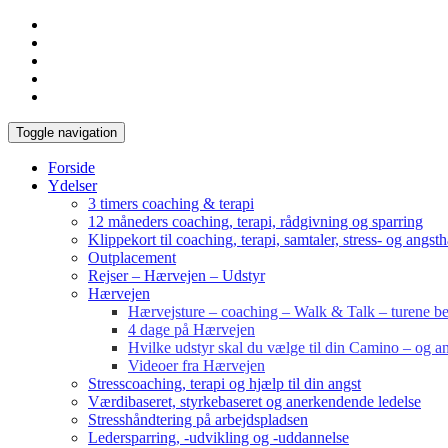
Toggle navigation
Forside
Ydelser
3 timers coaching & terapi
12 måneders coaching, terapi, rådgivning og sparring
Klippekort til coaching, terapi, samtaler, stress- og angst
Outplacement
Rejser – Hærvejen – Udstyr
Hærvejen
Hærvejsture – coaching – Walk & Talk – turene bes
4 dage på Hærvejen
Hvilke udstyr skal du vælge til din Camino – og an
Videoer fra Hærvejen
Stresscoaching, terapi og hjælp til din angst
Værdibaseret, styrkebaseret og anerkendende ledelse
Stresshåndtering på arbejdspladsen
Ledersparring, -udvikling og -uddannelse