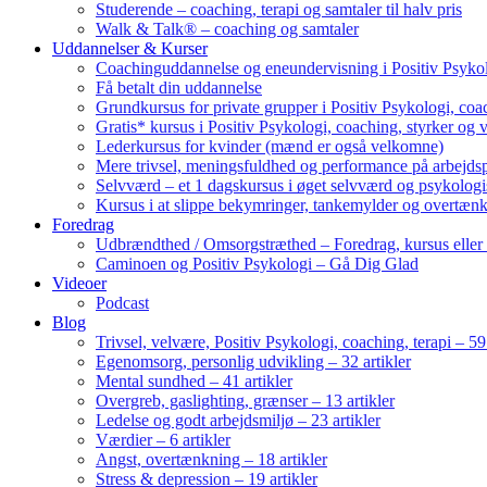
Studerende – coaching, terapi og samtaler til halv pris
Walk & Talk® – coaching og samtaler
Uddannelser & Kurser
Coachinguddannelse og eneundervisning i Positiv Psykol
Få betalt din uddannelse
Grundkursus for private grupper i Positiv Psykologi, coac
Gratis* kursus i Positiv Psykologi, coaching, styrker og 
Lederkursus for kvinder (mænd er også velkomne)
Mere trivsel, meningsfuldhed og performance på arbejds
Selvværd – et 1 dagskursus i øget selvværd og psykolog
Kursus i at slippe bekymringer, tankemylder og overtæn
Foredrag
Udbrændthed / Omsorgstræthed – Foredrag, kursus eller
Caminoen og Positiv Psykologi – Gå Dig Glad
Videoer
Podcast
Blog
Trivsel, velvære, Positiv Psykologi, coaching, terapi – 59 
Egenomsorg, personlig udvikling – 32 artikler
Mental sundhed – 41 artikler
Overgreb, gaslighting, grænser – 13 artikler
Ledelse og godt arbejdsmiljø – 23 artikler
Værdier – 6 artikler
Angst, overtænkning – 18 artikler
Stress & depression – 19 artikler