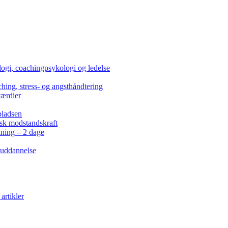
ogi, coachingpsykologi og ledelse
hing, stress- og angsthåndtering
værdier
pladsen
isk modstandskraft
kning – 2 dage
 uddannelse
artikler