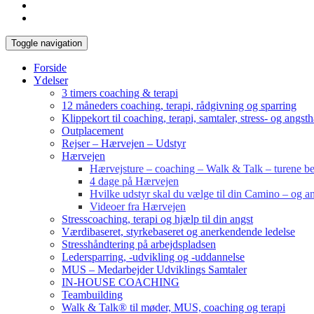
Toggle navigation
Forside
Ydelser
3 timers coaching & terapi
12 måneders coaching, terapi, rådgivning og sparring
Klippekort til coaching, terapi, samtaler, stress- og angst
Outplacement
Rejser – Hærvejen – Udstyr
Hærvejen
Hærvejsture – coaching – Walk & Talk – turene bes
4 dage på Hærvejen
Hvilke udstyr skal du vælge til din Camino – og an
Videoer fra Hærvejen
Stresscoaching, terapi og hjælp til din angst
Værdibaseret, styrkebaseret og anerkendende ledelse
Stresshåndtering på arbejdspladsen
Ledersparring, -udvikling og -uddannelse
MUS – Medarbejder Udviklings Samtaler
IN-HOUSE COACHING
Teambuilding
Walk & Talk® til møder, MUS, coaching og terapi