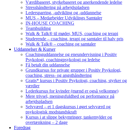
Værdibaseret, styrkebaseret og anerkendende ledelse
Stresshåndtering på arbejdspladsen
Ledersparring, -udvikling og -uddannelse
MUS – Medarbejder Udviklings Samtaler
IN-HOUSE COACHING
Teambuilding
Walk & Talk® til møder, MUS, coaching og terapi
Studerende – coaching, terapi og samtaler til halv pris
Walk & Talk® – coaching og samtaler
Uddannelser & Kurser
Coachinguddannelse og eneundervisning i Positiv
Psykologi, coachingpsykologi og ledelse
Få betalt din uddannelse
Grundkursus for private grupper i Positiv Psykologi,
coaching, stress- og angsthåndtering
Gratis* kursus i Positiv Psykologi, coaching, styrker og
værdier
Lederkursus for kvinder (mænd er også velkomne)
Mere trivsel, meningsfuldhed og performance på
arbejdspladsen
Selvværd – et 1 dagskursus i øget selvværd og
psykologisk modstandskraft
Kursus i at slippe bekymringer, tankemylder og
overtænkning – 2 dage
Foredrag