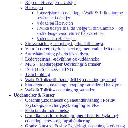
Rejser – Hærvejen – Udstyr
Hærvejen
Hærvejsture – coaching – Walk & Talk – turene
beskrevet i detaljer
4 dage på Hærvejen
Hvilke udstyr skal du vælge til din Camino – og
andre lange vandreture? Få svaret her
Videoer fra Hærvejen
Stresscoaching, terapi og hjælp til din angst
Værdibaseret, styrkebaseret og anerkendende ledelse
Stresshåndtering på arbejdspladsen
Ledersparring, -udvikling og -uddannelse
MUS – Medarbejder Udviklings Samtaler
IN-HOUSE COACHING
Teambuilding
Walk & Talk® til møder, MUS, coaching og terapi
Studerende – coaching, terapi og samtaler til halv pris
Walk & Talk® – coaching og samtaler
Uddannelser & Kurser
Coachinguddannelse og eneundervisning i Positiv
Psykologi, coachingpsykologi og ledelse
Få betalt din uddannelse
Grundkursus for private grupper i Positiv Psykologi,
coaching, stress- og angsthåndtering
Gratis* kursus i Positiv Psykologi, coaching, styrker og