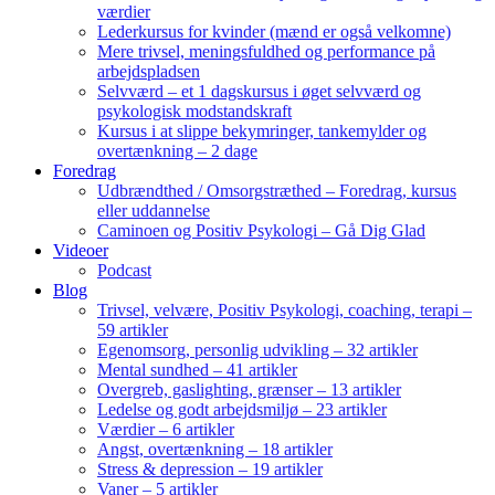
værdier
Lederkursus for kvinder (mænd er også velkomne)
Mere trivsel, meningsfuldhed og performance på
arbejdspladsen
Selvværd – et 1 dagskursus i øget selvværd og
psykologisk modstandskraft
Kursus i at slippe bekymringer, tankemylder og
overtænkning – 2 dage
Foredrag
Udbrændthed / Omsorgstræthed – Foredrag, kursus
eller uddannelse
Caminoen og Positiv Psykologi – Gå Dig Glad
Videoer
Podcast
Blog
Trivsel, velvære, Positiv Psykologi, coaching, terapi –
59 artikler
Egenomsorg, personlig udvikling – 32 artikler
Mental sundhed – 41 artikler
Overgreb, gaslighting, grænser – 13 artikler
Ledelse og godt arbejdsmiljø – 23 artikler
Værdier – 6 artikler
Angst, overtænkning – 18 artikler
Stress & depression – 19 artikler
Vaner – 5 artikler