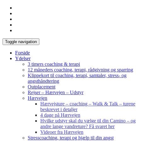
Toggle navigation
Forside
Ydelser
3 timers coaching & terapi
12 måneders coaching, terapi, rådgivning og sparring
Klippekort til coaching, terapi, samtaler, stress- og
angsthåndtering
Outplacement
Rejser – Hærvejen – Udstyr
Hærvejen
Hærvejsture – coaching – Walk & Talk – turene
beskrevet i detaljer
4 dage på Hærvejen
Hvilke udstyr skal du vælge til din Camino – og
andre lange vandreture? Få svaret her
Videoer fra Hærvejen
Stresscoaching, terapi og hjælp til din angst