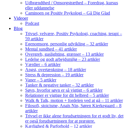
Udbrændthed / Omsorgstræthed – Foredrag, kursus
eller uddannelse
Caminoen og Positiv Psykologi – Gå Dig Glad
Videoer
Podcast
Blog
Trivsel, velvære, Positiv Psykologi, coaching, terapi –
59 artikler
Egenomsorg, personlig udvikling – 32 artikler
Mental sundhed – 41 artikler
Overgreb, gaslighting, grænser – 13 artikler
Ledelse og godt arbejdsmiljø – 23 artikler
Værdier – 6 artikler
Angst, overtænkning – 18 artikler
Stress & depression – 19 artikler
Vaner – 5 artikler
Tanker & negative tanker – 32 artikler
Søvn, hvorfor søvn er så vigtigt – 6 artikler
Relationer er vigtige for dit helbred – 5 artikler
Walk & Talk, motion + fordelen ved at gå – 11 artikler
Filosofi, stoicisme, Anaïs Nin, Søren Kierkegaard – 8
artikler
Trivsel er ikke alene forudsætningen for et godt liv, det
er også forudsætningen for at præstere.
Kærlighed & Parforhold – 12 artikler