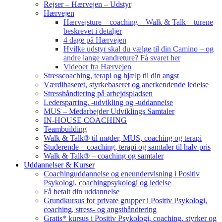
Rejser – Hærvejen – Udstyr
Hærvejen
Hærvejsture – coaching – Walk & Talk – turene
beskrevet i detaljer
4 dage på Hærvejen
Hvilke udstyr skal du vælge til din Camino – og
andre lange vandreture? Få svaret her
Videoer fra Hærvejen
Stresscoaching, terapi og hjælp til din angst
Værdibaseret, styrkebaseret og anerkendende ledelse
Stresshåndtering på arbejdspladsen
Ledersparring, -udvikling og -uddannelse
MUS – Medarbejder Udviklings Samtaler
IN-HOUSE COACHING
Teambuilding
Walk & Talk® til møder, MUS, coaching og terapi
Studerende – coaching, terapi og samtaler til halv pris
Walk & Talk® – coaching og samtaler
Uddannelser & Kurser
Coachinguddannelse og eneundervisning i Positiv
Psykologi, coachingpsykologi og ledelse
Få betalt din uddannelse
Grundkursus for private grupper i Positiv Psykologi,
coaching, stress- og angsthåndtering
Gratis* kursus i Positiv Psykologi, coaching, styrker og