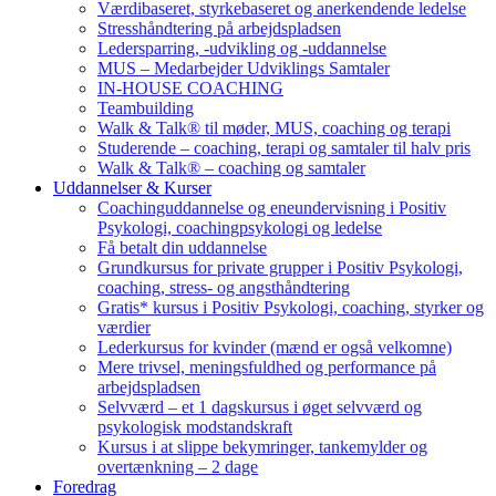
Værdibaseret, styrkebaseret og anerkendende ledelse
Stresshåndtering på arbejdspladsen
Ledersparring, -udvikling og -uddannelse
MUS – Medarbejder Udviklings Samtaler
IN-HOUSE COACHING
Teambuilding
Walk & Talk® til møder, MUS, coaching og terapi
Studerende – coaching, terapi og samtaler til halv pris
Walk & Talk® – coaching og samtaler
Uddannelser & Kurser
Coachinguddannelse og eneundervisning i Positiv
Psykologi, coachingpsykologi og ledelse
Få betalt din uddannelse
Grundkursus for private grupper i Positiv Psykologi,
coaching, stress- og angsthåndtering
Gratis* kursus i Positiv Psykologi, coaching, styrker og
værdier
Lederkursus for kvinder (mænd er også velkomne)
Mere trivsel, meningsfuldhed og performance på
arbejdspladsen
Selvværd – et 1 dagskursus i øget selvværd og
psykologisk modstandskraft
Kursus i at slippe bekymringer, tankemylder og
overtænkning – 2 dage
Foredrag