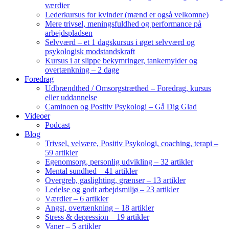
værdier
Lederkursus for kvinder (mænd er også velkomne)
Mere trivsel, meningsfuldhed og performance på
arbejdspladsen
Selvværd – et 1 dagskursus i øget selvværd og
psykologisk modstandskraft
Kursus i at slippe bekymringer, tankemylder og
overtænkning – 2 dage
Foredrag
Udbrændthed / Omsorgstræthed – Foredrag, kursus
eller uddannelse
Caminoen og Positiv Psykologi – Gå Dig Glad
Videoer
Podcast
Blog
Trivsel, velvære, Positiv Psykologi, coaching, terapi –
59 artikler
Egenomsorg, personlig udvikling – 32 artikler
Mental sundhed – 41 artikler
Overgreb, gaslighting, grænser – 13 artikler
Ledelse og godt arbejdsmiljø – 23 artikler
Værdier – 6 artikler
Angst, overtænkning – 18 artikler
Stress & depression – 19 artikler
Vaner – 5 artikler