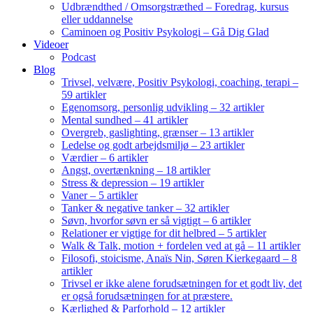
Udbrændthed / Omsorgstræthed – Foredrag, kursus
eller uddannelse
Caminoen og Positiv Psykologi – Gå Dig Glad
Videoer
Podcast
Blog
Trivsel, velvære, Positiv Psykologi, coaching, terapi –
59 artikler
Egenomsorg, personlig udvikling – 32 artikler
Mental sundhed – 41 artikler
Overgreb, gaslighting, grænser – 13 artikler
Ledelse og godt arbejdsmiljø – 23 artikler
Værdier – 6 artikler
Angst, overtænkning – 18 artikler
Stress & depression – 19 artikler
Vaner – 5 artikler
Tanker & negative tanker – 32 artikler
Søvn, hvorfor søvn er så vigtigt – 6 artikler
Relationer er vigtige for dit helbred – 5 artikler
Walk & Talk, motion + fordelen ved at gå – 11 artikler
Filosofi, stoicisme, Anaïs Nin, Søren Kierkegaard – 8
artikler
Trivsel er ikke alene forudsætningen for et godt liv, det
er også forudsætningen for at præstere.
Kærlighed & Parforhold – 12 artikler