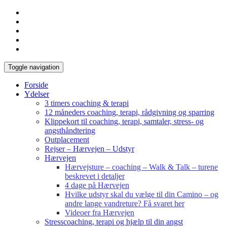
Toggle navigation
Forside
Ydelser
3 timers coaching & terapi
12 måneders coaching, terapi, rådgivning og sparring
Klippekort til coaching, terapi, samtaler, stress- og
angsthåndtering
Outplacement
Rejser – Hærvejen – Udstyr
Hærvejen
Hærvejsture – coaching – Walk & Talk – turene
beskrevet i detaljer
4 dage på Hærvejen
Hvilke udstyr skal du vælge til din Camino – og
andre lange vandreture? Få svaret her
Videoer fra Hærvejen
Stresscoaching, terapi og hjælp til din angst