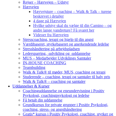
Rejser – Hærvejen – Udstyr
Hærvejen
Hærvejsture – coaching – Walk & Talk – turene
beskrevet i detaljer
4 dage på Hærvejen
Hvilke udstyr skal du vælge til din Camino – og
andre lange vandreture? Få svaret her
Videoer fra Hærvejen
Stresscoaching, terapi og hjælp til din angst
Værdibaseret, styrkebaseret og anerkendende ledelse
Stresshåndtering på arbejdspladsen
Ledersparring, -udvikling og -uddannelse
MUS – Medarbejder Udviklings Samtaler
IN-HOUSE COACHING
Teambuilding
Walk & Talk® til møder, MUS, coaching og terapi
Studerende – coaching, terapi og samtaler til halv pris
Walk & Talk® – coaching og samtaler
Uddannelser & Kurser
Coachinguddannelse og eneundervisning i Positiv
Psykologi, coachingpsykologi og ledelse
Få betalt din uddannelse
Grundkursus for private grupper i Positiv Psykologi,
coaching, stress- og angsthåndtering
Gratis* kursus i Positiv Psykologi, coaching, styrker og