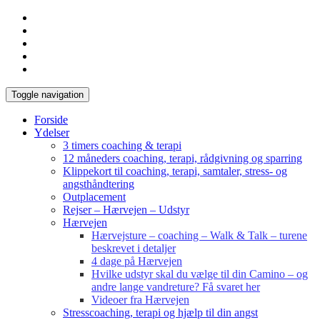
Toggle navigation
Forside
Ydelser
3 timers coaching & terapi
12 måneders coaching, terapi, rådgivning og sparring
Klippekort til coaching, terapi, samtaler, stress- og
angsthåndtering
Outplacement
Rejser – Hærvejen – Udstyr
Hærvejen
Hærvejsture – coaching – Walk & Talk – turene
beskrevet i detaljer
4 dage på Hærvejen
Hvilke udstyr skal du vælge til din Camino – og
andre lange vandreture? Få svaret her
Videoer fra Hærvejen
Stresscoaching, terapi og hjælp til din angst