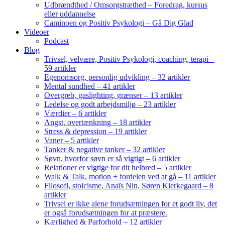
Udbrændthed / Omsorgstræthed – Foredrag, kursus
eller uddannelse
Caminoen og Positiv Psykologi – Gå Dig Glad
Videoer
Podcast
Blog
Trivsel, velvære, Positiv Psykologi, coaching, terapi –
59 artikler
Egenomsorg, personlig udvikling – 32 artikler
Mental sundhed – 41 artikler
Overgreb, gaslighting, grænser – 13 artikler
Ledelse og godt arbejdsmiljø – 23 artikler
Værdier – 6 artikler
Angst, overtænkning – 18 artikler
Stress & depression – 19 artikler
Vaner – 5 artikler
Tanker & negative tanker – 32 artikler
Søvn, hvorfor søvn er så vigtigt – 6 artikler
Relationer er vigtige for dit helbred – 5 artikler
Walk & Talk, motion + fordelen ved at gå – 11 artikler
Filosofi, stoicisme, Anaïs Nin, Søren Kierkegaard – 8
artikler
Trivsel er ikke alene forudsætningen for et godt liv, det
er også forudsætningen for at præstere.
Kærlighed & Parforhold – 12 artikler