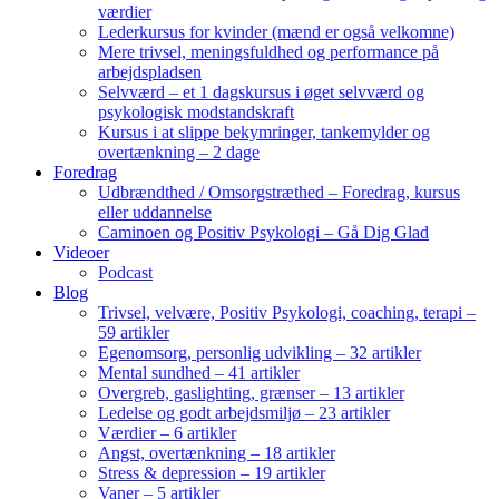
værdier
Lederkursus for kvinder (mænd er også velkomne)
Mere trivsel, meningsfuldhed og performance på
arbejdspladsen
Selvværd – et 1 dagskursus i øget selvværd og
psykologisk modstandskraft
Kursus i at slippe bekymringer, tankemylder og
overtænkning – 2 dage
Foredrag
Udbrændthed / Omsorgstræthed – Foredrag, kursus
eller uddannelse
Caminoen og Positiv Psykologi – Gå Dig Glad
Videoer
Podcast
Blog
Trivsel, velvære, Positiv Psykologi, coaching, terapi –
59 artikler
Egenomsorg, personlig udvikling – 32 artikler
Mental sundhed – 41 artikler
Overgreb, gaslighting, grænser – 13 artikler
Ledelse og godt arbejdsmiljø – 23 artikler
Værdier – 6 artikler
Angst, overtænkning – 18 artikler
Stress & depression – 19 artikler
Vaner – 5 artikler