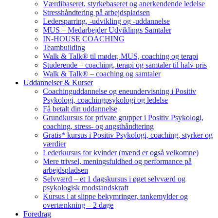
Værdibaseret, styrkebaseret og anerkendende ledelse
Stresshåndtering på arbejdspladsen
Ledersparring, -udvikling og -uddannelse
MUS – Medarbejder Udviklings Samtaler
IN-HOUSE COACHING
Teambuilding
Walk & Talk® til møder, MUS, coaching og terapi
Studerende – coaching, terapi og samtaler til halv pris
Walk & Talk® – coaching og samtaler
Uddannelser & Kurser
Coachinguddannelse og eneundervisning i Positiv
Psykologi, coachingpsykologi og ledelse
Få betalt din uddannelse
Grundkursus for private grupper i Positiv Psykologi,
coaching, stress- og angsthåndtering
Gratis* kursus i Positiv Psykologi, coaching, styrker og
værdier
Lederkursus for kvinder (mænd er også velkomne)
Mere trivsel, meningsfuldhed og performance på
arbejdspladsen
Selvværd – et 1 dagskursus i øget selvværd og
psykologisk modstandskraft
Kursus i at slippe bekymringer, tankemylder og
overtænkning – 2 dage
Foredrag