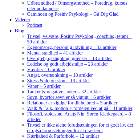
Udbrændthed / Omsorgstræthed – Foredrag, kursus
eller uddannelse
Caminoen og Positiv Psykologi – Gå Dig Glad
Videoer
Podcast
Blog
Trivsel, velvære, Positiv Psykologi, coaching, terapi –
59 artikler
Egenomsorg, personlig udvikling – 32 artikler
Mental sundhed – 41 artikler
Overgreb, gaslighting, grænser – 13 artikler
Ledelse og godt arbejdsmiljø – 23 artikler
Værdier – 6 artikler
Angst, overtænkning – 18 artikler
Stress & depression – 19 artikler
Vaner – 5 artikler
Tanker & negative tanker – 32 artikler
Søvn, hvorfor søvn er så vigtigt – 6 artikler
Relationer er vigtige for dit helbred – 5 artikler
Walk & Talk, motion + fordelen ved at gå – 11 artikler
Filosofi, stoicisme, Anaïs Nin, Søren Kierkegaard – 8
artikler
Trivsel er ikke alene forudsætningen for et godt liv, det
er også forudsætningen for at præstere.
Kærlighed & Parforhold – 12 artikler