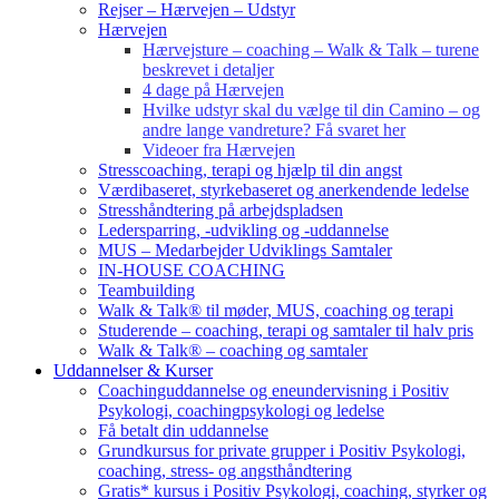
Rejser – Hærvejen – Udstyr
Hærvejen
Hærvejsture – coaching – Walk & Talk – turene
beskrevet i detaljer
4 dage på Hærvejen
Hvilke udstyr skal du vælge til din Camino – og
andre lange vandreture? Få svaret her
Videoer fra Hærvejen
Stresscoaching, terapi og hjælp til din angst
Værdibaseret, styrkebaseret og anerkendende ledelse
Stresshåndtering på arbejdspladsen
Ledersparring, -udvikling og -uddannelse
MUS – Medarbejder Udviklings Samtaler
IN-HOUSE COACHING
Teambuilding
Walk & Talk® til møder, MUS, coaching og terapi
Studerende – coaching, terapi og samtaler til halv pris
Walk & Talk® – coaching og samtaler
Uddannelser & Kurser
Coachinguddannelse og eneundervisning i Positiv
Psykologi, coachingpsykologi og ledelse
Få betalt din uddannelse
Grundkursus for private grupper i Positiv Psykologi,
coaching, stress- og angsthåndtering
Gratis* kursus i Positiv Psykologi, coaching, styrker og