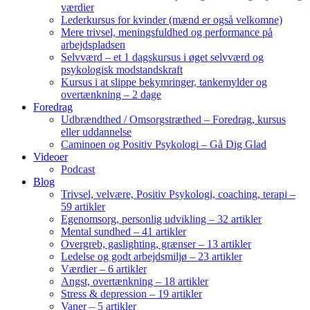
værdier
Lederkursus for kvinder (mænd er også velkomne)
Mere trivsel, meningsfuldhed og performance på
arbejdspladsen
Selvværd – et 1 dagskursus i øget selvværd og
psykologisk modstandskraft
Kursus i at slippe bekymringer, tankemylder og
overtænkning – 2 dage
Foredrag
Udbrændthed / Omsorgstræthed – Foredrag, kursus
eller uddannelse
Caminoen og Positiv Psykologi – Gå Dig Glad
Videoer
Podcast
Blog
Trivsel, velvære, Positiv Psykologi, coaching, terapi –
59 artikler
Egenomsorg, personlig udvikling – 32 artikler
Mental sundhed – 41 artikler
Overgreb, gaslighting, grænser – 13 artikler
Ledelse og godt arbejdsmiljø – 23 artikler
Værdier – 6 artikler
Angst, overtænkning – 18 artikler
Stress & depression – 19 artikler
Vaner – 5 artikler