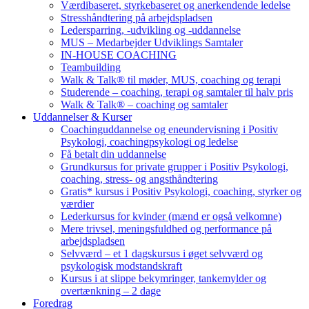
Værdibaseret, styrkebaseret og anerkendende ledelse
Stresshåndtering på arbejdspladsen
Ledersparring, -udvikling og -uddannelse
MUS – Medarbejder Udviklings Samtaler
IN-HOUSE COACHING
Teambuilding
Walk & Talk® til møder, MUS, coaching og terapi
Studerende – coaching, terapi og samtaler til halv pris
Walk & Talk® – coaching og samtaler
Uddannelser & Kurser
Coachinguddannelse og eneundervisning i Positiv
Psykologi, coachingpsykologi og ledelse
Få betalt din uddannelse
Grundkursus for private grupper i Positiv Psykologi,
coaching, stress- og angsthåndtering
Gratis* kursus i Positiv Psykologi, coaching, styrker og
værdier
Lederkursus for kvinder (mænd er også velkomne)
Mere trivsel, meningsfuldhed og performance på
arbejdspladsen
Selvværd – et 1 dagskursus i øget selvværd og
psykologisk modstandskraft
Kursus i at slippe bekymringer, tankemylder og
overtænkning – 2 dage
Foredrag