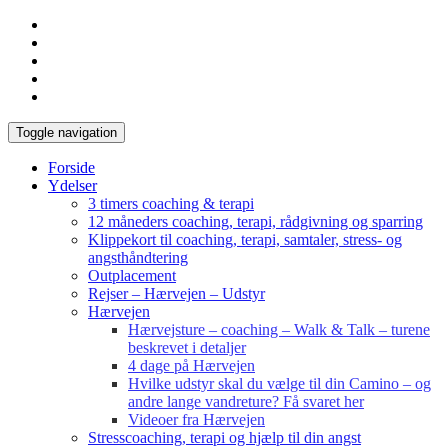
Toggle navigation
Forside
Ydelser
3 timers coaching & terapi
12 måneders coaching, terapi, rådgivning og sparring
Klippekort til coaching, terapi, samtaler, stress- og
angsthåndtering
Outplacement
Rejser – Hærvejen – Udstyr
Hærvejen
Hærvejsture – coaching – Walk & Talk – turene
beskrevet i detaljer
4 dage på Hærvejen
Hvilke udstyr skal du vælge til din Camino – og
andre lange vandreture? Få svaret her
Videoer fra Hærvejen
Stresscoaching, terapi og hjælp til din angst