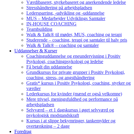
Værdibaseret, styrkebaseret og anerkendende ledelse
Stresshåndtering på arbejdspladsen
Ledersparring, -udvikling og -uddannelse
MUS – Medarbejder Udviklings Samtaler
IN-HOUSE COACHING
Teambuilding
Walk & Talk® til møder, MUS, coaching og terapi
Studerende – coaching, terapi og samtaler til halv pris
Walk & Talk® – coaching og samtaler
Uddannelser & Kurser
Coachinguddannelse og eneundervisning i Positiv
Psykologi, coachingpsykologi og ledelse
Få betalt din uddannelse
Grundkursus for private grupper i Positiv Psykologi,
coaching, stress- og angsthåndtering
Gratis* kursus i Positiv Psykologi, coaching, styrker og
værdier
Lederkursus for kvinder (mænd er også velkomne)
Mere trivsel, meningsfuldhed og performance på
arbejdspladsen
Selvværd – et 1 dagskursus i øget selvværd og
psykologisk modstandskraft
Kursus i at slippe bekymringer, tankemylder og
overtænkning – 2 dage
Foredrag