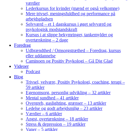
værdier
Lederkursus for kvinder (mænd er også velkomne)
Mere trivsel, meningsfuldhed og performance på
arbejdspladsen
Selvværd – et 1 dagskursus i øget selvværd og
psykologisk modstandskraft
Kursus i at slippe bekymringer, tankemylder og
overtænkning – 2 dage
Foredrag
Udbrændthed / Omsorgstræthed – Foredrag, kursus
eller uddannelse
Caminoen og Positiv Psykologi – Gå Dig Glad
Videoer
Podcast
Blog
Trivsel, velvære, Positiv Psykologi, coaching, terapi –
59 artikler
Egenomsorg, personlig udvikling – 32 artikler
Mental sundhed – 41 artikler
Overgreb, gaslighting, grænser – 13 artikler
Ledelse og godt arbejdsmiljø – 23 artikler
Værdier – 6 artikler
Angst, overtænkning – 18 artikler
Stress & depression – 19 artikler
Vaner – 5 artikler