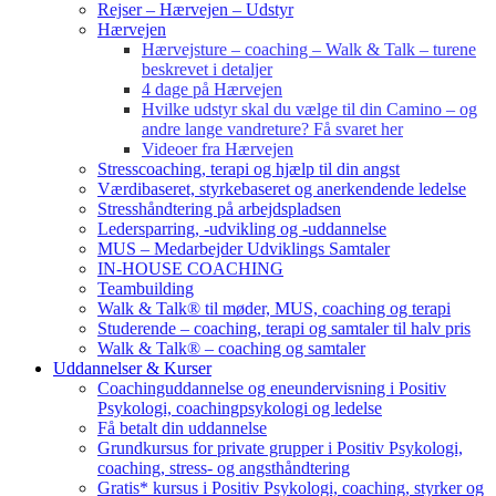
Rejser – Hærvejen – Udstyr
Hærvejen
Hærvejsture – coaching – Walk & Talk – turene
beskrevet i detaljer
4 dage på Hærvejen
Hvilke udstyr skal du vælge til din Camino – og
andre lange vandreture? Få svaret her
Videoer fra Hærvejen
Stresscoaching, terapi og hjælp til din angst
Værdibaseret, styrkebaseret og anerkendende ledelse
Stresshåndtering på arbejdspladsen
Ledersparring, -udvikling og -uddannelse
MUS – Medarbejder Udviklings Samtaler
IN-HOUSE COACHING
Teambuilding
Walk & Talk® til møder, MUS, coaching og terapi
Studerende – coaching, terapi og samtaler til halv pris
Walk & Talk® – coaching og samtaler
Uddannelser & Kurser
Coachinguddannelse og eneundervisning i Positiv
Psykologi, coachingpsykologi og ledelse
Få betalt din uddannelse
Grundkursus for private grupper i Positiv Psykologi,
coaching, stress- og angsthåndtering
Gratis* kursus i Positiv Psykologi, coaching, styrker og