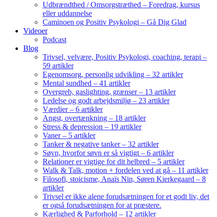
Udbrændthed / Omsorgstræthed – Foredrag, kursus
eller uddannelse
Caminoen og Positiv Psykologi – Gå Dig Glad
Videoer
Podcast
Blog
Trivsel, velvære, Positiv Psykologi, coaching, terapi –
59 artikler
Egenomsorg, personlig udvikling – 32 artikler
Mental sundhed – 41 artikler
Overgreb, gaslighting, grænser – 13 artikler
Ledelse og godt arbejdsmiljø – 23 artikler
Værdier – 6 artikler
Angst, overtænkning – 18 artikler
Stress & depression – 19 artikler
Vaner – 5 artikler
Tanker & negative tanker – 32 artikler
Søvn, hvorfor søvn er så vigtigt – 6 artikler
Relationer er vigtige for dit helbred – 5 artikler
Walk & Talk, motion + fordelen ved at gå – 11 artikler
Filosofi, stoicisme, Anaïs Nin, Søren Kierkegaard – 8
artikler
Trivsel er ikke alene forudsætningen for et godt liv, det
er også forudsætningen for at præstere.
Kærlighed & Parforhold – 12 artikler