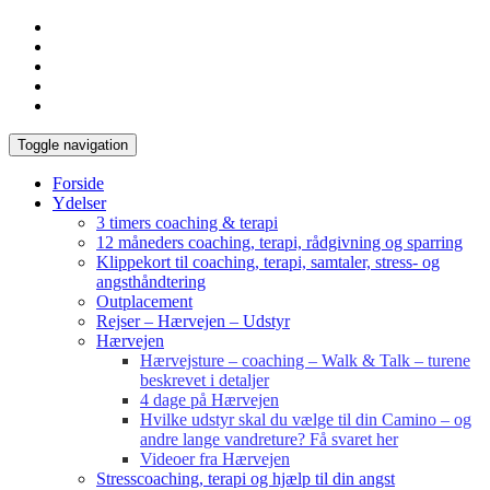
Toggle navigation
Forside
Ydelser
3 timers coaching & terapi
12 måneders coaching, terapi, rådgivning og sparring
Klippekort til coaching, terapi, samtaler, stress- og
angsthåndtering
Outplacement
Rejser – Hærvejen – Udstyr
Hærvejen
Hærvejsture – coaching – Walk & Talk – turene
beskrevet i detaljer
4 dage på Hærvejen
Hvilke udstyr skal du vælge til din Camino – og
andre lange vandreture? Få svaret her
Videoer fra Hærvejen
Stresscoaching, terapi og hjælp til din angst