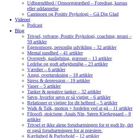
Udbrændthed / Omsorgstræthed – Foredrag, kursus
eller uddannelse
Caminoen og Positiv Psykologi – Gå Dig Glad
Videoer
Podcast
Blog
Trivsel, velvære, Positiv Psykologi, coaching, terapi –
59 artikler
Egenomsorg, personlig udvikling – 32 artikler
Mental sundhed – 41 artikler
Overgreb, gaslighting, grænser – 13 artikler
Ledelse og godt arbejdsmiljø – 23 artikler
Værdier – 6 artikler
Angst, overtænkning – 18 artikler
Stress & depression – 19 artikler
Vaner – 5 artikler
Tanker & negative tanker – 32 artikler
Søvn, hvorfor søvn er så vigtigt – 6 artikler
Relationer er vigtige for dit helbred – 5 artikler
Walk & Talk, motion + fordelen ved at gå – 11 artikler
Filosofi, stoicisme, Anaïs Nin, Søren Kierkegaard – 8
artikler
Trivsel er ikke alene forudsætningen for et godt liv, det
er også forudsætningen for at præstere.
Kærlighed & Parforhold – 12 artikler