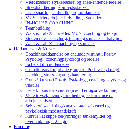
Værdibaseret, styrkebaseret og anerkendende ledelse
Stresshåndtering på arbejdspladsen
Ledersparring, -udvikling og -uddannelse
MUS – Medarbejder Udviklings Samtaler
IN-HOUSE COACHING
Teambuilding
Walk & Talk® til møder, MUS, coaching og terapi
Studerende – coaching, terapi og samtaler til halv pris
Walk & Talk® – coaching og samtaler
Uddannelser & Kurser
Coachinguddannelse og eneundervisning i Positiv
Psykologi, coachingpsykologi og ledelse
Få betalt din uddannelse
Grundkursus for private grupper i Positiv Psykologi,
coaching, stress- og angsthåndtering
Gratis* kursus i Positiv Psykologi, coaching, styrker og
værdier
Lederkursus for kvinder (mænd er også velkomne)
Mere trivsel, meningsfuldhed og performance på
arbejdspladsen
Selvværd – et 1 dagskursus i øget selvværd og
psykologisk modstandskraft
Kursus i at slippe bekymringer, tankemylder og
overtænkning – 2 dage
Foredrag