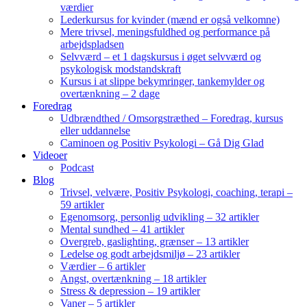
værdier
Lederkursus for kvinder (mænd er også velkomne)
Mere trivsel, meningsfuldhed og performance på
arbejdspladsen
Selvværd – et 1 dagskursus i øget selvværd og
psykologisk modstandskraft
Kursus i at slippe bekymringer, tankemylder og
overtænkning – 2 dage
Foredrag
Udbrændthed / Omsorgstræthed – Foredrag, kursus
eller uddannelse
Caminoen og Positiv Psykologi – Gå Dig Glad
Videoer
Podcast
Blog
Trivsel, velvære, Positiv Psykologi, coaching, terapi –
59 artikler
Egenomsorg, personlig udvikling – 32 artikler
Mental sundhed – 41 artikler
Overgreb, gaslighting, grænser – 13 artikler
Ledelse og godt arbejdsmiljø – 23 artikler
Værdier – 6 artikler
Angst, overtænkning – 18 artikler
Stress & depression – 19 artikler
Vaner – 5 artikler