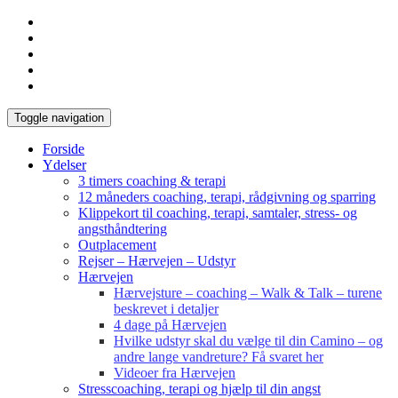
Toggle navigation
Forside
Ydelser
3 timers coaching & terapi
12 måneders coaching, terapi, rådgivning og sparring
Klippekort til coaching, terapi, samtaler, stress- og
angsthåndtering
Outplacement
Rejser – Hærvejen – Udstyr
Hærvejen
Hærvejsture – coaching – Walk & Talk – turene
beskrevet i detaljer
4 dage på Hærvejen
Hvilke udstyr skal du vælge til din Camino – og
andre lange vandreture? Få svaret her
Videoer fra Hærvejen
Stresscoaching, terapi og hjælp til din angst