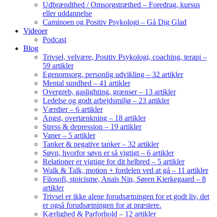
Udbrændthed / Omsorgstræthed – Foredrag, kursus
eller uddannelse
Caminoen og Positiv Psykologi – Gå Dig Glad
Videoer
Podcast
Blog
Trivsel, velvære, Positiv Psykologi, coaching, terapi –
59 artikler
Egenomsorg, personlig udvikling – 32 artikler
Mental sundhed – 41 artikler
Overgreb, gaslighting, grænser – 13 artikler
Ledelse og godt arbejdsmiljø – 23 artikler
Værdier – 6 artikler
Angst, overtænkning – 18 artikler
Stress & depression – 19 artikler
Vaner – 5 artikler
Tanker & negative tanker – 32 artikler
Søvn, hvorfor søvn er så vigtigt – 6 artikler
Relationer er vigtige for dit helbred – 5 artikler
Walk & Talk, motion + fordelen ved at gå – 11 artikler
Filosofi, stoicisme, Anaïs Nin, Søren Kierkegaard – 8
artikler
Trivsel er ikke alene forudsætningen for et godt liv, det
er også forudsætningen for at præstere.
Kærlighed & Parforhold – 12 artikler