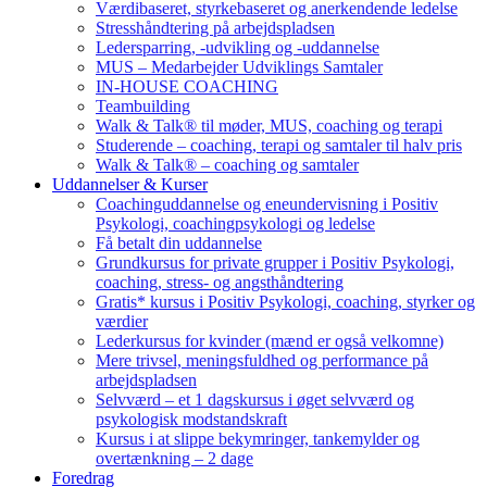
Værdibaseret, styrkebaseret og anerkendende ledelse
Stresshåndtering på arbejdspladsen
Ledersparring, -udvikling og -uddannelse
MUS – Medarbejder Udviklings Samtaler
IN-HOUSE COACHING
Teambuilding
Walk & Talk® til møder, MUS, coaching og terapi
Studerende – coaching, terapi og samtaler til halv pris
Walk & Talk® – coaching og samtaler
Uddannelser & Kurser
Coachinguddannelse og eneundervisning i Positiv
Psykologi, coachingpsykologi og ledelse
Få betalt din uddannelse
Grundkursus for private grupper i Positiv Psykologi,
coaching, stress- og angsthåndtering
Gratis* kursus i Positiv Psykologi, coaching, styrker og
værdier
Lederkursus for kvinder (mænd er også velkomne)
Mere trivsel, meningsfuldhed og performance på
arbejdspladsen
Selvværd – et 1 dagskursus i øget selvværd og
psykologisk modstandskraft
Kursus i at slippe bekymringer, tankemylder og
overtænkning – 2 dage
Foredrag