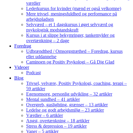
værdier
Lederkursus for kvinder (mænd er også velkomne)
Mere trivsel, meningsfuldhed og performance på
arbejdspladsen
Selvværd – et 1 dagskursus i øget selvværd og
psykologisk modstandskraft
Kursus i at slippe bekymringer, tankemylder og
overtænkning – 2 dage
Foredrag
Udbrændthed / Omsorgstræthed – Foredrag, kursus
eller uddannelse
Caminoen og Positiv Psykologi – Gå Dig Glad
Videoer
Podcast
Blog
Trivsel, velvære, Positiv Psykologi, coaching, terapi –
59 artikler
Egenomsorg, personlig udvikling – 32 artikler
Mental sundhed – 41 artikler
Overgreb, gaslighting, grænser – 13 artikler
Ledelse og godt arbejdsmiljø – 23 artikler
Værdier – 6 artikler
Angst, overtænkning – 18 artikler
Stress & depression – 19 artikler
Vaner – 5 artikler