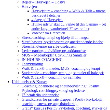
Rejser – Hærvejen – Udstyr
Hærvejen
Hærvejsture – coaching – Walk & Talk – turene
beskrevet i detaljer
4 dage på Hærvejen
Hvilke udstyr skal du vælge til din Camino – og
andre lange vandreture? Få svaret her
Videoer fra Hærvejen
Stresscoaching, terapi og hjælp til din angst
Værdibaseret, styrkebaseret og anerkendende ledelse
Stresshåndtering på arbejdspladsen
Ledersparring, -udvikling og -uddannelse
MUS – Medarbejder Udviklings Samtaler
IN-HOUSE COACHING
Teambuilding
Walk & Talk® til møder, MUS, coaching og terapi
Studerende – coaching, terapi og samtaler til halv pris
Walk & Talk® – coaching og samtaler
Uddannelser & Kurser
Coachinguddannelse og eneundervisning i Positiv
Psykologi, coachingpsykologi og ledelse
Få betalt din uddannelse
Grundkursus for private grupper i Positiv Psykologi,
coaching, stress- og angsthåndtering
Gratis* kursus i Positiv Psykologi, coaching, styrker og