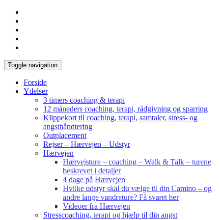
Toggle navigation
Forside
Ydelser
3 timers coaching & terapi
12 måneders coaching, terapi, rådgivning og sparring
Klippekort til coaching, terapi, samtaler, stress- og
angsthåndtering
Outplacement
Rejser – Hærvejen – Udstyr
Hærvejen
Hærvejsture – coaching – Walk & Talk – turene
beskrevet i detaljer
4 dage på Hærvejen
Hvilke udstyr skal du vælge til din Camino – og
andre lange vandreture? Få svaret her
Videoer fra Hærvejen
Stresscoaching, terapi og hjælp til din angst