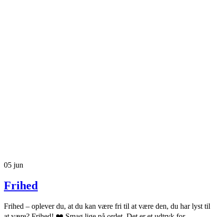
05
jun
Frihed
Frihed – oplever du, at du kan være fri til at være den, du har lyst til
at være? Frihed! ❤️ Smag lige på ordet. Det er et udtryk for