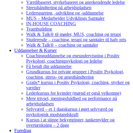
Værdibaseret, styrkebaseret og anerkendende ledelse
Stresshåndtering på arbejdspladsen
Ledersparring, -udvikling og -uddannelse
MUS – Medarbejder Udviklings Samtaler
IN-HOUSE COACHING
Teambuilding
Walk & Talk® til møder, MUS, coaching og terapi
Studerende – coaching, terapi og samtaler til halv pris
Walk & Talk® – coaching og samtaler
Uddannelser & Kurser
Coachinguddannelse og eneundervisning i Positiv
Psykologi, coachingpsykologi og ledelse
Få betalt din uddannelse
Grundkursus for private grupper i Positiv Psykologi,
coaching, stress- og angsthåndtering
Gratis* kursus i Positiv Psykologi, coaching, styrker og
værdier
Lederkursus for kvinder (mænd er også velkomne)
Mere trivsel, meningsfuldhed og performance på
arbejdspladsen
Selvværd – et 1 dagskursus i øget selvværd og
psykologisk modstandskraft
Kursus i at slippe bekymringer, tankemylder og
overtænkning – 2 dage
Foredrag