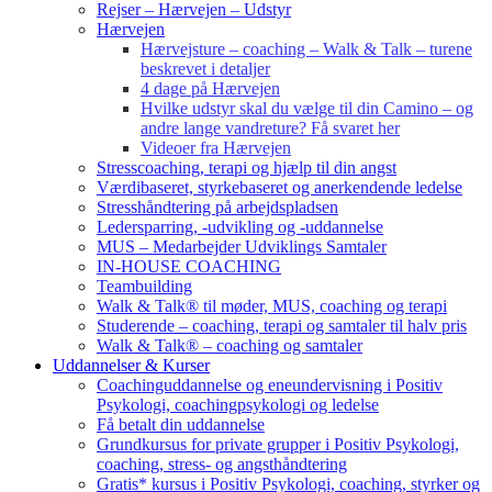
Rejser – Hærvejen – Udstyr
Hærvejen
Hærvejsture – coaching – Walk & Talk – turene
beskrevet i detaljer
4 dage på Hærvejen
Hvilke udstyr skal du vælge til din Camino – og
andre lange vandreture? Få svaret her
Videoer fra Hærvejen
Stresscoaching, terapi og hjælp til din angst
Værdibaseret, styrkebaseret og anerkendende ledelse
Stresshåndtering på arbejdspladsen
Ledersparring, -udvikling og -uddannelse
MUS – Medarbejder Udviklings Samtaler
IN-HOUSE COACHING
Teambuilding
Walk & Talk® til møder, MUS, coaching og terapi
Studerende – coaching, terapi og samtaler til halv pris
Walk & Talk® – coaching og samtaler
Uddannelser & Kurser
Coachinguddannelse og eneundervisning i Positiv
Psykologi, coachingpsykologi og ledelse
Få betalt din uddannelse
Grundkursus for private grupper i Positiv Psykologi,
coaching, stress- og angsthåndtering
Gratis* kursus i Positiv Psykologi, coaching, styrker og