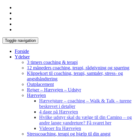
Toggle navigation
Forside
Ydelser
3 timers coaching & terapi
12 måneders coaching, terapi, rådgivning og sparring
Klippekort til coaching, terapi, samtaler, stress- og
angsthåndtering
Outplacement
Rejser – Hærvejen – Udstyr
Hærvejen
Hærvejsture – coaching – Walk & Talk – turene
beskrevet i detaljer
4 dage på Hærvejen
Hvilke udstyr skal du vælge til din Camino – og
andre lange vandreture? Få svaret her
Videoer fra Hærvejen
Stresscoaching, terapi og hjælp til din angst