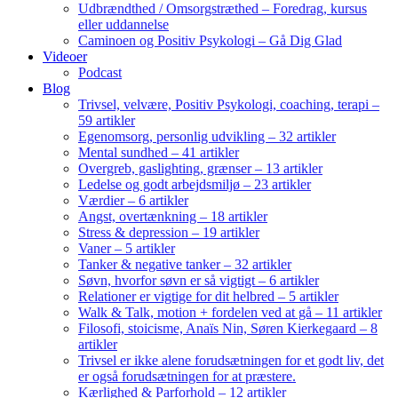
Udbrændthed / Omsorgstræthed – Foredrag, kursus
eller uddannelse
Caminoen og Positiv Psykologi – Gå Dig Glad
Videoer
Podcast
Blog
Trivsel, velvære, Positiv Psykologi, coaching, terapi –
59 artikler
Egenomsorg, personlig udvikling – 32 artikler
Mental sundhed – 41 artikler
Overgreb, gaslighting, grænser – 13 artikler
Ledelse og godt arbejdsmiljø – 23 artikler
Værdier – 6 artikler
Angst, overtænkning – 18 artikler
Stress & depression – 19 artikler
Vaner – 5 artikler
Tanker & negative tanker – 32 artikler
Søvn, hvorfor søvn er så vigtigt – 6 artikler
Relationer er vigtige for dit helbred – 5 artikler
Walk & Talk, motion + fordelen ved at gå – 11 artikler
Filosofi, stoicisme, Anaïs Nin, Søren Kierkegaard – 8
artikler
Trivsel er ikke alene forudsætningen for et godt liv, det
er også forudsætningen for at præstere.
Kærlighed & Parforhold – 12 artikler