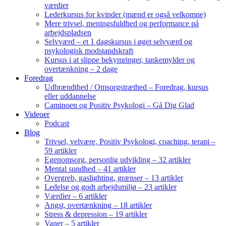
værdier
Lederkursus for kvinder (mænd er også velkomne)
Mere trivsel, meningsfuldhed og performance på
arbejdspladsen
Selvværd – et 1 dagskursus i øget selvværd og
psykologisk modstandskraft
Kursus i at slippe bekymringer, tankemylder og
overtænkning – 2 dage
Foredrag
Udbrændthed / Omsorgstræthed – Foredrag, kursus
eller uddannelse
Caminoen og Positiv Psykologi – Gå Dig Glad
Videoer
Podcast
Blog
Trivsel, velvære, Positiv Psykologi, coaching, terapi –
59 artikler
Egenomsorg, personlig udvikling – 32 artikler
Mental sundhed – 41 artikler
Overgreb, gaslighting, grænser – 13 artikler
Ledelse og godt arbejdsmiljø – 23 artikler
Værdier – 6 artikler
Angst, overtænkning – 18 artikler
Stress & depression – 19 artikler
Vaner – 5 artikler