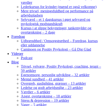
værdier
Lederkursus for kvinder (mænd er også velkomne)
Mere trivsel, meningsfuldhed og performance på
arbejdspladsen
Selvværd – et 1 dagskursus i øget selvværd og
psykologisk modstandskraft
Kursus i at slippe bekymringer, tankemylder og
overtænkning – 2 dage
Foredrag
Udbrændthed / Omsorgstræthed – Foredrag, kursus
eller uddannelse
Caminoen og Positiv Psykologi – Gå Dig Glad
Videoer
Podcast
Blog
Trivsel, velvære, Positiv Psykologi, coaching, terapi –
59 artikler
Egenomsorg, personlig udvikling – 32 artikler
Mental sundhed – 41 artikler
Overgreb, gaslighting, grænser – 13 artikler
Ledelse og godt arbejdsmiljø – 23 artikler
Værdier – 6 artikler
Angst, overtænkning – 18 artikler
Stress & depression – 19 artikler
Vaner – 5 artikler