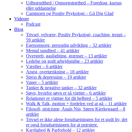
Udbrændthed / Omsorgstræthed – Foredrag, kursus
eller uddannelse
Caminoen og Positiv Psykologi – Gå Dig Glad
Videoer
Podcast
Blog
Trivsel, velvære, Positiv Psykologi, coaching, terapi –
59 artikler
Egenomsorg, personlig udvikling – 32 artikler
Mental sundhed – 41 artikler
Overgreb, gaslighting, grænser – 13 artikler
Ledelse og godt arbejdsmiljø – 23 artikler
Værdier – 6 artikler
Angst, overtænkning – 18 artikler
Stress & depression – 19 artikler
Vaner – 5 artikler
Tanker & negative tanker – 32 artikler
Søvn, hvorfor søvn er så vigtigt – 6 artikler
Relationer er vigtige for dit helbred – 5 artikler
Walk & Talk, motion + fordelen ved at gå – 11 artikler
Filosofi, stoicisme, Anaïs Nin, Søren Kierkegaard – 8
artikler
Trivsel er ikke alene forudsætningen for et godt liv, det
er også forudsætningen for at præstere.
Kærlighed & Parforhold – 12 artikler