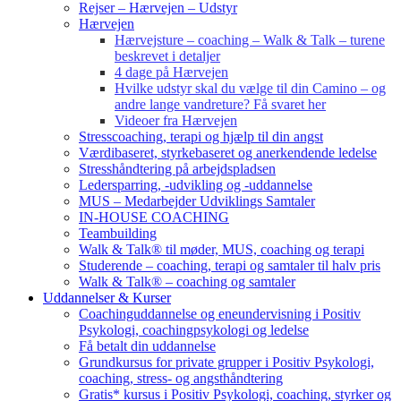
Rejser – Hærvejen – Udstyr
Hærvejen
Hærvejsture – coaching – Walk & Talk – turene
beskrevet i detaljer
4 dage på Hærvejen
Hvilke udstyr skal du vælge til din Camino – og
andre lange vandreture? Få svaret her
Videoer fra Hærvejen
Stresscoaching, terapi og hjælp til din angst
Værdibaseret, styrkebaseret og anerkendende ledelse
Stresshåndtering på arbejdspladsen
Ledersparring, -udvikling og -uddannelse
MUS – Medarbejder Udviklings Samtaler
IN-HOUSE COACHING
Teambuilding
Walk & Talk® til møder, MUS, coaching og terapi
Studerende – coaching, terapi og samtaler til halv pris
Walk & Talk® – coaching og samtaler
Uddannelser & Kurser
Coachinguddannelse og eneundervisning i Positiv
Psykologi, coachingpsykologi og ledelse
Få betalt din uddannelse
Grundkursus for private grupper i Positiv Psykologi,
coaching, stress- og angsthåndtering
Gratis* kursus i Positiv Psykologi, coaching, styrker og