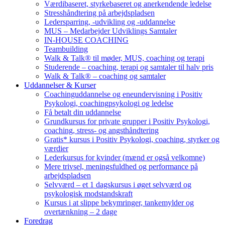
Værdibaseret, styrkebaseret og anerkendende ledelse
Stresshåndtering på arbejdspladsen
Ledersparring, -udvikling og -uddannelse
MUS – Medarbejder Udviklings Samtaler
IN-HOUSE COACHING
Teambuilding
Walk & Talk® til møder, MUS, coaching og terapi
Studerende – coaching, terapi og samtaler til halv pris
Walk & Talk® – coaching og samtaler
Uddannelser & Kurser
Coachinguddannelse og eneundervisning i Positiv
Psykologi, coachingpsykologi og ledelse
Få betalt din uddannelse
Grundkursus for private grupper i Positiv Psykologi,
coaching, stress- og angsthåndtering
Gratis* kursus i Positiv Psykologi, coaching, styrker og
værdier
Lederkursus for kvinder (mænd er også velkomne)
Mere trivsel, meningsfuldhed og performance på
arbejdspladsen
Selvværd – et 1 dagskursus i øget selvværd og
psykologisk modstandskraft
Kursus i at slippe bekymringer, tankemylder og
overtænkning – 2 dage
Foredrag