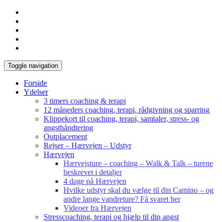
Toggle navigation
Forside
Ydelser
3 timers coaching & terapi
12 måneders coaching, terapi, rådgivning og sparring
Klippekort til coaching, terapi, samtaler, stress- og
angsthåndtering
Outplacement
Rejser – Hærvejen – Udstyr
Hærvejen
Hærvejsture – coaching – Walk & Talk – turene
beskrevet i detaljer
4 dage på Hærvejen
Hvilke udstyr skal du vælge til din Camino – og
andre lange vandreture? Få svaret her
Videoer fra Hærvejen
Stresscoaching, terapi og hjælp til din angst