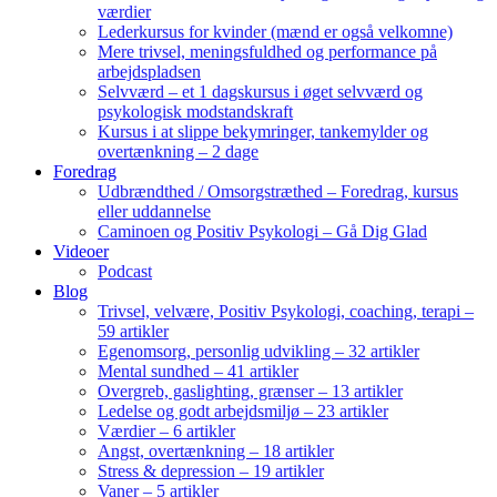
værdier
Lederkursus for kvinder (mænd er også velkomne)
Mere trivsel, meningsfuldhed og performance på
arbejdspladsen
Selvværd – et 1 dagskursus i øget selvværd og
psykologisk modstandskraft
Kursus i at slippe bekymringer, tankemylder og
overtænkning – 2 dage
Foredrag
Udbrændthed / Omsorgstræthed – Foredrag, kursus
eller uddannelse
Caminoen og Positiv Psykologi – Gå Dig Glad
Videoer
Podcast
Blog
Trivsel, velvære, Positiv Psykologi, coaching, terapi –
59 artikler
Egenomsorg, personlig udvikling – 32 artikler
Mental sundhed – 41 artikler
Overgreb, gaslighting, grænser – 13 artikler
Ledelse og godt arbejdsmiljø – 23 artikler
Værdier – 6 artikler
Angst, overtænkning – 18 artikler
Stress & depression – 19 artikler
Vaner – 5 artikler