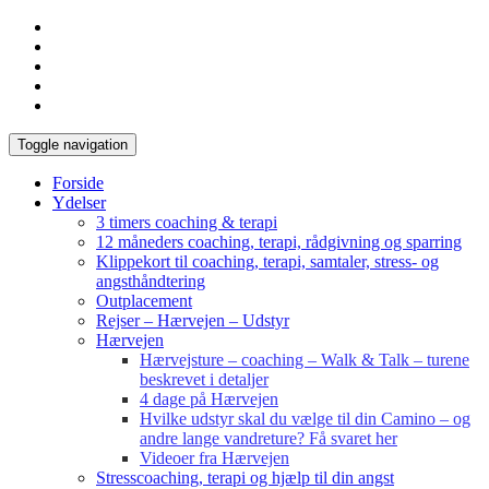
Toggle navigation
Forside
Ydelser
3 timers coaching & terapi
12 måneders coaching, terapi, rådgivning og sparring
Klippekort til coaching, terapi, samtaler, stress- og
angsthåndtering
Outplacement
Rejser – Hærvejen – Udstyr
Hærvejen
Hærvejsture – coaching – Walk & Talk – turene
beskrevet i detaljer
4 dage på Hærvejen
Hvilke udstyr skal du vælge til din Camino – og
andre lange vandreture? Få svaret her
Videoer fra Hærvejen
Stresscoaching, terapi og hjælp til din angst