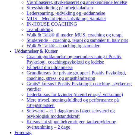
Værdibaseret, styrkebaseret og anerkendende ledelse
Stresshåndtering på arbejdspladsen
Ledersparring, -udvikling og -uddannelse
MUS – Medarbejder Udviklings Samtaler
IN-HOUSE COACHING
Teambuilding
Walk & Talk® til møder, MUS, coaching og terapi
Studerende – coaching, terapi og samtaler til halv pris
Walk & Talk® – coaching og samtaler
Uddannelser & Kurser
Coachinguddannelse og eneundervisning i Positiv
Psykologi, coachingpsykologi og ledelse
Få betalt din uddannelse
Grundkursus for private grupper i Positiv Psykologi,
coaching, stress- og angsthåndtering
Gratis* kursus i Positiv Psykologi, coaching, styrker og
værdier
Lederkursus for kvinder (mænd er også velkomne)
Mere trivsel, meningsfuldhed og performance på
arbejdspladsen
Selvværd – et 1 dagskursus i øget selvværd og
psykologisk modstandskraft
Kursus i at slippe bekymringer, tankemylder og
overtænkning – 2 dage
Foredrag