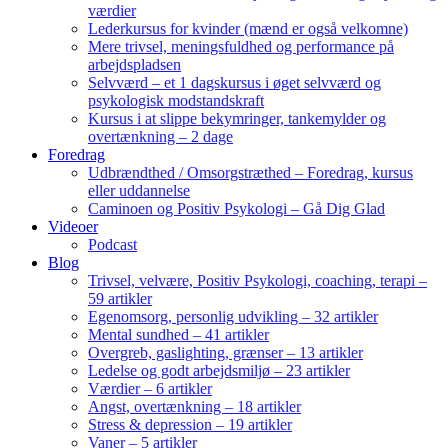
værdier
Lederkursus for kvinder (mænd er også velkomne)
Mere trivsel, meningsfuldhed og performance på
arbejdspladsen
Selvværd – et 1 dagskursus i øget selvværd og
psykologisk modstandskraft
Kursus i at slippe bekymringer, tankemylder og
overtænkning – 2 dage
Foredrag
Udbrændthed / Omsorgstræthed – Foredrag, kursus
eller uddannelse
Caminoen og Positiv Psykologi – Gå Dig Glad
Videoer
Podcast
Blog
Trivsel, velvære, Positiv Psykologi, coaching, terapi –
59 artikler
Egenomsorg, personlig udvikling – 32 artikler
Mental sundhed – 41 artikler
Overgreb, gaslighting, grænser – 13 artikler
Ledelse og godt arbejdsmiljø – 23 artikler
Værdier – 6 artikler
Angst, overtænkning – 18 artikler
Stress & depression – 19 artikler
Vaner – 5 artikler