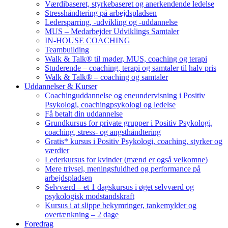
Værdibaseret, styrkebaseret og anerkendende ledelse
Stresshåndtering på arbejdspladsen
Ledersparring, -udvikling og -uddannelse
MUS – Medarbejder Udviklings Samtaler
IN-HOUSE COACHING
Teambuilding
Walk & Talk® til møder, MUS, coaching og terapi
Studerende – coaching, terapi og samtaler til halv pris
Walk & Talk® – coaching og samtaler
Uddannelser & Kurser
Coachinguddannelse og eneundervisning i Positiv
Psykologi, coachingpsykologi og ledelse
Få betalt din uddannelse
Grundkursus for private grupper i Positiv Psykologi,
coaching, stress- og angsthåndtering
Gratis* kursus i Positiv Psykologi, coaching, styrker og
værdier
Lederkursus for kvinder (mænd er også velkomne)
Mere trivsel, meningsfuldhed og performance på
arbejdspladsen
Selvværd – et 1 dagskursus i øget selvværd og
psykologisk modstandskraft
Kursus i at slippe bekymringer, tankemylder og
overtænkning – 2 dage
Foredrag