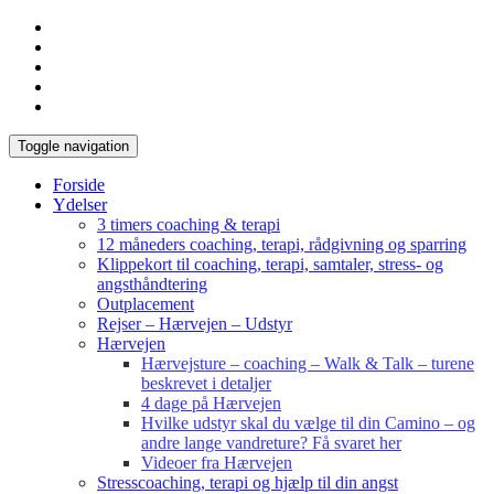
Toggle navigation
Forside
Ydelser
3 timers coaching & terapi
12 måneders coaching, terapi, rådgivning og sparring
Klippekort til coaching, terapi, samtaler, stress- og
angsthåndtering
Outplacement
Rejser – Hærvejen – Udstyr
Hærvejen
Hærvejsture – coaching – Walk & Talk – turene
beskrevet i detaljer
4 dage på Hærvejen
Hvilke udstyr skal du vælge til din Camino – og
andre lange vandreture? Få svaret her
Videoer fra Hærvejen
Stresscoaching, terapi og hjælp til din angst