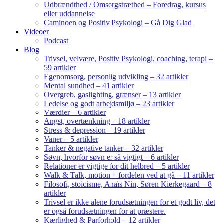
Udbrændthed / Omsorgstræthed – Foredrag, kursus
eller uddannelse
Caminoen og Positiv Psykologi – Gå Dig Glad
Videoer
Podcast
Blog
Trivsel, velvære, Positiv Psykologi, coaching, terapi –
59 artikler
Egenomsorg, personlig udvikling – 32 artikler
Mental sundhed – 41 artikler
Overgreb, gaslighting, grænser – 13 artikler
Ledelse og godt arbejdsmiljø – 23 artikler
Værdier – 6 artikler
Angst, overtænkning – 18 artikler
Stress & depression – 19 artikler
Vaner – 5 artikler
Tanker & negative tanker – 32 artikler
Søvn, hvorfor søvn er så vigtigt – 6 artikler
Relationer er vigtige for dit helbred – 5 artikler
Walk & Talk, motion + fordelen ved at gå – 11 artikler
Filosofi, stoicisme, Anaïs Nin, Søren Kierkegaard – 8
artikler
Trivsel er ikke alene forudsætningen for et godt liv, det
er også forudsætningen for at præstere.
Kærlighed & Parforhold – 12 artikler