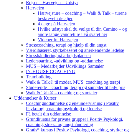
Rejser – Hærvejen – Udstyr
Hærvejen
Hærvejsture – coaching – Walk & Talk – turene
beskrevet i detaljer
4 dage på Hærvejen
Hvilke udstyr skal du vælge til din Camino – og
andre lange vandreture? Få svaret her
Videoer fra Hærvejen
Stresscoaching, terapi og hjælp til din angst
Værdibaseret, styrkebaseret og anerkendende ledelse
Stresshåndtering på arbejdspladsen
Ledersparring, -udvikling og -uddannelse
MUS – Medarbejder Udviklings Samtaler
IN-HOUSE COACHING
Teambuilding
Walk & Talk® til møder, MUS, coaching og terapi
Studerende – coaching, terapi og samtaler til halv pris
Walk & Talk® – coaching og samtaler
Uddannelser & Kurser
Coachinguddannelse og eneundervisning i Positiv
Psykologi, coachingpsykologi og ledelse
Få betalt din uddannelse
Grundkursus for private grupper i Positiv Psykologi,
coaching, stress- og angsthåndtering
Gratis* kursus i Positiv Psykologi, coaching, styrker og