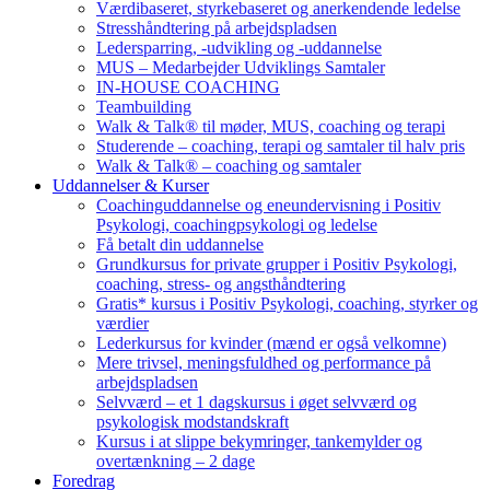
Værdibaseret, styrkebaseret og anerkendende ledelse
Stresshåndtering på arbejdspladsen
Ledersparring, -udvikling og -uddannelse
MUS – Medarbejder Udviklings Samtaler
IN-HOUSE COACHING
Teambuilding
Walk & Talk® til møder, MUS, coaching og terapi
Studerende – coaching, terapi og samtaler til halv pris
Walk & Talk® – coaching og samtaler
Uddannelser & Kurser
Coachinguddannelse og eneundervisning i Positiv
Psykologi, coachingpsykologi og ledelse
Få betalt din uddannelse
Grundkursus for private grupper i Positiv Psykologi,
coaching, stress- og angsthåndtering
Gratis* kursus i Positiv Psykologi, coaching, styrker og
værdier
Lederkursus for kvinder (mænd er også velkomne)
Mere trivsel, meningsfuldhed og performance på
arbejdspladsen
Selvværd – et 1 dagskursus i øget selvværd og
psykologisk modstandskraft
Kursus i at slippe bekymringer, tankemylder og
overtænkning – 2 dage
Foredrag