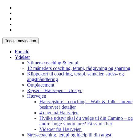
Toggle navigation
Forside
Ydelser
3 timers coaching & terapi
12 måneders coaching, terapi, rådgivning og sparring
Klippekort til coaching, terapi, samtaler, stress- og
angsthåndtering
Outplacement
Rejser – Hærvejen – Udstyr
Hærvejen
Hærvejsture – coaching – Walk & Talk – turene
beskrevet i detaljer
4 dage på Hærvejen
Hvilke udstyr skal du vælge til din Camino – og
andre lange vandreture? Få svaret her
Videoer fra Hærvejen
Stresscoaching, terapi og hjælp til din angst