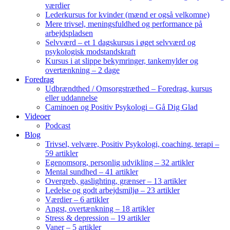
værdier
Lederkursus for kvinder (mænd er også velkomne)
Mere trivsel, meningsfuldhed og performance på
arbejdspladsen
Selvværd – et 1 dagskursus i øget selvværd og
psykologisk modstandskraft
Kursus i at slippe bekymringer, tankemylder og
overtænkning – 2 dage
Foredrag
Udbrændthed / Omsorgstræthed – Foredrag, kursus
eller uddannelse
Caminoen og Positiv Psykologi – Gå Dig Glad
Videoer
Podcast
Blog
Trivsel, velvære, Positiv Psykologi, coaching, terapi –
59 artikler
Egenomsorg, personlig udvikling – 32 artikler
Mental sundhed – 41 artikler
Overgreb, gaslighting, grænser – 13 artikler
Ledelse og godt arbejdsmiljø – 23 artikler
Værdier – 6 artikler
Angst, overtænkning – 18 artikler
Stress & depression – 19 artikler
Vaner – 5 artikler