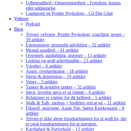
Udbrændthed / Omsorgstræthed – Foredrag, kursus
eller uddannelse
Caminoen og Positiv Psykologi – Gå Dig Glad
Videoer
Podcast
Blog
Trivsel, velvære, Positiv Psykologi, coaching, terapi –
59 artikler
Egenomsorg, personlig udvikling – 32 artikler
Mental sundhed – 41 artikler
Overgreb, gaslighting, grænser – 13 artikler
Ledelse og godt arbejdsmiljø – 23 artikler
Værdier – 6 artikler
Angst, overtænkning – 18 artikler
Stress & depression – 19 artikler
Vaner – 5 artikler
Tanker & negative tanker – 32 artikler
Søvn, hvorfor søvn er så vigtigt – 6 artikler
Relationer er vigtige for dit helbred – 5 artikler
Walk & Talk, motion + fordelen ved at gå – 11 artikler
Filosofi, stoicisme, Anaïs Nin, Søren Kierkegaard – 8
artikler
Trivsel er ikke alene forudsætningen for et godt liv, det
er også forudsætningen for at præstere.
Kærlighed & Parforhold – 12 artikler