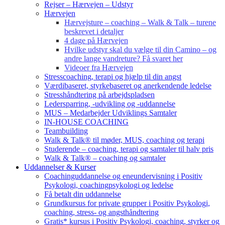
Rejser – Hærvejen – Udstyr
Hærvejen
Hærvejsture – coaching – Walk & Talk – turene
beskrevet i detaljer
4 dage på Hærvejen
Hvilke udstyr skal du vælge til din Camino – og
andre lange vandreture? Få svaret her
Videoer fra Hærvejen
Stresscoaching, terapi og hjælp til din angst
Værdibaseret, styrkebaseret og anerkendende ledelse
Stresshåndtering på arbejdspladsen
Ledersparring, -udvikling og -uddannelse
MUS – Medarbejder Udviklings Samtaler
IN-HOUSE COACHING
Teambuilding
Walk & Talk® til møder, MUS, coaching og terapi
Studerende – coaching, terapi og samtaler til halv pris
Walk & Talk® – coaching og samtaler
Uddannelser & Kurser
Coachinguddannelse og eneundervisning i Positiv
Psykologi, coachingpsykologi og ledelse
Få betalt din uddannelse
Grundkursus for private grupper i Positiv Psykologi,
coaching, stress- og angsthåndtering
Gratis* kursus i Positiv Psykologi, coaching, styrker og