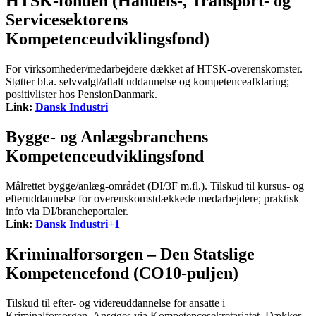
HTSK-fonden (Handels-, Transport- og
Servicesektorens
Kompetenceudviklingsfond)
For virksomheder/medarbejdere dækket af HTSK-overenskomster.
Støtter bl.a. selvvalgt/aftalt uddannelse og kompetenceafklaring;
positivlister hos PensionDanmark.
Link:
Dansk Industri
Bygge- og Anlægsbranchens
Kompetenceudviklingsfond
Målrettet bygge/anlæg-området (DI/3F m.fl.). Tilskud til kursus- og
efteruddannelse for overenskomstdækkede medarbejdere; praktisk
info via DI/brancheportaler.
Link:
Dansk Industri+1
Kriminalforsorgen – Den Statslige
Kompetencefond (CO10-puljen)
Tilskud til efter- og videreuddannelse for ansatte i
Kriminalforsorgen. Ansøges via Kompetencesekretariatet. Dækker