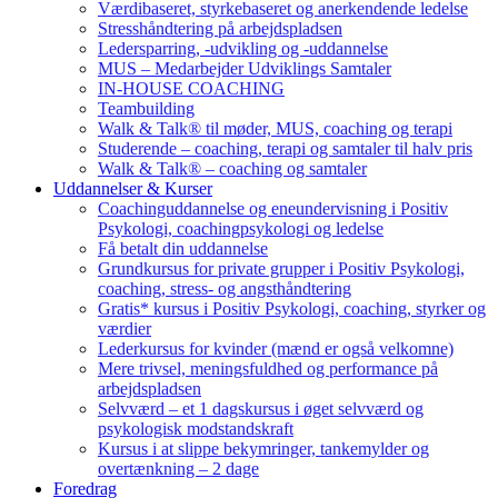
Værdibaseret, styrkebaseret og anerkendende ledelse
Stresshåndtering på arbejdspladsen
Ledersparring, -udvikling og -uddannelse
MUS – Medarbejder Udviklings Samtaler
IN-HOUSE COACHING
Teambuilding
Walk & Talk® til møder, MUS, coaching og terapi
Studerende – coaching, terapi og samtaler til halv pris
Walk & Talk® – coaching og samtaler
Uddannelser & Kurser
Coachinguddannelse og eneundervisning i Positiv
Psykologi, coachingpsykologi og ledelse
Få betalt din uddannelse
Grundkursus for private grupper i Positiv Psykologi,
coaching, stress- og angsthåndtering
Gratis* kursus i Positiv Psykologi, coaching, styrker og
værdier
Lederkursus for kvinder (mænd er også velkomne)
Mere trivsel, meningsfuldhed og performance på
arbejdspladsen
Selvværd – et 1 dagskursus i øget selvværd og
psykologisk modstandskraft
Kursus i at slippe bekymringer, tankemylder og
overtænkning – 2 dage
Foredrag