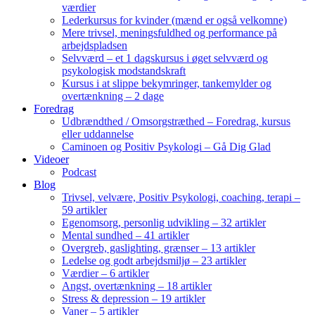
værdier
Lederkursus for kvinder (mænd er også velkomne)
Mere trivsel, meningsfuldhed og performance på
arbejdspladsen
Selvværd – et 1 dagskursus i øget selvværd og
psykologisk modstandskraft
Kursus i at slippe bekymringer, tankemylder og
overtænkning – 2 dage
Foredrag
Udbrændthed / Omsorgstræthed – Foredrag, kursus
eller uddannelse
Caminoen og Positiv Psykologi – Gå Dig Glad
Videoer
Podcast
Blog
Trivsel, velvære, Positiv Psykologi, coaching, terapi –
59 artikler
Egenomsorg, personlig udvikling – 32 artikler
Mental sundhed – 41 artikler
Overgreb, gaslighting, grænser – 13 artikler
Ledelse og godt arbejdsmiljø – 23 artikler
Værdier – 6 artikler
Angst, overtænkning – 18 artikler
Stress & depression – 19 artikler
Vaner – 5 artikler