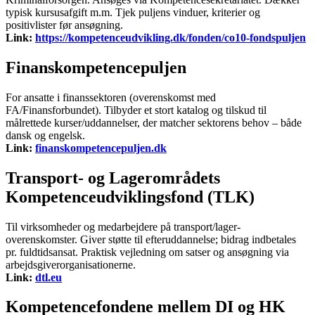
typisk kursusafgift m.m. Tjek puljens vinduer, kriterier og
positivlister før ansøgning.
Link:
https://kompetenceudvikling.dk/fonden/co10-fondspuljen
Finanskompetencepuljen
For ansatte i finanssektoren (overenskomst med
FA/Finansforbundet). Tilbyder et stort katalog og tilskud til
målrettede kurser/uddannelser, der matcher sektorens behov – både
dansk og engelsk.
Link:
finanskompetencepuljen.dk
Transport- og Lagerområdets
Kompetenceudviklingsfond (TLK)
Til virksomheder og medarbejdere på transport/lager-
overenskomster. Giver støtte til efteruddannelse; bidrag indbetales
pr. fuldtidsansat. Praktisk vejledning om satser og ansøgning via
arbejdsgiverorganisationerne.
Link:
dtl.eu
Kompetencefondene mellem DI og HK