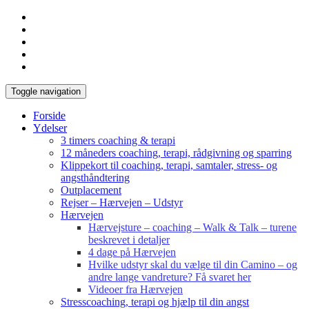
Toggle navigation
Forside
Ydelser
3 timers coaching & terapi
12 måneders coaching, terapi, rådgivning og sparring
Klippekort til coaching, terapi, samtaler, stress- og
angsthåndtering
Outplacement
Rejser – Hærvejen – Udstyr
Hærvejen
Hærvejsture – coaching – Walk & Talk – turene
beskrevet i detaljer
4 dage på Hærvejen
Hvilke udstyr skal du vælge til din Camino – og
andre lange vandreture? Få svaret her
Videoer fra Hærvejen
Stresscoaching, terapi og hjælp til din angst