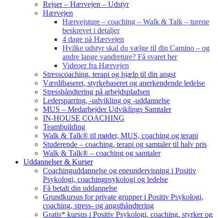
Rejser – Hærvejen – Udstyr
Hærvejen
Hærvejsture – coaching – Walk & Talk – turene
beskrevet i detaljer
4 dage på Hærvejen
Hvilke udstyr skal du vælge til din Camino – og
andre lange vandreture? Få svaret her
Videoer fra Hærvejen
Stresscoaching, terapi og hjælp til din angst
Værdibaseret, styrkebaseret og anerkendende ledelse
Stresshåndtering på arbejdspladsen
Ledersparring, -udvikling og -uddannelse
MUS – Medarbejder Udviklings Samtaler
IN-HOUSE COACHING
Teambuilding
Walk & Talk® til møder, MUS, coaching og terapi
Studerende – coaching, terapi og samtaler til halv pris
Walk & Talk® – coaching og samtaler
Uddannelser & Kurser
Coachinguddannelse og eneundervisning i Positiv
Psykologi, coachingpsykologi og ledelse
Få betalt din uddannelse
Grundkursus for private grupper i Positiv Psykologi,
coaching, stress- og angsthåndtering
Gratis* kursus i Positiv Psykologi, coaching, styrker og