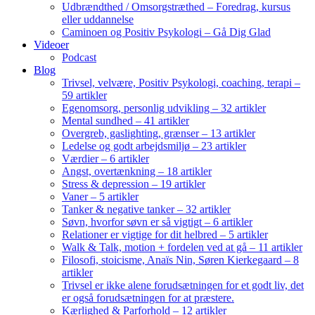
Udbrændthed / Omsorgstræthed – Foredrag, kursus
eller uddannelse
Caminoen og Positiv Psykologi – Gå Dig Glad
Videoer
Podcast
Blog
Trivsel, velvære, Positiv Psykologi, coaching, terapi –
59 artikler
Egenomsorg, personlig udvikling – 32 artikler
Mental sundhed – 41 artikler
Overgreb, gaslighting, grænser – 13 artikler
Ledelse og godt arbejdsmiljø – 23 artikler
Værdier – 6 artikler
Angst, overtænkning – 18 artikler
Stress & depression – 19 artikler
Vaner – 5 artikler
Tanker & negative tanker – 32 artikler
Søvn, hvorfor søvn er så vigtigt – 6 artikler
Relationer er vigtige for dit helbred – 5 artikler
Walk & Talk, motion + fordelen ved at gå – 11 artikler
Filosofi, stoicisme, Anaïs Nin, Søren Kierkegaard – 8
artikler
Trivsel er ikke alene forudsætningen for et godt liv, det
er også forudsætningen for at præstere.
Kærlighed & Parforhold – 12 artikler