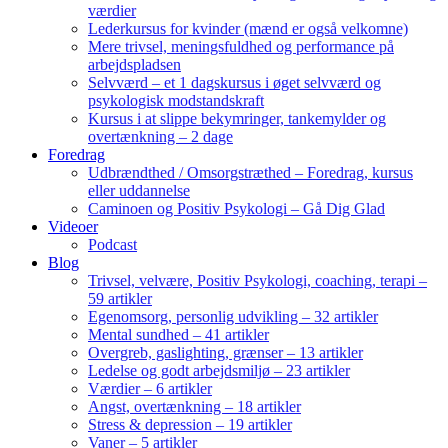
værdier
Lederkursus for kvinder (mænd er også velkomne)
Mere trivsel, meningsfuldhed og performance på
arbejdspladsen
Selvværd – et 1 dagskursus i øget selvværd og
psykologisk modstandskraft
Kursus i at slippe bekymringer, tankemylder og
overtænkning – 2 dage
Foredrag
Udbrændthed / Omsorgstræthed – Foredrag, kursus
eller uddannelse
Caminoen og Positiv Psykologi – Gå Dig Glad
Videoer
Podcast
Blog
Trivsel, velvære, Positiv Psykologi, coaching, terapi –
59 artikler
Egenomsorg, personlig udvikling – 32 artikler
Mental sundhed – 41 artikler
Overgreb, gaslighting, grænser – 13 artikler
Ledelse og godt arbejdsmiljø – 23 artikler
Værdier – 6 artikler
Angst, overtænkning – 18 artikler
Stress & depression – 19 artikler
Vaner – 5 artikler