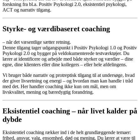
forskning fra bl.a. Positiv Psykologi 2.0, eksistentiel psykologi,
ACT og narrativ tilgang.
Styrke- og
værdibaseret
coaching
–
når
det
væsentlige
sætter
retning.
Denne
tilgang
tager
udgangspunkt
i
Positiv
Psykologi 1.0 og Positiv
Psykologi 2.0
og
bygger
på
veldokumenterede
testværktøjer.
Du
lærer
at
identificere
og
arbejde
med
både
styrker
og
værdier –
dine
egne,
dine
klienters eller dine kollegers – eller hele afdelingens.
Vi
bruger
både
narrativ
og
protreptisk
tilgang
til
at
undersøge,
hvad
der
giver
livsretning
og
energi –
og
hvordan
man
kan
handle
i
tråd
med
det.
Her
handler
coaching
ikke
kun
om
mål,
men
om
livskvalitet,
mening
og
bæredygtig
forandring.
Eksistentiel
coaching –
når
livet
kalder
på
dybde
Eksistentiel
coaching
rækker
ind
i
de
helt
grundlæggende
temaer:
frihed,
ansvar,
valg,
ensomhed,
død
og
mening.
Du
lærer
at
være
til