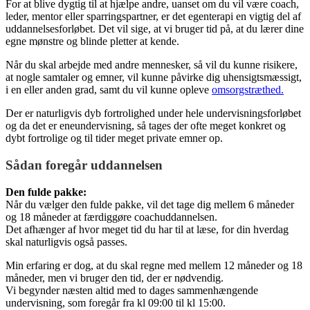
For at blive dygtig til at hjælpe andre, uanset om du vil være coach,
leder, mentor eller sparringspartner, er det egenterapi en vigtig del af
uddannelsesforløbet. Det vil sige, at vi bruger tid på, at du lærer dine
egne mønstre og blinde pletter at kende.
Når du skal arbejde med andre mennesker, så vil du kunne risikere,
at nogle samtaler og emner, vil kunne påvirke dig uhensigtsmæssigt,
i en eller anden grad, samt du vil kunne opleve
omsorgstræthed.
Der er naturligvis dyb fortrolighed under hele undervisningsforløbet
og da det er eneundervisning, så tages der ofte meget konkret og
dybt fortrolige og til tider meget private emner op.
Sådan foregår uddannelsen
Den fulde pakke:
Når du vælger den fulde pakke, vil det tage dig mellem 6 måneder
og 18 måneder at færdiggøre coachuddannelsen.
Det afhænger af hvor meget tid du har til at læse, for din hverdag
skal naturligvis også passes.
Min erfaring er dog, at du skal regne med mellem 12 måneder og 18
måneder, men vi bruger den tid, der er nødvendig.
Vi begynder næsten altid med to dages sammenhængende
undervisning, som foregår fra kl 09:00 til kl 15:00.