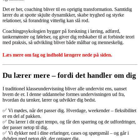
Det er her, coaching bliver til en oprigtig transformation. Samtidig
lærer du at spotte skjulte dynamikker, skabe tryghed og styrke
relationer, så forandring vitterlig kan slå rod.
Coachingpsykologien bygger på forskning i læring, adfærd,
tankemønstre og følelser, og giver dig redskaber til at forbinde teori
med praksis, så udvikling bliver både målbar og menneskelig.
Læs mere om fag og indhold længere nede på siden.
Du
lærer
mere –
fordi
det
handler
om
dig
I
traditionel
klasseundervisning
bliver
alle
undervist
ens,
uanset
hvem
de
er.
I
denne
uddannelse
formes
undervisningen
ud
fra,
hvordan
du
tænker,
lærer
og
udvikler
dig
bedst.
✅ Vi
mødes,
når
det
passer
dig.
Hverdage,
weekender –
fleksibilitet
er
en
del
af
pakken.
✅ Du
lærer
i
dit
eget
tempo,
og
får
den
sparring
og
de
udfordringer,
der
passer
netop
til
dig.
✅
Vi
dykker
ned
i
dine
erfaringer,
cases
og
spørgsmål –
og
går
i
dybden
med
netop
dét,
der
optager
dig.