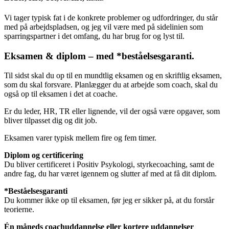
Vi tager typisk fat i de konkrete problemer og udfordringer, du står
med på arbejdspladsen, og jeg vil være med på sidelinien som
sparringspartner i det omfang, du har brug for og lyst til.
Eksamen & diplom – med *beståelsesgaranti.
Til sidst skal du op til en mundtlig eksamen og en skriftlig eksamen,
som du skal forsvare. Planlægger du at arbejde som coach, skal du
også op til eksamen i det at coache.
Er du leder, HR, TR eller lignende, vil der også være opgaver, som
bliver tilpasset dig og dit job.
Eksamen varer typisk mellem fire og fem timer.
Diplom og certificering
Du bliver certificeret i Positiv Psykologi, styrkecoaching, samt de
andre fag, du har været igennem og slutter af med at få dit diplom.
*Beståelsesgaranti
Du kommer ikke op til eksamen, før jeg er sikker på, at du forstår
teorierne.
Én måneds coachuddannelse eller kortere uddannelser