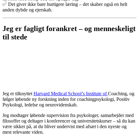
✅
Det
giver
ikke
bare
hurtigere
læring –
det
skaber
også
en
helt
anden
dybde
og
ejerskab.
Jeg
er
fagligt
forankret –
og
menneskeligt
til
stede
Jeg
er
tilknyttet
Harvard
Medical
School’s
Institute
of
Coaching,
og
følger
løbende
ny
forskning
inden
for
coachingpsykologi, P
ositiv
P
sykologi,
ledelse
og
neurovidenskab.
Jeg
modtager
løbende
supervision
fra
psykologer,
samarbejder
med
filosoffer
og
deltager
i
konferencer
og
universitetskurser –
så
du
kan
være
sikker
på,
at
du
bliver
undervist
med
afsæt
i
den
nyeste
og
mest
relevante
viden.