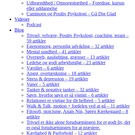
Udbrændthed / Omsorgstræthed – Foredrag, kursus
eller uddannelse
Caminoen og Positiv Psykologi – Gå Dig Glad
Videoer
Podcast
Blog
Trivsel, velvære, Positiv Psykologi, coaching, terapi –
59 artikler
Egenomsorg, personlig udvikling – 32 artikler
Mental sundhed – 41 artikler
Overgreb, gaslighting, grænser – 13 artikler
Ledelse og godt arbejdsmiljø – 23 artikler
Værdier – 6 artikler
Angst, overtænkning – 18 artikler
Stress & depression – 19 artikler
Vaner – 5 artikler
Tanker & negative tanker – 32 artikler
Søvn, hvorfor søvn er så vigtigt – 6 artikler
Relationer er vigtige for dit helbred – 5 artikler
Walk & Talk, motion + fordelen ved at gå – 11 artikler
Filosofi, stoicisme, Anaïs Nin, Søren Kierkegaard – 8
artikler
Trivsel er ikke alene forudsætningen for et godt liv, det
er også forudsætningen for at præstere.
Kærlighed & Parforhold – 12 artikler