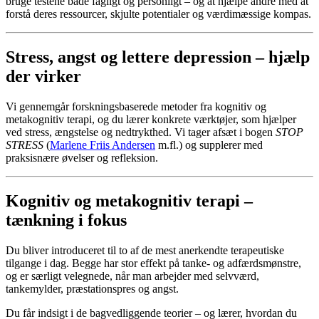
bruge
testene
både
fagligt
og
personligt –
og
at
hjælpe
andre
med
at
forstå
deres
ressourcer,
skjulte
potentialer
og
værdimæssige
kompas.
Stress,
angst
og
lettere
depression –
hjælp
der
virker
Vi
gennemgår
forskningsbaserede
metoder
fra
kognitiv
og
metakognitiv
terapi,
og
du
lærer
konkrete
værktøjer,
som
hjælper
ved
stress,
ængstelse
og
nedtrykthed.
Vi
tager
afsæt
i
bogen
STOP
STRESS
(
Marlene Friis Andersen
m.
fl.)
og
supplerer
med
praksisnære
øvelser
og
refleksion.
Kognitiv
og
metakognitiv
terapi –
tænkning
i
fokus
Du
bliver
introduceret
til
to
af
de
mest
anerkendte
terapeutiske
tilgange
i
dag.
Begge
har
stor
effekt
på
tanke-
og
adfærdsmønstre,
og
er
særligt
velegnede,
når
man
arbejder
med
selvværd,
tankemylder,
præstationspres
og
angst.
Du
får
indsigt
i
de
bagvedliggende
teorier –
og
lærer,
hvordan
du