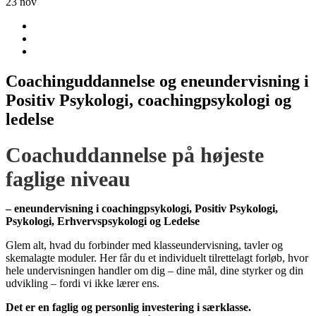
23
nov
Coachinguddannelse og eneundervisning i
Positiv Psykologi, coachingpsykologi og
ledelse
Coachuddannelse
på
højeste
faglige
niveau
–
eneundervisning
i
coachingpsykologi, P
ositiv P
sykologi,
Psykologi, Erhvervspsykologi
og L
edelse
Glem
alt,
hvad
du
forbinder
med
klasseundervisning,
tavler
og
skemalagte
moduler.
Her
får
du
et
individuelt
tilrettelagt
forløb,
hvor
hele
undervisningen
handler
om
dig –
dine
mål,
dine
styrker
og
din
udvikling – fordi vi ikke lærer ens.
Det
er
en
faglig
og
personlig
investering
i
særklasse.