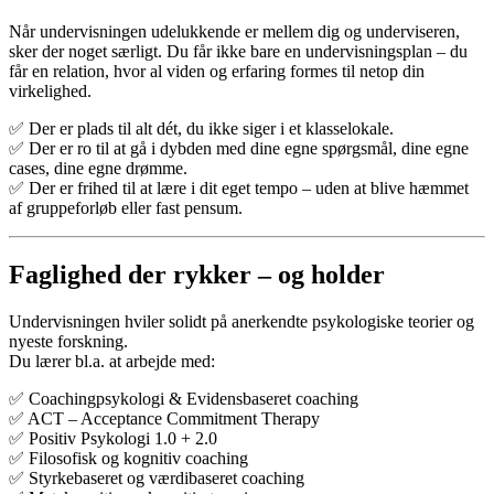
Når
undervisningen
udelukkende
er
mellem
dig
og
underviseren,
sker
der
noget
særligt.
Du
får
ikke
bare
en
undervisningsplan –
du
får
en
relation,
hvor
al
viden
og
erfaring
formes
til
netop
din
virkelighed.
✅ Der
er
plads
til
alt
dét,
du
ikke
siger
i
et
klasselokale.
✅ Der
er
ro
til
at
gå
i
dybden
med
dine
egne
spørgsmål,
dine
egne
cases,
dine
egne
drømme.
✅ Der
er
frihed
til
at
lære
i
dit
eget
tempo –
uden
at
blive
hæmmet
af
gruppeforløb
eller
fast
pensum.
Faglighed
der
rykker –
og
holder
Undervisningen
hviler
solidt
på
anerkendte
psykologiske
teorier
og
nyeste
forskning.
Du
lærer
bl.
a.
at
arbejde
med:
✅ Coachingpsykologi &
Evidensbaseret
coaching
✅ ACT –
Acceptance
Commitment
Therapy
✅
Positiv
Psykologi 1.0 + 2.0
✅
Filosofisk
og
kognitiv
coaching
✅
Styrkebaseret
og
værdibaseret
coaching