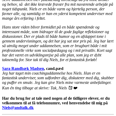
og behov, så det ikke krævede fravær fra mit nuværende arbejde på
noget tidspunkt. Niels er en både varm og hjertelig person, der
favner alle, og samtidig er han en yderst kompetent underviser med
mange års erfaring i feltet.
Hans store viden bliver formidlet på en både spændende og
interessant måde, som bidrager til de gode faglige refleksioner og
diskussioner. Der er plads til både humor og en afslappet tone i
gennem undervisningen, og det har jeg sat stor pris på. Jeg har lært
så utrolig meget under uddannelsen, som er brugbart både i mit
professionelle virke som socialpædagog og i mit privatliv. Kort sagt
har det været en udviklingsrejse på alle plan, som jeg er dybt
taknemlig for. Stor tak til dig Niels, for et fantastisk forløb!
Sara Randbæk Madsen
, cand.pæd
Jeg har taget min coachinguddannelse hos Niels. Han er en
fantastisk underviser, som udfordrer dig, diskuterer med dig, skubber
og puffer en smule. Jeg kan give Niels mine varmeste anbefalinger.
Kun én ting tilbage at skrive: Tak, Niels 🥰 ❤️
Har du brug for at tale med nogen af de tidligere elever, er du
velkommen til at få telefonnumre, ved henvendelse til mig på
Niels@andtalk.dk