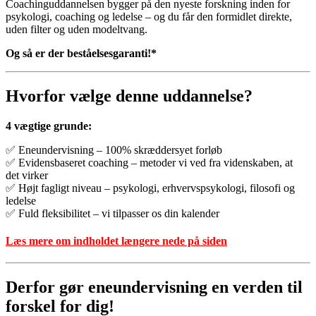
Coachinguddannelsen
bygger
på
den
nyeste
forskning
inden
for
psykologi,
coaching
og
ledelse –
og
du
får
den
formidlet
direkte,
uden
filter
og
uden
modeltvang.
Og så er der beståelsesgaranti!*
Hvorfor
vælge
denne
uddannelse?
4
vægtige
grunde:
✅
Eneundervisning –
100%
skræddersyet
forløb
✅
Evidensbaseret
coaching –
metoder vi ved fra videnskaben, at
det
virker
✅
Højt
fagligt
niveau –
psykologi, erhvervspsykologi,
filosofi
og
ledelse
✅
Fuld
fleksibilitet –
vi
tilpasser
os
din
kalender
Læs mere om indholdet længere nede på siden
Derfor
gør
eneundervisning
en
verden
til
forskel for dig!