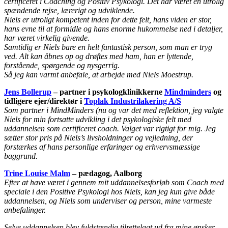
certificeret i Coaching og Positiv Psykologi. Det har været en utrolig
spændende rejse, lærerigt og udviklende.
Niels er utroligt kompetent inden for dette felt, hans viden er stor,
hans evne til at formidle og hans enorme hukommelse ned i detaljer,
har været virkelig givende.
Samtidig er Niels bare en helt fantastisk person, som man er tryg
ved. Alt kan åbnes op og drøftes med ham, han er lyttende,
forstående, spørgende og nysgerrig.
Så jeg kan varmt anbefale, at arbejde med Niels Moestrup.
Jens Bollerup
– partner i psykologklinikkerne
Mindminders
og
tidligere ejer/direktør i
Toplak Industrilakering A/S
Som partner i MindMinders (nu og var det med reflektion, jeg valgte
Niels for min fortsatte udvikling i det psykologiske felt med
uddannelsen som certificeret coach. Valget var rigtigt for mig. Jeg
sætter stor pris på Niels’s livsholdninger og vejledning, der
forstærkes af hans personlige erfaringer og erhvervsmæssige
baggrund.
Trine Louise Malm
– pædagog,
Aalborg
Efter at have været i gennem mit uddannelsesforløb som Coach med
speciale i den Positive Psykologi hos Niels, kan jeg kun give både
uddannelsen, og Niels som underviser og person, mine varmeste
anbefalinger.
Selve uddannelsen blev fuldstændig tilrettelagt ud fra mine ønsker