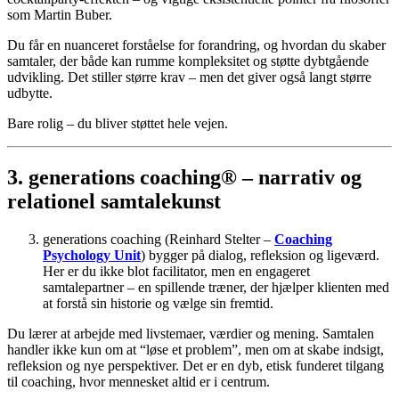
som
Martin
Buber.
Du
får
en
nuanceret
forståelse
for
forandring,
og
hvordan
du
skaber
samtaler,
der
både
kan
rumme
kompleksitet
og
støtte
dybtgående
udvikling.
Det
stiller
større
krav –
men
det
giver
også
langt
større
udbytte.
Bare
rolig –
du
bliver
støttet
hele
vejen.
3.
generations
coaching® –
narrativ
og
relationel
samtalekunst
generations
coaching (
Reinhard
Stelter –
Coaching
Psychology Unit
)
bygger
på
dialog,
refleksion
og
ligeværd.
Her
er
du
ikke
blot
facilitator,
men
en
engageret
samtalepartner –
en
spillende
træner,
der
hjælper
klienten
med
at
forstå
sin
historie
og
vælge
sin
fremtid.
Du
lærer
at
arbejde
med
livstemaer,
værdier
og
mening.
Samtalen
handler
ikke
kun
om
at “
løse
et
problem”,
men
om
at
skabe
indsigt,
refleksion
og
nye
perspektiver.
Det
er
en
dyb,
etisk
funderet
tilgang
til
coaching,
hvor
mennesket
altid
er
i
centrum.