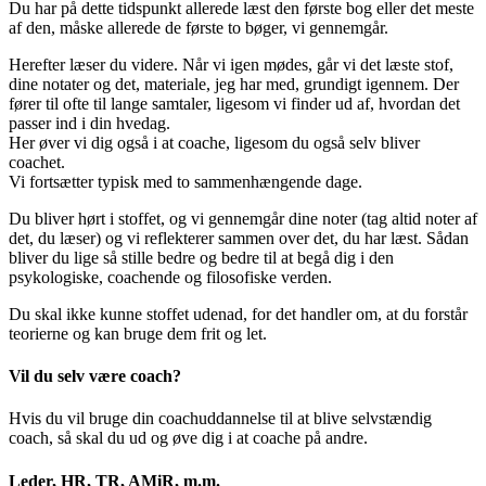
Du har på dette tidspunkt allerede læst den første bog eller det meste
af den, måske allerede de første to bøger, vi gennemgår.
Herefter læser du videre. Når vi igen mødes, går vi det læste stof,
dine notater og det, materiale, jeg har med, grundigt igennem. Der
fører til ofte til lange samtaler, ligesom vi finder ud af, hvordan det
passer ind i din hvedag.
Her øver vi dig også i at coache, ligesom du også selv bliver
coachet.
Vi fortsætter typisk med to sammenhængende dage.
Du bliver hørt i stoffet, og vi gennemgår dine noter (tag altid noter af
det, du læser) og vi reflekterer sammen over det, du har læst. Sådan
bliver du lige så stille bedre og bedre til at begå dig i den
psykologiske, coachende og filosofiske verden.
Du skal ikke kunne stoffet udenad, for det handler om, at du forstår
teorierne og kan bruge dem frit og let.
Vil du selv være coach?
Hvis du vil bruge din coachuddannelse til at blive selvstændig
coach, så skal du ud og øve dig i at coache på andre.
Leder, HR, TR, AMiR, m.m.