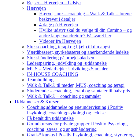
Rejser – Hærvejen – Udstyr
Hærvejen
Hærvejsture – coaching – Walk & Talk – turene
beskrevet i detaljer
4 dage på Hærvejen
Hvilke udstyr skal du vælge til din Camino – og
andre lange vandreture? Få svaret her
Videoer fra Hærvejen
Stresscoaching, terapi og hjælp til din angst
Værdibaseret, styrkebaseret og anerkendende ledelse
Stresshåndtering på arbejdspladsen
Ledersparring, -udvikling og -uddannelse
MUS – Medarbejder Udviklings Samtaler
IN-HOUSE COACHING
Teambuilding
Walk & Talk® til møder, MUS, coaching og terapi
Studerende – coaching, terapi og samtaler til halv pris
Walk & Talk® – coaching og samtaler
Uddannelser & Kurser
Coachinguddannelse og eneundervisning i Positiv
Psykologi, coachingpsykologi og ledelse
Få betalt din uddannelse
Grundkursus for private grupper i Positiv Psykologi,
coaching, stress- og angsthåndtering
Gratis* kursus i Positiv Psykologi, coaching, styrker og