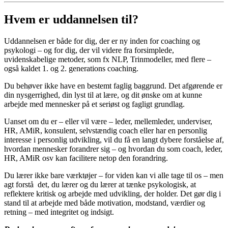
Hvem
er
uddannelsen
til?
Uddannelsen
er
både
for
dig,
der
er
ny
inden
for
coaching
og
psykologi –
og
for
dig,
der
vil
videre
fra
forsimplede,
uvidenskabelige
metoder,
som fx
NLP, Trinmodeller, med flere
–
også kaldet 1. og 2. generations coaching.
Du
behøver
ikke
have
en
bestemt
faglig
baggrund.
Det
afgørende
er
din
nysgerrighed,
din
lyst
til
at
lære,
og
dit
ønske
om
at
kunne
arbejde
med
mennesker
på
et
seriøst
og
fagligt
grundlag.
Uanset
om
du
er – eller vil være –
leder, mellemleder,
underviser,
HR, AMiR,
konsulent, selvstændig coach
eller
har
en
personlig
interesse
i personlig
udvikling,
vil
du
få
en
langt
dybere
forståelse
af,
hvordan
mennesker
forandrer
sig –
og
hvordan
du
som
coach,
leder,
HR, AMiR osv
kan
facilitere
netop
den
forandring.
Du
lærer
ikke
bare
værktøjer – for viden kan vi alle tage til os – men
agt forstå det,
du
lærer og du lærer
at
tænke
psykologisk, at
reflektere
kritisk
og
arbejde
med
udvikling,
der
holder.
Det
gør
dig
i
stand
til
at
arbejde
med
både
motivation,
modstand,
værdier
og
retning –
med
integritet
og
indsigt.