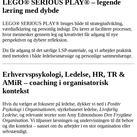
LEGO®
SERIOUS
PLAY® –
legende
læring
med
dybde
LEGO®
SERIOUS
PLAY®
bruges
både
til
strategiudvikling,
værdiafklaring
og
personlig
indsigt.
Du
lærer
at
facilitere
processer,
hvor
mennesker
gennem
leg
og
kreativitet
får
adgang
til
nye
perspektiver
og
dybere
refleksion.
Du
får
adgang
til
det
særlige
LSP-
materiale,
og
vi
arbejder
praktisk
med
metoden
i
både
ledelsesmæssige
og
personlige
sammenhænge.
Erhvervspsykologi, Ledelse,
HR,
TR &
AMiR –
coaching
i
organisatorisk
kontekst
Hvis
du
vælger
at
fokusere
på
ledelse,
dykker
vi
ned
i
Positiv
Psykologi
i
Organisationen
,
styrkebaseret
ledelse,
Livsfarlig
Ledelse
,
og
relevante
teorier
som
Amy
Edmondsons
Den
Frygtløse
Organisation
.
Vi
tilpasser
læsningen
og
undervisningen
til
dit
behov
og
din
kontekst –
uanset
om
du
arbejder
i
en
stor
organisation
eller
selvstændigt.