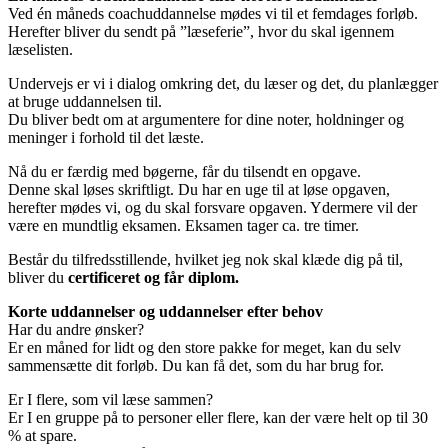
Ved én måneds coachuddannelse mødes vi til et femdages forløb.
Herefter bliver du sendt på ”læseferie”, hvor du skal igennem
læselisten.
Undervejs er vi i dialog omkring det, du læser og det, du planlægger
at bruge uddannelsen til.
Du bliver bedt om at argumentere for dine noter, holdninger og
meninger i forhold til det læste.
Nå du er færdig med bøgerne, får du tilsendt en opgave.
Denne skal løses skriftligt. Du har en uge til at løse opgaven,
herefter mødes vi, og du skal forsvare opgaven. Ydermere vil der
være en mundtlig eksamen. Eksamen tager ca. tre timer.
Består du tilfredsstillende, hvilket jeg nok skal klæde dig på til,
bliver du
certificeret og får diplom.
Korte uddannelser og uddannelser efter behov
Har du andre ønsker?
Er en måned for lidt og den store pakke for meget, kan du selv
sammensætte dit forløb. Du kan få det, som du har brug for.
Er I flere, som vil læse sammen?
Er I en gruppe på to personer eller flere, kan der være helt op til 30
% at spare.