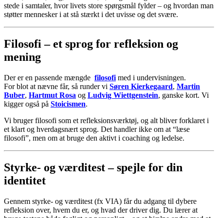
stede
i
samtaler,
hvor
livets
store
spørgsmål
fylder –
og
hvordan
man
støtter
mennesker
i
at
stå
stærkt
i
det
uvisse
og
det
svære.
Filosofi –
et
sprog
for
refleksion
og
mening
Der er en passende mængde
filosofi
med i undervisningen.
For blot at nævne får, så runder vi
Søren Kierkegaard
,
Martin
Buber
,
Hartmut Rosa
og
Ludvig Wiettgenstein
, ganske kort. Vi
kigger også på
Stoicismen
.
Vi
bruger
filosofi
som
et
refleksionsværktøj,
og
alt
bliver
forklaret
i
et
klart
og
hverdagsnært
sprog.
Det
handler
ikke
om
at “
læse
filosofi”,
men
om
at
bruge
den
aktivt
i
coaching
og
ledelse.
Styrke-
og
værditest –
spejle
for
din
identitet
Gennem
styrke-
og
værditest (
fx
VIA)
får
du
adgang
til
dybere
refleksion
over,
hvem
du
er,
og
hvad
der
driver
dig.
Du
lærer
at