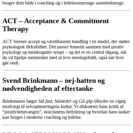
bruger
dem
både
i
coaching
og
i
ledelsesmæssige
sammenhænge.
ACT –
Acceptance &
Commitment
Therapy
ACT
forener
accept
og
værdibaseret
handling
i
en
model,
der
støtter
psykologisk
fleksibilitet.
Det
passer
fornemt
sammen
med
positiv
psykologi
og
metakognitiv
terapi –
og
det
er
en
central
tilgang,
når
du
vil
hjælpe
mennesker
med
at
leve
meningsfuldt,
også
når
livet
gør
ondt.
Svend
Brinkmann –
nej-
hatten
og
nødvendigheden
af
eftertanke
Brinkmanns
bøger
Stå
fast
,
Ståsteder
og
Gå
glip
tilbyder
en
vigtig
modvægt
til
selvoptimeringens
kultur.
Vi
diskuterer
hans
kritik
af
“
positivitetstvangen”,
stoicismens
betydning
og
hvordan
hans
tanker
kan
bruges
i
moderne
coaching
og
ledelse.