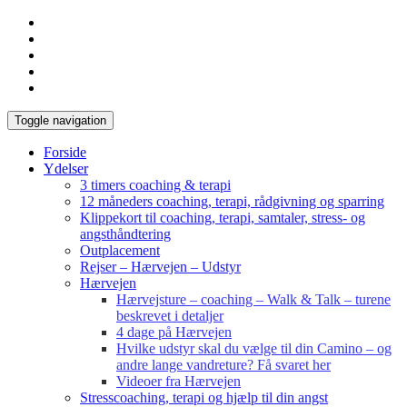
Toggle navigation
Forside
Ydelser
3 timers coaching & terapi
12 måneders coaching, terapi, rådgivning og sparring
Klippekort til coaching, terapi, samtaler, stress- og
angsthåndtering
Outplacement
Rejser – Hærvejen – Udstyr
Hærvejen
Hærvejsture – coaching – Walk & Talk – turene
beskrevet i detaljer
4 dage på Hærvejen
Hvilke udstyr skal du vælge til din Camino – og
andre lange vandreture? Få svaret her
Videoer fra Hærvejen
Stresscoaching, terapi og hjælp til din angst