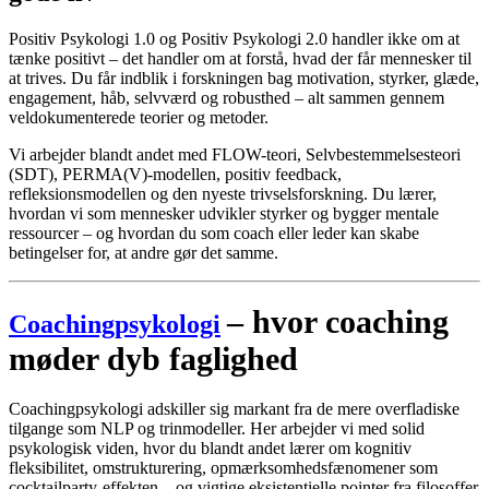
Positiv
Psykologi 1.0 og Positiv Psykologi 2.0
handler
ikke
om
at
tænke
positivt –
det
handler
om
at
forstå,
hvad
der
får
mennesker
til
at
trives.
Du
får
indblik
i
forskningen
bag
motivation,
styrker,
glæde,
engagement,
håb,
selvværd
og
robusthed –
alt
sammen
gennem
veldokumenterede
teorier
og
metoder.
Vi
arbejder
blandt
andet
med
FLOW-
teori,
Selvbestemmelsesteori
(
SDT),
PERMA(
V)-
modellen,
positiv
feedback,
refleksionsmodellen
og
den
nyeste
trivselsforskning.
Du
lærer,
hvordan
vi
som
mennesker
udvikler
styrker
og
bygger
mentale
ressourcer –
og
hvordan
du
som
coach
eller
leder
kan
skabe
betingelser
for,
at
andre
gør
det
samme.
–
hvor
coaching
Coachingpsykologi
møder
dyb
faglighed
Coachingpsykologi
adskiller
sig
markant
fra
de
mere
overfladiske
tilgange
som
NLP
og
trinmodeller.
Her
arbejder
vi
med
solid
psykologisk
viden,
hvor
du
blandt
andet
lærer
om
kognitiv
fleksibilitet,
omstrukturering,
opmærksomhedsfænomener
som
cocktailparty-
effekten –
og
vigtige
eksistentielle
pointer
fra
filosoffer