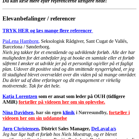
Du kan læse mere efter referencerne længere nede!
Elevanbefalinger / referencer
TRYK HER og læs mange flere referencer
PiaLena Hamborg,
Seksologisk Rådgiver, Sant Cugat de Vallés,
Barcelona / Sønderborg.
Niels jeg takker for et enestående og udviklende forløb. Alle der har
muligheden for det anbefaler jeg at booke en samtale eller et forløb
såfremt I ønsker at udvikle jer på et personligt og/eller på et fagligt
plan. Udover dit positive sind og din smittende nysgerrighed, er jeg
til stadighed blevet overvældet over din viden på så mange områder.
Du deler ud af dine erfaringer og dit engagement er virkelig
motiverende. Tak for det hele.
Katja Lorentzen
som er ansat som leder på OUH (tidligere
AMiR)
fortæller på videoen her om sin oplevelse.
Nina Davidsen
, har sin egen
klinik
i Nørresundby,
fortæller i
videoen her om sin uddannelse
Jørn Christensen
, District Sales Manager,
DeLaval a/s
Jeg har lige haft et forløb hos Niels Moestrup, og er blevet