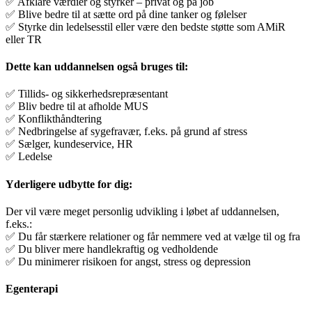
✅ Afklare værdier og styrker – privat og på job
✅ Blive bedre til at sætte ord på dine tanker og følelser
✅ Styrke din ledelsesstil eller være den bedste støtte som AMiR
eller TR
Dette kan uddannelsen også bruges til:
✅ Tillids- og sikkerhedsrepræsentant
✅ Bliv bedre til at afholde MUS
✅ Konflikthåndtering
✅ Nedbringelse af sygefravær, f.eks. på grund af stress
✅ Sælger, kundeservice, HR
✅ Ledelse
Yderligere udbytte for dig:
Der vil være meget personlig udvikling i løbet af uddannelsen,
f.eks.:
✅ Du får stærkere relationer og får nemmere ved at vælge til og fra
✅ Du bliver mere handlekraftig og vedholdende
✅ Du minimerer risikoen for angst, stress og depression
Egenterapi