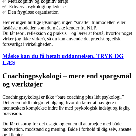
✅
Metakognitiv og kognitiv
terapi
✅
E
rhvervspsykologi og ledelse
✅
Den
frygtløse
organisation
Her
er
ingen
hurtige
løsninger,
ingen “
smarte” trin
modeller eller
fastlåste modeller, som du måske kender fra NLP.
Du
får
teori,
refleksion
og
praksis –
og
lærer
at
forstå,
hvorfor
noget
virker (og
ikke
virker),
så
du
kan
anvende
det
præcist
og
etisk
forsvarligt
i
virkeligheden.
Måske kan du få betalt uddannelsen. TRYK OG
LÆS
Coachingpsykologi –
mere
end
spørgsmål
og
værktøjer
Coachingpsykologi er ikke “bare coaching plus lidt psykologi.”
Det er en fuldt integreret tilgang, hvor du lærer at navigere i
menneskers komplekse indre liv med psykologisk indsigt og faglig
præcision.
Du får et sprog for det usagte og evnen til at arbejde med både
motivation, modstand og mening. Både i forhold til dig selv, ansatte
og klienter.