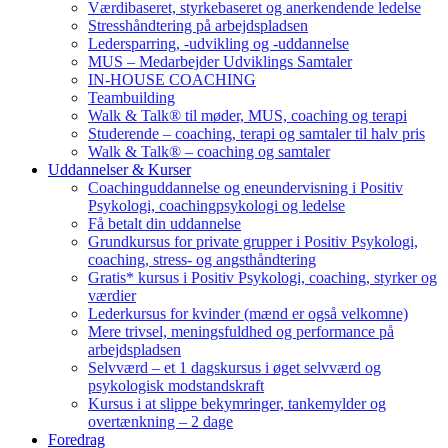
Værdibaseret, styrkebaseret og anerkendende ledelse
Stresshåndtering på arbejdspladsen
Ledersparring, -udvikling og -uddannelse
MUS – Medarbejder Udviklings Samtaler
IN-HOUSE COACHING
Teambuilding
Walk & Talk® til møder, MUS, coaching og terapi
Studerende – coaching, terapi og samtaler til halv pris
Walk & Talk® – coaching og samtaler
Uddannelser & Kurser
Coachinguddannelse og eneundervisning i Positiv
Psykologi, coachingpsykologi og ledelse
Få betalt din uddannelse
Grundkursus for private grupper i Positiv Psykologi,
coaching, stress- og angsthåndtering
Gratis* kursus i Positiv Psykologi, coaching, styrker og
værdier
Lederkursus for kvinder (mænd er også velkomne)
Mere trivsel, meningsfuldhed og performance på
arbejdspladsen
Selvværd – et 1 dagskursus i øget selvværd og
psykologisk modstandskraft
Kursus i at slippe bekymringer, tankemylder og
overtænkning – 2 dage
Foredrag