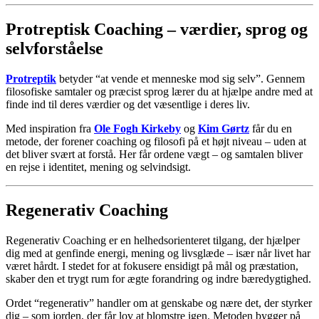
Protreptisk
Coaching –
værdier,
sprog
og
selvforståelse
Protreptik
betyder “
at
vende
et
menneske
mod
sig
selv”.
Gennem
filosofiske
samtaler
og
præcist
sprog
lærer
du
at
hjælpe
andre
med
at
finde
ind
til
deres
værdier
og
det
væsentlige
i
deres
liv.
Med
inspiration
fra
Ole Fogh Kirkeby
og
Kim Gørtz
får
du
en
metode,
der
forener
coaching
og
filosofi
på
et
højt
niveau –
uden
at
det
bliver
svært
at
forstå.
Her
får
ordene
vægt –
og
samtalen
bliver
en
rejse
i
identitet,
mening
og
selvindsigt.
Regenerativ Coaching
Regenerativ Coaching er en helhedsorienteret tilgang, der hjælper
dig med at genfinde energi, mening og livsglæde – især når livet har
været hårdt. I stedet for at fokusere ensidigt på mål og præstation,
skaber den et trygt rum for ægte forandring og indre bæredygtighed.
Ordet “regenerativ” handler om at genskabe og nære det, der styrker
dig – som jorden, der får lov at blomstre igen. Metoden bygger på