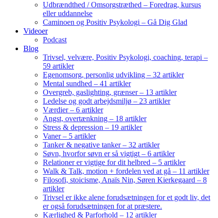
Udbrændthed / Omsorgstræthed – Foredrag, kursus
eller uddannelse
Caminoen og Positiv Psykologi – Gå Dig Glad
Videoer
Podcast
Blog
Trivsel, velvære, Positiv Psykologi, coaching, terapi –
59 artikler
Egenomsorg, personlig udvikling – 32 artikler
Mental sundhed – 41 artikler
Overgreb, gaslighting, grænser – 13 artikler
Ledelse og godt arbejdsmiljø – 23 artikler
Værdier – 6 artikler
Angst, overtænkning – 18 artikler
Stress & depression – 19 artikler
Vaner – 5 artikler
Tanker & negative tanker – 32 artikler
Søvn, hvorfor søvn er så vigtigt – 6 artikler
Relationer er vigtige for dit helbred – 5 artikler
Walk & Talk, motion + fordelen ved at gå – 11 artikler
Filosofi, stoicisme, Anaïs Nin, Søren Kierkegaard – 8
artikler
Trivsel er ikke alene forudsætningen for et godt liv, det
er også forudsætningen for at præstere.
Kærlighed & Parforhold – 12 artikler