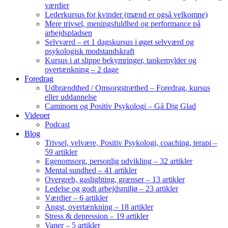
værdier
Lederkursus for kvinder (mænd er også velkomne)
Mere trivsel, meningsfuldhed og performance på
arbejdspladsen
Selvværd – et 1 dagskursus i øget selvværd og
psykologisk modstandskraft
Kursus i at slippe bekymringer, tankemylder og
overtænkning – 2 dage
Foredrag
Udbrændthed / Omsorgstræthed – Foredrag, kursus
eller uddannelse
Caminoen og Positiv Psykologi – Gå Dig Glad
Videoer
Podcast
Blog
Trivsel, velvære, Positiv Psykologi, coaching, terapi –
59 artikler
Egenomsorg, personlig udvikling – 32 artikler
Mental sundhed – 41 artikler
Overgreb, gaslighting, grænser – 13 artikler
Ledelse og godt arbejdsmiljø – 23 artikler
Værdier – 6 artikler
Angst, overtænkning – 18 artikler
Stress & depression – 19 artikler
Vaner – 5 artikler