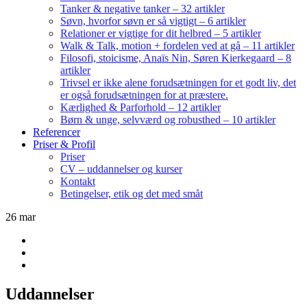
Tanker & negative tanker – 32 artikler
Søvn, hvorfor søvn er så vigtigt – 6 artikler
Relationer er vigtige for dit helbred – 5 artikler
Walk & Talk, motion + fordelen ved at gå – 11 artikler
Filosofi, stoicisme, Anaïs Nin, Søren Kierkegaard – 8
artikler
Trivsel er ikke alene forudsætningen for et godt liv, det
er også forudsætningen for at præstere.
Kærlighed & Parforhold – 12 artikler
Børn & unge, selvværd og robusthed – 10 artikler
Referencer
Priser & Profil
Priser
CV – uddannelser og kurser
Kontakt
Betingelser, etik og det med småt
26
mar
Uddannelser