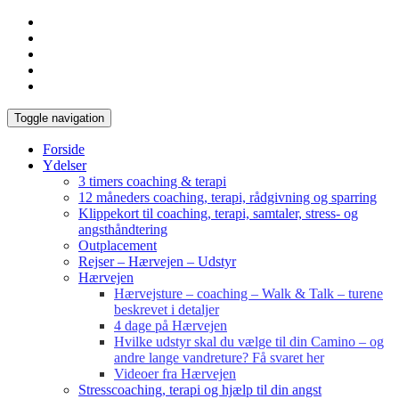
Toggle navigation
Forside
Ydelser
3 timers coaching & terapi
12 måneders coaching, terapi, rådgivning og sparring
Klippekort til coaching, terapi, samtaler, stress- og
angsthåndtering
Outplacement
Rejser – Hærvejen – Udstyr
Hærvejen
Hærvejsture – coaching – Walk & Talk – turene
beskrevet i detaljer
4 dage på Hærvejen
Hvilke udstyr skal du vælge til din Camino – og
andre lange vandreture? Få svaret her
Videoer fra Hærvejen
Stresscoaching, terapi og hjælp til din angst