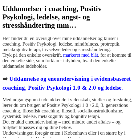
Uddannelser i coaching, Positiv
Psykologi, ledelse, angst- og
stresshåndtering mm…
Her finder du en oversigt over mine uddannelser og kurser i
coaching, Positiv Psykologi, ledelse, mindfulness, protreptik,
metakognitiv terapi, trivselsvejleder og stresshåndtering.
Tryk på den enkelte overskrift,
markeret med blåt
, for at komme til
den enkelte side, som forklarer i dybden, hvad den enkelte
uddannelse indeholder.
➡️
Uddannelse og eneundervisning i evidensbaseret
coaching, Positiv Psykologi 1.0 & 2.0 og ledelse.
Med udgangspunkt udelukkende i videnskab, studier og forskning,
lærer du om brugen af Positiv Psykologi 1.0 +2.0, 3. generations
coaching, filosofisk coaching, filosofi, socialkonstruktionisme,
systemisk ledelse, metakognitiv og kognitiv terapi.
Det er altid eneundervisning – med mindre andet aftales – og
forløbet tilpasses dig og dine behov.
Undervisningen foregår enten i København eller i en større by i