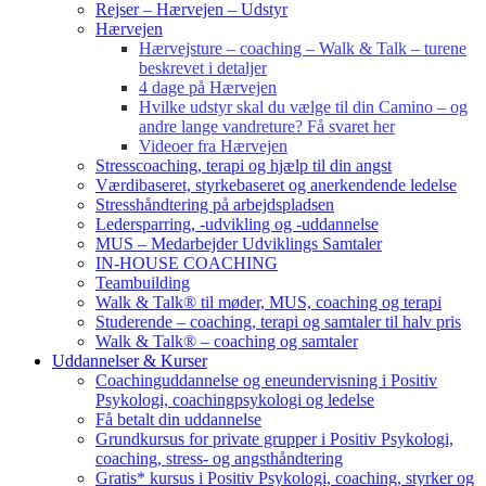
Rejser – Hærvejen – Udstyr
Hærvejen
Hærvejsture – coaching – Walk & Talk – turene
beskrevet i detaljer
4 dage på Hærvejen
Hvilke udstyr skal du vælge til din Camino – og
andre lange vandreture? Få svaret her
Videoer fra Hærvejen
Stresscoaching, terapi og hjælp til din angst
Værdibaseret, styrkebaseret og anerkendende ledelse
Stresshåndtering på arbejdspladsen
Ledersparring, -udvikling og -uddannelse
MUS – Medarbejder Udviklings Samtaler
IN-HOUSE COACHING
Teambuilding
Walk & Talk® til møder, MUS, coaching og terapi
Studerende – coaching, terapi og samtaler til halv pris
Walk & Talk® – coaching og samtaler
Uddannelser & Kurser
Coachinguddannelse og eneundervisning i Positiv
Psykologi, coachingpsykologi og ledelse
Få betalt din uddannelse
Grundkursus for private grupper i Positiv Psykologi,
coaching, stress- og angsthåndtering
Gratis* kursus i Positiv Psykologi, coaching, styrker og