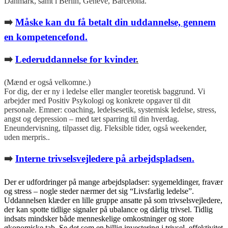
Danmark, samt i Berlin, Geneve, Barcelona.
➡️
Måske kan du få betalt din uddannelse, gennem
en kompetencefond.
➡️
Lederuddannelse for kvinder
.
(Mænd er også velkomne.)
For dig, der er ny i ledelse eller mangler teoretisk baggrund. Vi
arbejder med Positiv Psykologi og konkrete opgaver til dit
personale. Emner: coaching, ledelsesetik, systemisk ledelse, stress,
angst og depression – med tæt sparring til din hverdag.
Eneundervisning, tilpasset dig. Fleksible tider, også weekender,
uden merpris..
➡️
Interne trivselsvejledere på arbejdspladsen.
Der er udfordringer på mange arbejdspladser: sygemeldinger, fravær
og stress – nogle steder nærmer det sig “Livsfarlig ledelse”.
Uddannelsen klæder en lille gruppe ansatte på som trivselsvejledere,
der kan spotte tidlige signaler på ubalance og dårlig trivsel. Tidlig
indsats mindsker både menneskelige omkostninger og store
økonomiske tab. Se det som en billig investering i trivsel, effektivitet