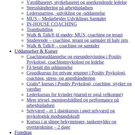
Værdibaseret, styrkebaseret og anerkendende ledelse
Stresshåndtering på arbejdspladsen
Ledersparring, -udvikling og -uddannelse
MUS – Medarbejder Udviklings Samtaler
IN-HOUSE COACHING
Teambuilding
Walk & Talk® til møder, MUS, coaching og terapi
Studerende – coaching, terapi og samtaler til halv pris
Walk & Talk® – coaching og samtaler
Uddannelser & Kurser
Coachinguddannelse og eneundervisning i Positiv
Psykologi, coachingpsykologi og ledelse
Få betalt din uddannelse
Grundkursus for private grupper i Positiv Psykologi,
coaching, stress- og angsthåndtering
Gratis* kursus i Positiv Psykologi, coaching, styrker og
værdier
Lederkursus for kvinder (mænd er også velkomne)
Mere trivsel, meningsfuldhed og performance på
arbejdspladsen
Selvværd – et 1 dagskursus i øget selvværd og
psykologisk modstandskraft
Kursus i at slippe bekymringer, tankemylder og
overtænkning – 2 dage
Foredrag