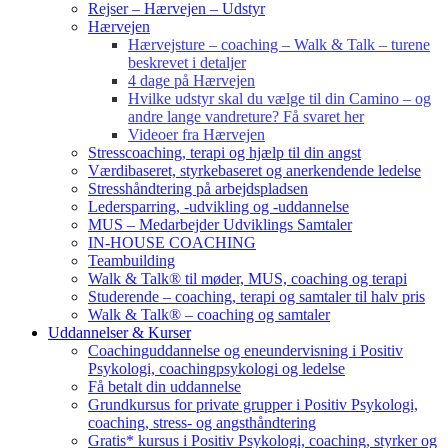
Rejser – Hærvejen – Udstyr
Hærvejen
Hærvejsture – coaching – Walk & Talk – turene
beskrevet i detaljer
4 dage på Hærvejen
Hvilke udstyr skal du vælge til din Camino – og
andre lange vandreture? Få svaret her
Videoer fra Hærvejen
Stresscoaching, terapi og hjælp til din angst
Værdibaseret, styrkebaseret og anerkendende ledelse
Stresshåndtering på arbejdspladsen
Ledersparring, -udvikling og -uddannelse
MUS – Medarbejder Udviklings Samtaler
IN-HOUSE COACHING
Teambuilding
Walk & Talk® til møder, MUS, coaching og terapi
Studerende – coaching, terapi og samtaler til halv pris
Walk & Talk® – coaching og samtaler
Uddannelser & Kurser
Coachinguddannelse og eneundervisning i Positiv
Psykologi, coachingpsykologi og ledelse
Få betalt din uddannelse
Grundkursus for private grupper i Positiv Psykologi,
coaching, stress- og angsthåndtering
Gratis* kursus i Positiv Psykologi, coaching, styrker og