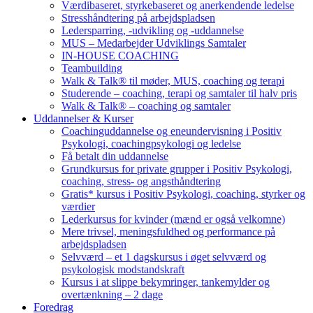
Værdibaseret, styrkebaseret og anerkendende ledelse
Stresshåndtering på arbejdspladsen
Ledersparring, -udvikling og -uddannelse
MUS – Medarbejder Udviklings Samtaler
IN-HOUSE COACHING
Teambuilding
Walk & Talk® til møder, MUS, coaching og terapi
Studerende – coaching, terapi og samtaler til halv pris
Walk & Talk® – coaching og samtaler
Uddannelser & Kurser
Coachinguddannelse og eneundervisning i Positiv
Psykologi, coachingpsykologi og ledelse
Få betalt din uddannelse
Grundkursus for private grupper i Positiv Psykologi,
coaching, stress- og angsthåndtering
Gratis* kursus i Positiv Psykologi, coaching, styrker og
værdier
Lederkursus for kvinder (mænd er også velkomne)
Mere trivsel, meningsfuldhed og performance på
arbejdspladsen
Selvværd – et 1 dagskursus i øget selvværd og
psykologisk modstandskraft
Kursus i at slippe bekymringer, tankemylder og
overtænkning – 2 dage
Foredrag