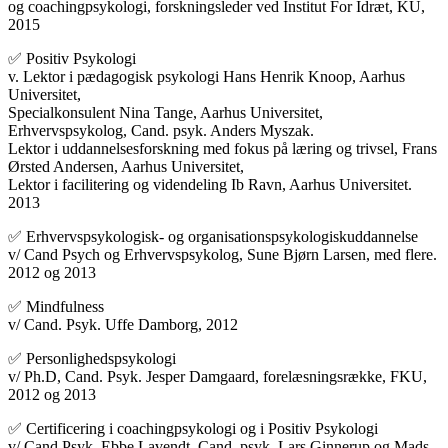
og coachingpsykologi, forskningsleder ved Institut For Idræt, KU,
2015
✅ Positiv Psykologi
v. Lektor i pædagogisk psykologi Hans Henrik Knoop, Aarhus
Universitet,
Specialkonsulent Nina Tange, Aarhus Universitet,
Erhvervspsykolog, Cand. psyk. Anders Myszak.
Lektor i uddannelsesforskning med fokus på læring og trivsel, Frans
Ørsted Andersen, Aarhus Universitet,
Lektor i facilitering og videndeling Ib Ravn, Aarhus Universitet.
2013
✅ Erhvervspsykologisk- og organisationspsykologiskuddannelse
v/ Cand Psych og Erhvervspsykolog, Sune Bjørn Larsen, med flere.
2012 og 2013
✅ Mindfulness
v/ Cand. Psyk. Uffe Damborg, 2012
✅ Personlighedspsykologi
v/ Ph.D, Cand. Psyk. Jesper Damgaard, forelæsningsrække, FKU,
2012 og 2013
✅ Certificering i coachingpsykologi og i Positiv Psykologi
v/ Cand Psyk. Ebbe Lavendt, Cand. psyk. Lars Ginnerup og Mads