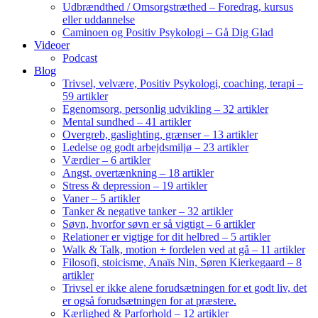
Udbrændthed / Omsorgstræthed – Foredrag, kursus
eller uddannelse
Caminoen og Positiv Psykologi – Gå Dig Glad
Videoer
Podcast
Blog
Trivsel, velvære, Positiv Psykologi, coaching, terapi –
59 artikler
Egenomsorg, personlig udvikling – 32 artikler
Mental sundhed – 41 artikler
Overgreb, gaslighting, grænser – 13 artikler
Ledelse og godt arbejdsmiljø – 23 artikler
Værdier – 6 artikler
Angst, overtænkning – 18 artikler
Stress & depression – 19 artikler
Vaner – 5 artikler
Tanker & negative tanker – 32 artikler
Søvn, hvorfor søvn er så vigtigt – 6 artikler
Relationer er vigtige for dit helbred – 5 artikler
Walk & Talk, motion + fordelen ved at gå – 11 artikler
Filosofi, stoicisme, Anaïs Nin, Søren Kierkegaard – 8
artikler
Trivsel er ikke alene forudsætningen for et godt liv, det
er også forudsætningen for at præstere.
Kærlighed & Parforhold – 12 artikler