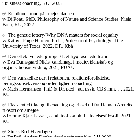
i business coaching, KU, 2023
✅ Relationelt mod på arbejdspladsen
v/ Di Ponti, PhD, Philosophy of Nature and Science Studies, Niels
Bohr, KU, 2022
✅ The genetic lottery/ Why DNA matters for social equality
v/ Kathyn Paige Harden, Ph.D.,Professor of Psychology at the
University of Texas, 2022, DR, Kbh
✅ Den effektive ledergruppe / Det frygtløse lederteam
v/ Eva Damsgaard Niels, cand.mag. i medievidenskab og
organisationsudvikling, 2021, FUAU
✅ Den vanskelige part i relationen, relationsforpligtelse,
læringskonsekvens og ordentlighed i coaching
v/ Mads Hermansen, PhD & Dr. pæd., aut psyk, CBS mm…., 2021,
KU
✅ Eksistentiel tilgang til coaching og trivsel ud fra Hannah Arendts
filosofi om arbejde
v/Tommy Kjær Lassen, cand. teol. og ph.d. i ledelsesfilosofi, 2021,
KU
✅ Stoisk Ro i Hverdagen