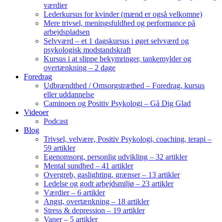
værdier
Lederkursus for kvinder (mænd er også velkomne)
Mere trivsel, meningsfuldhed og performance på
arbejdspladsen
Selvværd – et 1 dagskursus i øget selvværd og
psykologisk modstandskraft
Kursus i at slippe bekymringer, tankemylder og
overtænkning – 2 dage
Foredrag
Udbrændthed / Omsorgstræthed – Foredrag, kursus
eller uddannelse
Caminoen og Positiv Psykologi – Gå Dig Glad
Videoer
Podcast
Blog
Trivsel, velvære, Positiv Psykologi, coaching, terapi –
59 artikler
Egenomsorg, personlig udvikling – 32 artikler
Mental sundhed – 41 artikler
Overgreb, gaslighting, grænser – 13 artikler
Ledelse og godt arbejdsmiljø – 23 artikler
Værdier – 6 artikler
Angst, overtænkning – 18 artikler
Stress & depression – 19 artikler
Vaner – 5 artikler