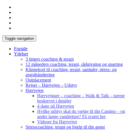
Toggle navigation
Forside
Ydelser
3 timers coaching & terapi
12 måneders coaching, terapi, rådgivning og sparring
Klippekort til coaching, terapi, samtaler, stress- og
angsthåndtering
Outplacement
Rejser – Hærvejen – Udstyr
Hærvejen
Hærvejsture – coaching – Walk & Talk – turene
beskrevet i detaljer
4 dage på Hærvejen
Hvilke udstyr skal du vælge til din Camino – og
andre lange vandreture? Få svaret her
Videoer fra Hærvejen
Stresscoaching, terapi og hjælp til din angst