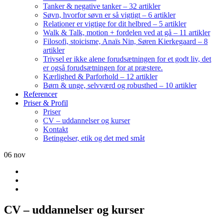
Tanker & negative tanker – 32 artikler
Søvn, hvorfor søvn er så vigtigt – 6 artikler
Relationer er vigtige for dit helbred – 5 artikler
Walk & Talk, motion + fordelen ved at gå – 11 artikler
Filosofi, stoicisme, Anaïs Nin, Søren Kierkegaard – 8
artikler
Trivsel er ikke alene forudsætningen for et godt liv, det
er også forudsætningen for at præstere.
Kærlighed & Parforhold – 12 artikler
Børn & unge, selvværd og robusthed – 10 artikler
Referencer
Priser & Profil
Priser
CV – uddannelser og kurser
Kontakt
Betingelser, etik og det med småt
06
nov
CV – uddannelser og kurser