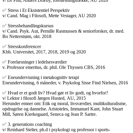
v/ Dr Phil, Anders Dræby, forelæsningsrække, AU 2020
✅ Stress i Et Eksistentiel Perspektiv
v/ Cand. Mag i Filosofi, Mette Vestager, AU 2020
✅ Stressbehandlingskursus
v/ Cand. Psyk. Aut, Pernille Rasmussen & seniorforsker, dr. med.
Bo Netterstrøm, okt. 2018
✅ Stresskonferencer
Kbh. Universitet, 2017, 2018, 2019 og 2020
✅ Forelæsninger i ledelsesværdier
v. Professor emeritus, dr. phil. Ole Thyssen CBS, 2016
✅ Eneundervisning i metakognitiv terapi
Eneundervisning, 6 måneder, v. Psykolog Sisse Find Nielsen, 2016
✅ Hvad er et godt liv? Hvad gør et liv godt, og hvorfor?
v/ Lektor i filosofi Jørgen Husted, AU, 2015
Herunder emner om: Etik og moral, livsværdier, multikulturalisme,
opdragelse og dannelse. Aristoteles, Immanuel Kant, John Stuart
Mill, Søren Kierkegaard, Seneca og Jean P. Sartre.
✅ 3. generations coaching
v/ Reinhard Stelter, ph.d i psykologi og professor i sports-