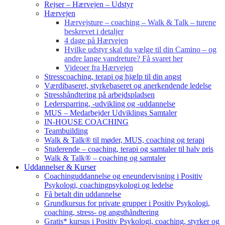
Rejser – Hærvejen – Udstyr
Hærvejen
Hærvejsture – coaching – Walk & Talk – turene
beskrevet i detaljer
4 dage på Hærvejen
Hvilke udstyr skal du vælge til din Camino – og
andre lange vandreture? Få svaret her
Videoer fra Hærvejen
Stresscoaching, terapi og hjælp til din angst
Værdibaseret, styrkebaseret og anerkendende ledelse
Stresshåndtering på arbejdspladsen
Ledersparring, -udvikling og -uddannelse
MUS – Medarbejder Udviklings Samtaler
IN-HOUSE COACHING
Teambuilding
Walk & Talk® til møder, MUS, coaching og terapi
Studerende – coaching, terapi og samtaler til halv pris
Walk & Talk® – coaching og samtaler
Uddannelser & Kurser
Coachinguddannelse og eneundervisning i Positiv
Psykologi, coachingpsykologi og ledelse
Få betalt din uddannelse
Grundkursus for private grupper i Positiv Psykologi,
coaching, stress- og angsthåndtering
Gratis* kursus i Positiv Psykologi, coaching, styrker og