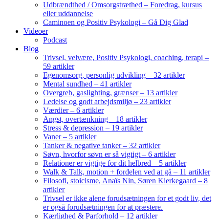
Udbrændthed / Omsorgstræthed – Foredrag, kursus
eller uddannelse
Caminoen og Positiv Psykologi – Gå Dig Glad
Videoer
Podcast
Blog
Trivsel, velvære, Positiv Psykologi, coaching, terapi –
59 artikler
Egenomsorg, personlig udvikling – 32 artikler
Mental sundhed – 41 artikler
Overgreb, gaslighting, grænser – 13 artikler
Ledelse og godt arbejdsmiljø – 23 artikler
Værdier – 6 artikler
Angst, overtænkning – 18 artikler
Stress & depression – 19 artikler
Vaner – 5 artikler
Tanker & negative tanker – 32 artikler
Søvn, hvorfor søvn er så vigtigt – 6 artikler
Relationer er vigtige for dit helbred – 5 artikler
Walk & Talk, motion + fordelen ved at gå – 11 artikler
Filosofi, stoicisme, Anaïs Nin, Søren Kierkegaard – 8
artikler
Trivsel er ikke alene forudsætningen for et godt liv, det
er også forudsætningen for at præstere.
Kærlighed & Parforhold – 12 artikler