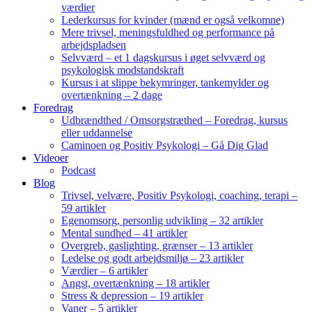
værdier
Lederkursus for kvinder (mænd er også velkomne)
Mere trivsel, meningsfuldhed og performance på
arbejdspladsen
Selvværd – et 1 dagskursus i øget selvværd og
psykologisk modstandskraft
Kursus i at slippe bekymringer, tankemylder og
overtænkning – 2 dage
Foredrag
Udbrændthed / Omsorgstræthed – Foredrag, kursus
eller uddannelse
Caminoen og Positiv Psykologi – Gå Dig Glad
Videoer
Podcast
Blog
Trivsel, velvære, Positiv Psykologi, coaching, terapi –
59 artikler
Egenomsorg, personlig udvikling – 32 artikler
Mental sundhed – 41 artikler
Overgreb, gaslighting, grænser – 13 artikler
Ledelse og godt arbejdsmiljø – 23 artikler
Værdier – 6 artikler
Angst, overtænkning – 18 artikler
Stress & depression – 19 artikler
Vaner – 5 artikler