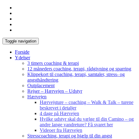
Toggle navigation
Forside
Ydelser
3 timers coaching & terapi
12 måneders coaching, terapi, rådgivning og sparring
Klippekort til coaching, terapi, samtaler, stress- og
angsthåndtering
Outplacement
Rejser – Hærvejen – Udstyr
Hærvejen
Hærvejsture – coaching – Walk & Talk – turene
beskrevet i detaljer
4 dage på Hærvejen
Hvilke udstyr skal du vælge til din Camino – og
andre lange vandreture? Få svaret her
Videoer fra Hærvejen
Stresscoaching, terapi og hjælp til din angst