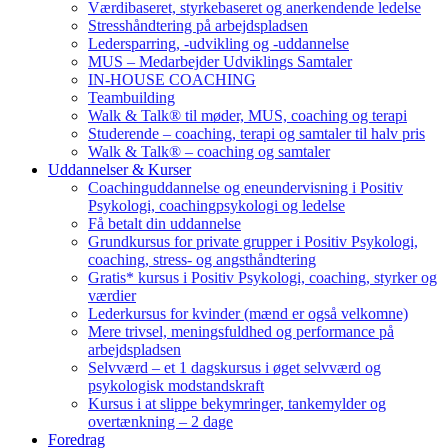
Værdibaseret, styrkebaseret og anerkendende ledelse
Stresshåndtering på arbejdspladsen
Ledersparring, -udvikling og -uddannelse
MUS – Medarbejder Udviklings Samtaler
IN-HOUSE COACHING
Teambuilding
Walk & Talk® til møder, MUS, coaching og terapi
Studerende – coaching, terapi og samtaler til halv pris
Walk & Talk® – coaching og samtaler
Uddannelser & Kurser
Coachinguddannelse og eneundervisning i Positiv
Psykologi, coachingpsykologi og ledelse
Få betalt din uddannelse
Grundkursus for private grupper i Positiv Psykologi,
coaching, stress- og angsthåndtering
Gratis* kursus i Positiv Psykologi, coaching, styrker og
værdier
Lederkursus for kvinder (mænd er også velkomne)
Mere trivsel, meningsfuldhed og performance på
arbejdspladsen
Selvværd – et 1 dagskursus i øget selvværd og
psykologisk modstandskraft
Kursus i at slippe bekymringer, tankemylder og
overtænkning – 2 dage
Foredrag