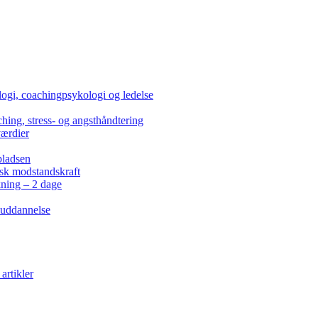
ogi, coachingpsykologi og ledelse
hing, stress- og angsthåndtering
værdier
pladsen
isk modstandskraft
kning – 2 dage
 uddannelse
artikler