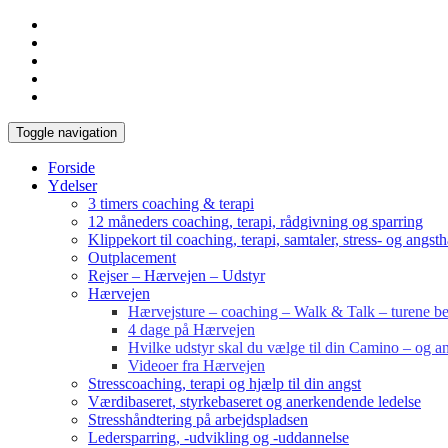
Toggle navigation
Forside
Ydelser
3 timers coaching & terapi
12 måneders coaching, terapi, rådgivning og sparring
Klippekort til coaching, terapi, samtaler, stress- og angst
Outplacement
Rejser – Hærvejen – Udstyr
Hærvejen
Hærvejsture – coaching – Walk & Talk – turene bes
4 dage på Hærvejen
Hvilke udstyr skal du vælge til din Camino – og an
Videoer fra Hærvejen
Stresscoaching, terapi og hjælp til din angst
Værdibaseret, styrkebaseret og anerkendende ledelse
Stresshåndtering på arbejdspladsen
Ledersparring, -udvikling og -uddannelse