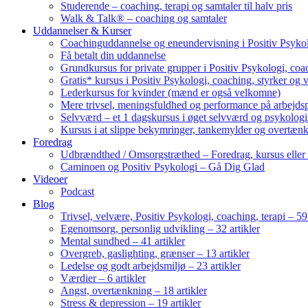
Studerende – coaching, terapi og samtaler til halv pris
Walk & Talk® – coaching og samtaler
Uddannelser & Kurser
Coachinguddannelse og eneundervisning i Positiv Psykol
Få betalt din uddannelse
Grundkursus for private grupper i Positiv Psykologi, coac
Gratis* kursus i Positiv Psykologi, coaching, styrker og 
Lederkursus for kvinder (mænd er også velkomne)
Mere trivsel, meningsfuldhed og performance på arbejds
Selvværd – et 1 dagskursus i øget selvværd og psykolog
Kursus i at slippe bekymringer, tankemylder og overtæn
Foredrag
Udbrændthed / Omsorgstræthed – Foredrag, kursus eller
Caminoen og Positiv Psykologi – Gå Dig Glad
Videoer
Podcast
Blog
Trivsel, velvære, Positiv Psykologi, coaching, terapi – 59 
Egenomsorg, personlig udvikling – 32 artikler
Mental sundhed – 41 artikler
Overgreb, gaslighting, grænser – 13 artikler
Ledelse og godt arbejdsmiljø – 23 artikler
Værdier – 6 artikler
Angst, overtænkning – 18 artikler
Stress & depression – 19 artikler