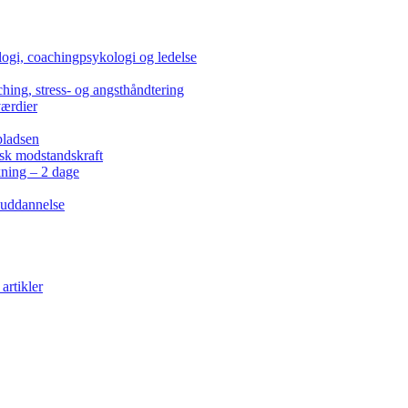
ogi, coachingpsykologi og ledelse
hing, stress- og angsthåndtering
værdier
pladsen
isk modstandskraft
kning – 2 dage
 uddannelse
artikler