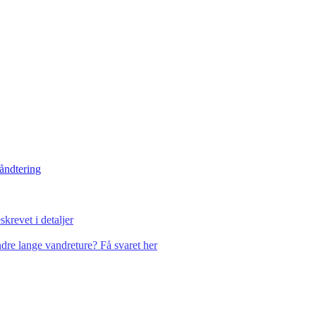
håndtering
krevet i detaljer
dre lange vandreture? Få svaret her