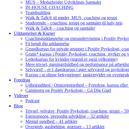
MUS – Medarbejder Udviklings Samtaler
IN-HOUSE COACHING
Teambuilding
Walk & Talk® til møder, MUS, coaching og terapi
Studerende – coaching, terapi og samtaler til halv pris
Walk & Talk® – coaching og samtaler
Uddannelser & Kurser
Coachinguddannelse og eneundervisning i Positiv Psykol
Få betalt din uddannelse
Grundkursus for private grupper i Positiv Psykologi, coac
Gratis* kursus i Positiv Psykologi, coaching, styrker og 
Lederkursus for kvinder (mænd er også velkomne)
Mere trivsel, meningsfuldhed og performance på arbejds
Selvværd – et 1 dagskursus i øget selvværd og psykolog
Kursus i at slippe bekymringer, tankemylder og overtæn
Foredrag
Udbrændthed / Omsorgstræthed – Foredrag, kursus eller
Caminoen og Positiv Psykologi – Gå Dig Glad
Videoer
Podcast
Blog
Trivsel, velvære, Positiv Psykologi, coaching, terapi – 59 
Egenomsorg, personlig udvikling – 32 artikler
Mental sundhed – 41 artikler
Overgreb, gaslighting, grænser – 13 artikler