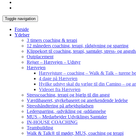
Toggle navigation
Forside
Ydelser
3 timers coaching & terapi
12 måneders coaching, terapi, rådgivning og sparring
Klippekort til coaching, terapi, samtaler, stress- og angst
Outplacement
Rejser – Hærvejen – Udstyr
Hærvejen
Hærvejsture – coaching – Walk & Talk – turene bes
4 dage på Hærvejen
Hvilke udstyr skal du vælge til din Camino – og an
Videoer fra Hærvejen
Stresscoaching, terapi og hjælp til din angst
Værdibaseret, styrkebaseret og anerkendende ledelse
Stresshåndtering på arbejdspladsen
Ledersparring, -udvikling og -uddannelse
MUS – Medarbejder Udviklings Samtaler
IN-HOUSE COACHING
Teambuilding
Walk & Talk® til møder, MUS, coaching og terapi