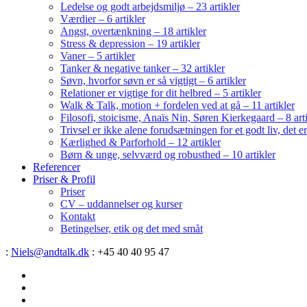
Ledelse og godt arbejdsmiljø – 23 artikler
Værdier – 6 artikler
Angst, overtænkning – 18 artikler
Stress & depression – 19 artikler
Vaner – 5 artikler
Tanker & negative tanker – 32 artikler
Søvn, hvorfor søvn er så vigtigt – 6 artikler
Relationer er vigtige for dit helbred – 5 artikler
Walk & Talk, motion + fordelen ved at gå – 11 artikler
Filosofi, stoicisme, Anaïs Nin, Søren Kierkegaard – 8 art
Trivsel er ikke alene forudsætningen for et godt liv, det 
Kærlighed & Parforhold – 12 artikler
Børn & unge, selvværd og robusthed – 10 artikler
Referencer
Priser & Profil
Priser
CV – uddannelser og kurser
Kontakt
Betingelser, etik og det med småt
:
Niels@andtalk.dk
: +45 40 40 95 47