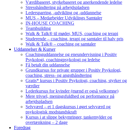
Værdibaseret, styrkebaseret og anerkendende ledelse
Stresshåndtering på arbejdspladsen
Ledersparring, -udvikling og -uddannelse
MUS – Medarbejder Udviklings Samtaler
IN-HOUSE COACHING
Teambuilding
Walk & Talk® til møder, MUS, coaching og terapi
Studerende – coaching, terapi og samtaler til halv pris
Walk & Talk® – coaching og samtaler
Uddannelser & Kurser
Coachinguddannelse og eneundervisning i Positiv
Psykologi, coachingpsykologi og ledelse
Få betalt din uddannelse
Grundkursus for private grupper i Positiv Psykologi,
coaching, stress- og angsthåndtering
Gratis* kursus i Positiv Psykologi, coaching, styrker og
værdier
Lederkursus for kvinder (mænd er også velkomne)
Mere trivsel, meningsfuldhed og performance på
arbejdspladsen
Selvværd – et 1 dagskursus i øget selvværd og
psykologisk modstandskraft
Kursus i at slippe bekymringer, tankemylder og
overtænkning – 2 dage
Foredrag