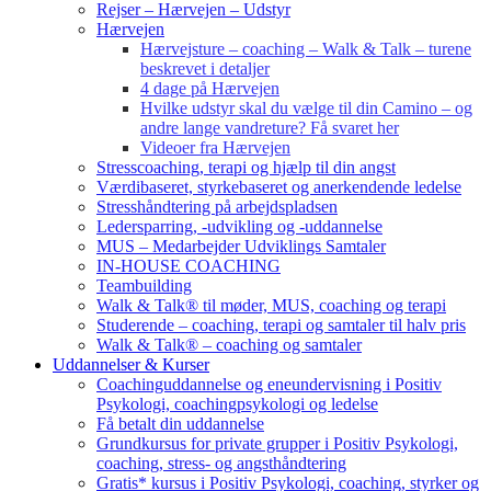
Rejser – Hærvejen – Udstyr
Hærvejen
Hærvejsture – coaching – Walk & Talk – turene
beskrevet i detaljer
4 dage på Hærvejen
Hvilke udstyr skal du vælge til din Camino – og
andre lange vandreture? Få svaret her
Videoer fra Hærvejen
Stresscoaching, terapi og hjælp til din angst
Værdibaseret, styrkebaseret og anerkendende ledelse
Stresshåndtering på arbejdspladsen
Ledersparring, -udvikling og -uddannelse
MUS – Medarbejder Udviklings Samtaler
IN-HOUSE COACHING
Teambuilding
Walk & Talk® til møder, MUS, coaching og terapi
Studerende – coaching, terapi og samtaler til halv pris
Walk & Talk® – coaching og samtaler
Uddannelser & Kurser
Coachinguddannelse og eneundervisning i Positiv
Psykologi, coachingpsykologi og ledelse
Få betalt din uddannelse
Grundkursus for private grupper i Positiv Psykologi,
coaching, stress- og angsthåndtering
Gratis* kursus i Positiv Psykologi, coaching, styrker og