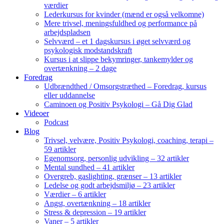
værdier
Lederkursus for kvinder (mænd er også velkomne)
Mere trivsel, meningsfuldhed og performance på
arbejdspladsen
Selvværd – et 1 dagskursus i øget selvværd og
psykologisk modstandskraft
Kursus i at slippe bekymringer, tankemylder og
overtænkning – 2 dage
Foredrag
Udbrændthed / Omsorgstræthed – Foredrag, kursus
eller uddannelse
Caminoen og Positiv Psykologi – Gå Dig Glad
Videoer
Podcast
Blog
Trivsel, velvære, Positiv Psykologi, coaching, terapi –
59 artikler
Egenomsorg, personlig udvikling – 32 artikler
Mental sundhed – 41 artikler
Overgreb, gaslighting, grænser – 13 artikler
Ledelse og godt arbejdsmiljø – 23 artikler
Værdier – 6 artikler
Angst, overtænkning – 18 artikler
Stress & depression – 19 artikler
Vaner – 5 artikler