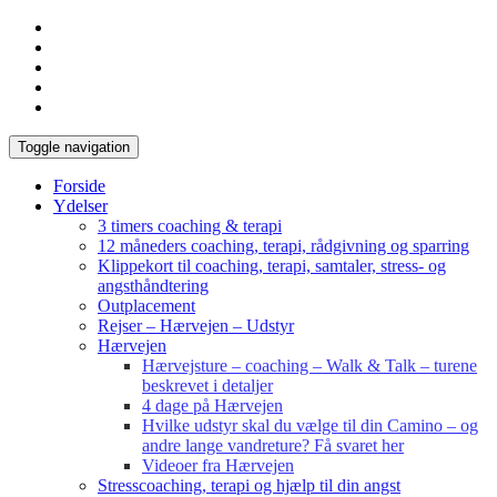
Toggle navigation
Forside
Ydelser
3 timers coaching & terapi
12 måneders coaching, terapi, rådgivning og sparring
Klippekort til coaching, terapi, samtaler, stress- og
angsthåndtering
Outplacement
Rejser – Hærvejen – Udstyr
Hærvejen
Hærvejsture – coaching – Walk & Talk – turene
beskrevet i detaljer
4 dage på Hærvejen
Hvilke udstyr skal du vælge til din Camino – og
andre lange vandreture? Få svaret her
Videoer fra Hærvejen
Stresscoaching, terapi og hjælp til din angst