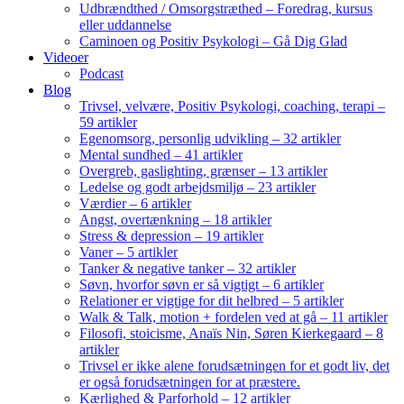
Udbrændthed / Omsorgstræthed – Foredrag, kursus
eller uddannelse
Caminoen og Positiv Psykologi – Gå Dig Glad
Videoer
Podcast
Blog
Trivsel, velvære, Positiv Psykologi, coaching, terapi –
59 artikler
Egenomsorg, personlig udvikling – 32 artikler
Mental sundhed – 41 artikler
Overgreb, gaslighting, grænser – 13 artikler
Ledelse og godt arbejdsmiljø – 23 artikler
Værdier – 6 artikler
Angst, overtænkning – 18 artikler
Stress & depression – 19 artikler
Vaner – 5 artikler
Tanker & negative tanker – 32 artikler
Søvn, hvorfor søvn er så vigtigt – 6 artikler
Relationer er vigtige for dit helbred – 5 artikler
Walk & Talk, motion + fordelen ved at gå – 11 artikler
Filosofi, stoicisme, Anaïs Nin, Søren Kierkegaard – 8
artikler
Trivsel er ikke alene forudsætningen for et godt liv, det
er også forudsætningen for at præstere.
Kærlighed & Parforhold – 12 artikler