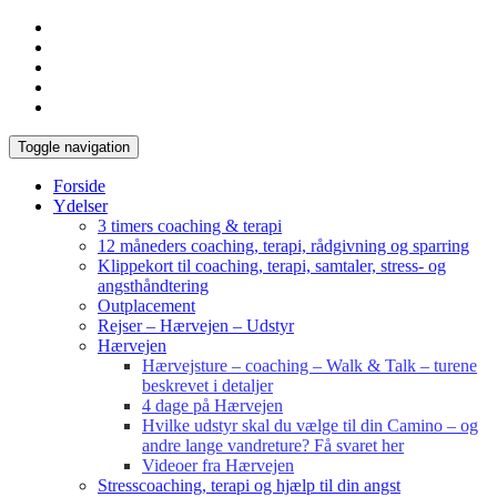
Toggle navigation
Forside
Ydelser
3 timers coaching & terapi
12 måneders coaching, terapi, rådgivning og sparring
Klippekort til coaching, terapi, samtaler, stress- og
angsthåndtering
Outplacement
Rejser – Hærvejen – Udstyr
Hærvejen
Hærvejsture – coaching – Walk & Talk – turene
beskrevet i detaljer
4 dage på Hærvejen
Hvilke udstyr skal du vælge til din Camino – og
andre lange vandreture? Få svaret her
Videoer fra Hærvejen
Stresscoaching, terapi og hjælp til din angst