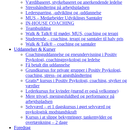
Værdibaseret, styrkebaseret og anerkendende ledelse
Stresshåndtering på arbejdspladsen
Ledersparring, -udvikling og -uddannelse
MUS – Medarbejder Udviklings Samtaler
IN-HOUSE COACHING
Teambuilding
Walk & Talk® til møder, MUS, coaching og terapi
Studerende – coaching, terapi og samtaler til halv pris
Walk & Talk® – coaching og samtaler
Uddannelser & Kurser
Coachinguddannelse og eneundervisning i Positiv
Psykologi, coachingpsykologi og ledelse
Få betalt din uddannelse
Grundkursus for private grupper i Positiv Psykologi,
coaching, stress- og angsthåndtering
Gratis* kursus i Positiv Psykologi, coaching, styrker og
værdier
Lederkursus for kvinder (mænd er også velkomne)
Mere trivsel, meningsfuldhed og performance på
arbejdspladsen
Selvværd – et 1 dagskursus i øget selvværd og
psykologisk modstandskraft
Kursus i at slippe bekymringer, tankemylder og
overtænkning – 2 dage
Foredrag