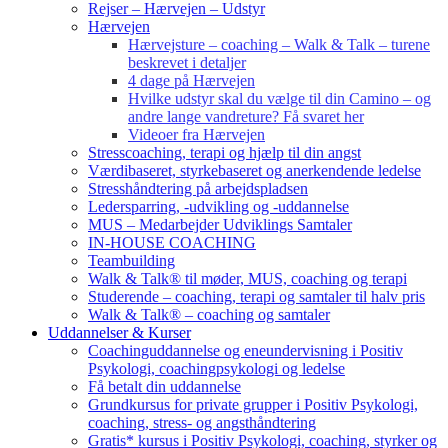
Rejser – Hærvejen – Udstyr
Hærvejen
Hærvejsture – coaching – Walk & Talk – turene
beskrevet i detaljer
4 dage på Hærvejen
Hvilke udstyr skal du vælge til din Camino – og
andre lange vandreture? Få svaret her
Videoer fra Hærvejen
Stresscoaching, terapi og hjælp til din angst
Værdibaseret, styrkebaseret og anerkendende ledelse
Stresshåndtering på arbejdspladsen
Ledersparring, -udvikling og -uddannelse
MUS – Medarbejder Udviklings Samtaler
IN-HOUSE COACHING
Teambuilding
Walk & Talk® til møder, MUS, coaching og terapi
Studerende – coaching, terapi og samtaler til halv pris
Walk & Talk® – coaching og samtaler
Uddannelser & Kurser
Coachinguddannelse og eneundervisning i Positiv
Psykologi, coachingpsykologi og ledelse
Få betalt din uddannelse
Grundkursus for private grupper i Positiv Psykologi,
coaching, stress- og angsthåndtering
Gratis* kursus i Positiv Psykologi, coaching, styrker og