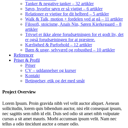
Tanker & negative tanker – 32 artikler
Søvn, hvorfor søvn er så vigtigt – 6 artikler
Relationer er vigtige for dit helbred – 5 artikler
Walk & Talk, motion + fordelen ved at gå – 11 artikler
Filosofi, stoicisme, Anaïs Nin, Søren Kierkegaard – 8
artikler
Trivsel er ikke alene forudsætningen for et godt liv, det
er også forudsætningen for at præstere.
Kærlighed & Parforhold – 12 artikler
Børn & unge, selvværd og robusthed – 10 artikler
Referencer
Priser & Profil
Priser
CV – uddannelser og kurser
Kontakt
Betingelser, etik og det med småt
Project Overview
Lorem Ipsum. Proin gravida nibh vel velit auctor aliquet. Aenean
sollicitudin, lorem quis bibendum auctor, nisi elit consequat ipsum,
nec sagittis sem nibh id elit. Duis sed odio sit amet nibh vulputate
cursus a sit amet mauris. Morbi accumsan ipsum velit. Nam nec
tellus a odio tincidunt auctor a ornare odio.