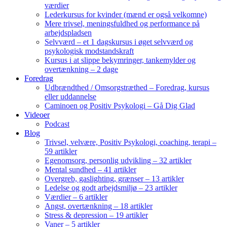
værdier
Lederkursus for kvinder (mænd er også velkomne)
Mere trivsel, meningsfuldhed og performance på
arbejdspladsen
Selvværd – et 1 dagskursus i øget selvværd og
psykologisk modstandskraft
Kursus i at slippe bekymringer, tankemylder og
overtænkning – 2 dage
Foredrag
Udbrændthed / Omsorgstræthed – Foredrag, kursus
eller uddannelse
Caminoen og Positiv Psykologi – Gå Dig Glad
Videoer
Podcast
Blog
Trivsel, velvære, Positiv Psykologi, coaching, terapi –
59 artikler
Egenomsorg, personlig udvikling – 32 artikler
Mental sundhed – 41 artikler
Overgreb, gaslighting, grænser – 13 artikler
Ledelse og godt arbejdsmiljø – 23 artikler
Værdier – 6 artikler
Angst, overtænkning – 18 artikler
Stress & depression – 19 artikler
Vaner – 5 artikler