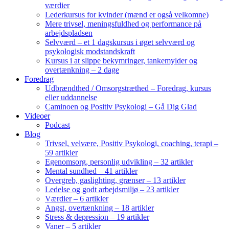
værdier
Lederkursus for kvinder (mænd er også velkomne)
Mere trivsel, meningsfuldhed og performance på
arbejdspladsen
Selvværd – et 1 dagskursus i øget selvværd og
psykologisk modstandskraft
Kursus i at slippe bekymringer, tankemylder og
overtænkning – 2 dage
Foredrag
Udbrændthed / Omsorgstræthed – Foredrag, kursus
eller uddannelse
Caminoen og Positiv Psykologi – Gå Dig Glad
Videoer
Podcast
Blog
Trivsel, velvære, Positiv Psykologi, coaching, terapi –
59 artikler
Egenomsorg, personlig udvikling – 32 artikler
Mental sundhed – 41 artikler
Overgreb, gaslighting, grænser – 13 artikler
Ledelse og godt arbejdsmiljø – 23 artikler
Værdier – 6 artikler
Angst, overtænkning – 18 artikler
Stress & depression – 19 artikler
Vaner – 5 artikler