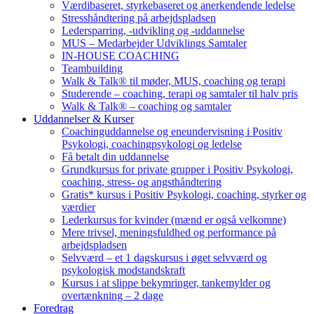
Værdibaseret, styrkebaseret og anerkendende ledelse
Stresshåndtering på arbejdspladsen
Ledersparring, -udvikling og -uddannelse
MUS – Medarbejder Udviklings Samtaler
IN-HOUSE COACHING
Teambuilding
Walk & Talk® til møder, MUS, coaching og terapi
Studerende – coaching, terapi og samtaler til halv pris
Walk & Talk® – coaching og samtaler
Uddannelser & Kurser
Coachinguddannelse og eneundervisning i Positiv
Psykologi, coachingpsykologi og ledelse
Få betalt din uddannelse
Grundkursus for private grupper i Positiv Psykologi,
coaching, stress- og angsthåndtering
Gratis* kursus i Positiv Psykologi, coaching, styrker og
værdier
Lederkursus for kvinder (mænd er også velkomne)
Mere trivsel, meningsfuldhed og performance på
arbejdspladsen
Selvværd – et 1 dagskursus i øget selvværd og
psykologisk modstandskraft
Kursus i at slippe bekymringer, tankemylder og
overtænkning – 2 dage
Foredrag