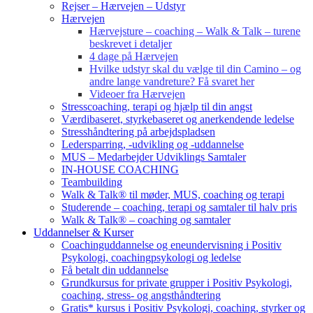
Rejser – Hærvejen – Udstyr
Hærvejen
Hærvejsture – coaching – Walk & Talk – turene
beskrevet i detaljer
4 dage på Hærvejen
Hvilke udstyr skal du vælge til din Camino – og
andre lange vandreture? Få svaret her
Videoer fra Hærvejen
Stresscoaching, terapi og hjælp til din angst
Værdibaseret, styrkebaseret og anerkendende ledelse
Stresshåndtering på arbejdspladsen
Ledersparring, -udvikling og -uddannelse
MUS – Medarbejder Udviklings Samtaler
IN-HOUSE COACHING
Teambuilding
Walk & Talk® til møder, MUS, coaching og terapi
Studerende – coaching, terapi og samtaler til halv pris
Walk & Talk® – coaching og samtaler
Uddannelser & Kurser
Coachinguddannelse og eneundervisning i Positiv
Psykologi, coachingpsykologi og ledelse
Få betalt din uddannelse
Grundkursus for private grupper i Positiv Psykologi,
coaching, stress- og angsthåndtering
Gratis* kursus i Positiv Psykologi, coaching, styrker og