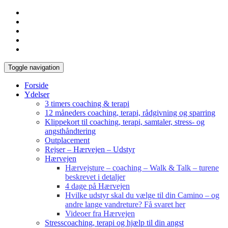
Toggle navigation
Forside
Ydelser
3 timers coaching & terapi
12 måneders coaching, terapi, rådgivning og sparring
Klippekort til coaching, terapi, samtaler, stress- og
angsthåndtering
Outplacement
Rejser – Hærvejen – Udstyr
Hærvejen
Hærvejsture – coaching – Walk & Talk – turene
beskrevet i detaljer
4 dage på Hærvejen
Hvilke udstyr skal du vælge til din Camino – og
andre lange vandreture? Få svaret her
Videoer fra Hærvejen
Stresscoaching, terapi og hjælp til din angst