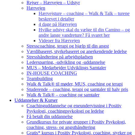
Rejser – Hærvejen – Udstyr
Hærvejen
Hærvejsture – coaching – Walk & Talk – turene
beskrevet i detaljer
4 dage på Hærvejen
Hvilke udstyr skal du vælge til din Camino – og
andre lange vandreture? Få svaret her
Videoer fra Hærvejen
Stresscoaching, terapi og hjælp til din angst
Værdibaseret, styrkebaseret og anerkendende ledelse
Stresshåndtering på arbejdspladsen
Ledersparring, -udvikling og -uddannelse
MUS – Medarbejder Udviklings Samtaler
IN-HOUSE COACHING
Teambuilding
Walk & Talk® til møder, MUS, coaching og terapi
Studerende – coaching, terapi og samtaler til halv pris
Walk & Talk® – coaching og samtaler
Uddannelser & Kurser
Coachinguddannelse og eneundervisning i Positiv
Psykologi, coachingpsykologi og ledelse
Få betalt din uddannelse
Grundkursus for private grupper i Positiv Psykologi,
coaching, stress- og angsthåndtering
Gratis* kursus i Positiv Psykologi, coaching, styrker og