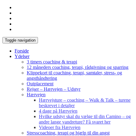
Toggle navigation
Forside
Ydelser
3 timers coaching & terapi
12 måneders coaching, terapi, rådgivning og sparring
Klippekort til coaching, terapi, samtaler, stress- og
angsthåndtering
Outplacement
Rejser – Hærvejen – Udstyr
Hærvejen
Hærvejsture – coaching – Walk & Talk – turene
beskrevet i detaljer
4 dage på Hærvejen
Hvilke udstyr skal du vælge til din Camino – og
andre lange vandreture? Få svaret her
Videoer fra Hærvejen
Stresscoaching, terapi og hjælp til din angst