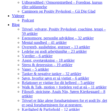
Udbrændthed / Omsorgstræthed – Foredrag, kursus
eller uddannelse
Caminoen og Positiv Psykologi – Gå Dig Glad
Videoer
Podcast
Blog
Trivsel, velvære, Positiv Psykologi, coaching, terapi –
59 artikler
Egenomsorg, personlig udvikling – 32 artikler
Mental sundhed – 41 artikler
Overgreb, gaslighting, grænser – 13 artikler
Ledelse og godt arbejdsmiljø – 23 artikler
Værdier – 6 artikler
Angst, overtænkning – 18 artikler
Stress & depression – 19 artikler
Vaner – 5 artikler
Tanker & negative tanker – 32 artikler
Søvn, hvorfor søvn er så vigtigt – 6 artikler
Relationer er vigtige for dit helbred – 5 artikler
Walk & Talk, motion + fordelen ved at gå – 11 artikler
Filosofi, stoicisme, Anaïs Nin, Søren Kierkegaard – 8
artikler
Trivsel er ikke alene forudsætningen for et godt liv, det
er også forudsætningen for at præstere.
Kærlighed & Parforhold – 12 artikler