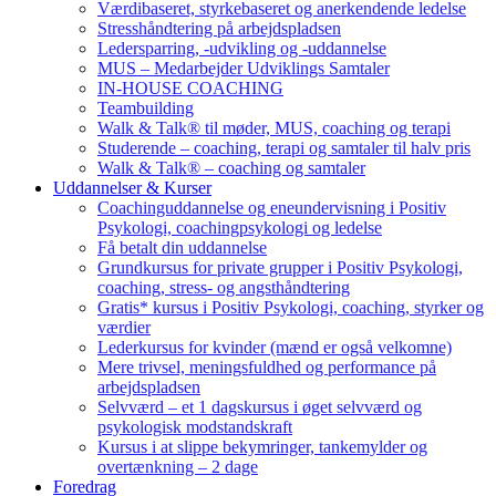
Værdibaseret, styrkebaseret og anerkendende ledelse
Stresshåndtering på arbejdspladsen
Ledersparring, -udvikling og -uddannelse
MUS – Medarbejder Udviklings Samtaler
IN-HOUSE COACHING
Teambuilding
Walk & Talk® til møder, MUS, coaching og terapi
Studerende – coaching, terapi og samtaler til halv pris
Walk & Talk® – coaching og samtaler
Uddannelser & Kurser
Coachinguddannelse og eneundervisning i Positiv
Psykologi, coachingpsykologi og ledelse
Få betalt din uddannelse
Grundkursus for private grupper i Positiv Psykologi,
coaching, stress- og angsthåndtering
Gratis* kursus i Positiv Psykologi, coaching, styrker og
værdier
Lederkursus for kvinder (mænd er også velkomne)
Mere trivsel, meningsfuldhed og performance på
arbejdspladsen
Selvværd – et 1 dagskursus i øget selvværd og
psykologisk modstandskraft
Kursus i at slippe bekymringer, tankemylder og
overtænkning – 2 dage
Foredrag