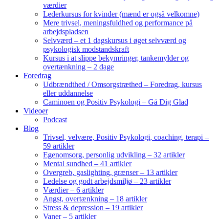
værdier
Lederkursus for kvinder (mænd er også velkomne)
Mere trivsel, meningsfuldhed og performance på
arbejdspladsen
Selvværd – et 1 dagskursus i øget selvværd og
psykologisk modstandskraft
Kursus i at slippe bekymringer, tankemylder og
overtænkning – 2 dage
Foredrag
Udbrændthed / Omsorgstræthed – Foredrag, kursus
eller uddannelse
Caminoen og Positiv Psykologi – Gå Dig Glad
Videoer
Podcast
Blog
Trivsel, velvære, Positiv Psykologi, coaching, terapi –
59 artikler
Egenomsorg, personlig udvikling – 32 artikler
Mental sundhed – 41 artikler
Overgreb, gaslighting, grænser – 13 artikler
Ledelse og godt arbejdsmiljø – 23 artikler
Værdier – 6 artikler
Angst, overtænkning – 18 artikler
Stress & depression – 19 artikler
Vaner – 5 artikler