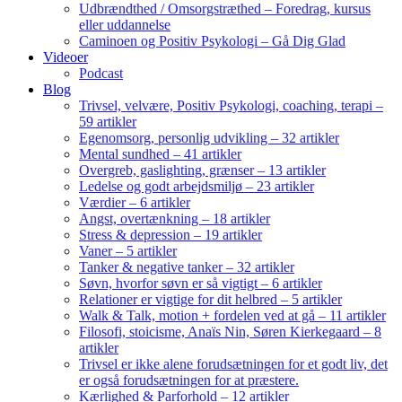
Udbrændthed / Omsorgstræthed – Foredrag, kursus
eller uddannelse
Caminoen og Positiv Psykologi – Gå Dig Glad
Videoer
Podcast
Blog
Trivsel, velvære, Positiv Psykologi, coaching, terapi –
59 artikler
Egenomsorg, personlig udvikling – 32 artikler
Mental sundhed – 41 artikler
Overgreb, gaslighting, grænser – 13 artikler
Ledelse og godt arbejdsmiljø – 23 artikler
Værdier – 6 artikler
Angst, overtænkning – 18 artikler
Stress & depression – 19 artikler
Vaner – 5 artikler
Tanker & negative tanker – 32 artikler
Søvn, hvorfor søvn er så vigtigt – 6 artikler
Relationer er vigtige for dit helbred – 5 artikler
Walk & Talk, motion + fordelen ved at gå – 11 artikler
Filosofi, stoicisme, Anaïs Nin, Søren Kierkegaard – 8
artikler
Trivsel er ikke alene forudsætningen for et godt liv, det
er også forudsætningen for at præstere.
Kærlighed & Parforhold – 12 artikler