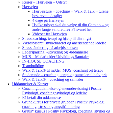
Rejser – Hærvejen – Udstyr
Hærvejen
Hærvejsture – coaching – Walk & Talk – turene
beskrevet i detaljer
4 dage på Hærvejen
Hvilke udstyr skal du vælge til din Camino – og
andre lange vandreture? Få svaret her
Videoer fra Hærvejen
Stresscoaching, terapi og hjælp til din angst
Værdibaseret, styrkebaseret og anerkendende ledelse
Stresshåndtering på arbejdspladsen
Ledersparring, -udvikling og -uddannelse
MUS – Medarbejder Udviklings Samtaler
IN-HOUSE COACHING
Teambuilding
Walk & Talk® til møder, MUS, coaching og terapi
Studerende – coaching, terapi og samtaler til halv pris
Walk & Talk® – coaching og samtaler
Uddannelser & Kurser
Coachinguddannelse og eneundervisning i Positiv
Psykologi, coachingpsykologi og ledelse
Få betalt din uddannelse
Grundkursus for private grupper i Positiv Psykologi,
coaching, stress- og angsthåndtering
Gratis* kursus i Positiv Psykologi, coaching, styrker og