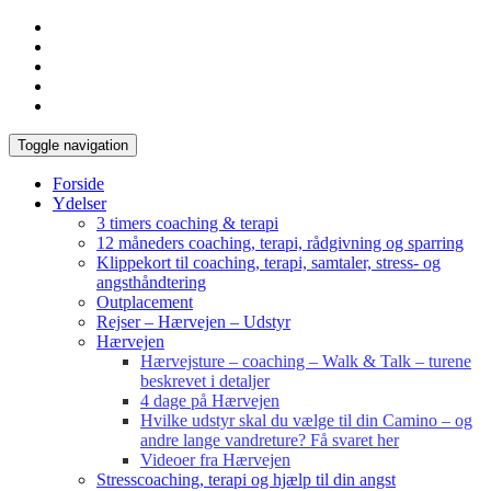
Toggle navigation
Forside
Ydelser
3 timers coaching & terapi
12 måneders coaching, terapi, rådgivning og sparring
Klippekort til coaching, terapi, samtaler, stress- og
angsthåndtering
Outplacement
Rejser – Hærvejen – Udstyr
Hærvejen
Hærvejsture – coaching – Walk & Talk – turene
beskrevet i detaljer
4 dage på Hærvejen
Hvilke udstyr skal du vælge til din Camino – og
andre lange vandreture? Få svaret her
Videoer fra Hærvejen
Stresscoaching, terapi og hjælp til din angst