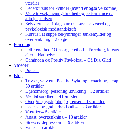
værdier
Lederkursus for kvinder (mænd er også velkomne)
Mere trivsel, meningsfuldhed og performance på
arbejdspladsen
Selvværd – et 1 dagskursus i øget selvværd og
psykologisk modstandskraft
Kursus i at slippe bekymringer, tankemylder og
overtænkning – 2 dage
Foredrag
Udbrændthed / Omsorgstræthed – Foredrag, kursus
eller uddannelse
Caminoen og Positiv Psykologi – Gå Dig Glad
Videoer
Podcast
Blog
Trivsel, velvære, Positiv Psykologi, coaching, terapi –
59 artikler
Egenomsorg, personlig udvikling – 32 artikler
Mental sundhed – 41 artikler
Overgreb, gaslighting, grænser – 13 artikler
Ledelse og godt arbejdsmiljø – 23 artikler
Værdier – 6 artikler
Angst, overtænkning – 18 artikler
Stress & depression – 19 artikler
Vaner – 5 artikler