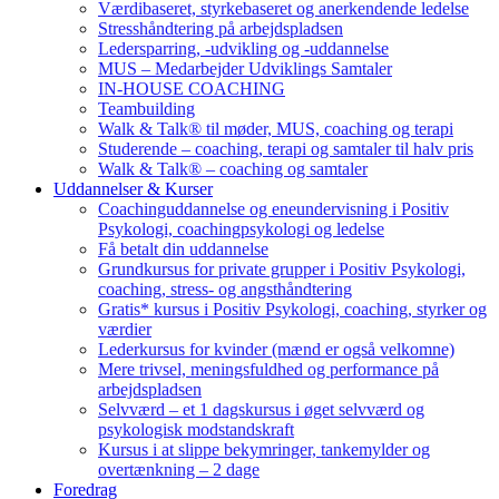
Værdibaseret, styrkebaseret og anerkendende ledelse
Stresshåndtering på arbejdspladsen
Ledersparring, -udvikling og -uddannelse
MUS – Medarbejder Udviklings Samtaler
IN-HOUSE COACHING
Teambuilding
Walk & Talk® til møder, MUS, coaching og terapi
Studerende – coaching, terapi og samtaler til halv pris
Walk & Talk® – coaching og samtaler
Uddannelser & Kurser
Coachinguddannelse og eneundervisning i Positiv
Psykologi, coachingpsykologi og ledelse
Få betalt din uddannelse
Grundkursus for private grupper i Positiv Psykologi,
coaching, stress- og angsthåndtering
Gratis* kursus i Positiv Psykologi, coaching, styrker og
værdier
Lederkursus for kvinder (mænd er også velkomne)
Mere trivsel, meningsfuldhed og performance på
arbejdspladsen
Selvværd – et 1 dagskursus i øget selvværd og
psykologisk modstandskraft
Kursus i at slippe bekymringer, tankemylder og
overtænkning – 2 dage
Foredrag