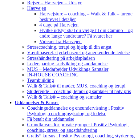
Rejser – Hærvejen – Udstyr
Hærvejen
Hærvejsture – coaching – Walk & Talk – turene
beskrevet i detaljer
4 dage på Hærvejen
Hvilke udstyr skal du vælge til din Camino – og
andre lange vandreture? Få svaret her
Videoer fra Hærvejen
Stresscoaching, terapi og hjælp til din angst
Værdibaseret, styrkebaseret og anerkendende ledelse
Stresshåndtering på arbejdspladsen
Ledersparring, -udvikling og -uddannelse
MUS – Medarbejder Udviklings Samtaler
IN-HOUSE COACHING
Teambuilding
Walk & Talk® til møder, MUS, coaching og terapi
Studerende – coaching, terapi og samtaler til halv pris
Walk & Talk® – coaching og samtaler
Uddannelser & Kurser
Coachinguddannelse og eneundervisning i Positiv
Psykologi, coachingpsykologi og ledelse
Få betalt din uddannelse
Grundkursus for private grupper i Positiv Psykologi,
coaching, stress- og angsthåndtering
Gratis* kursus i Positiv Psykologi, coaching, styrker og