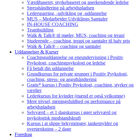
Værdibaseret, styrkebaseret og anerkendende ledelse
Stresshåndtering på arbejdspladsen
Ledersparring, -udvikling og -uddannelse
MUS – Medarbejder Udviklings Samtaler
IN-HOUSE COACHING
Teambuilding
Walk & Talk® til møder, MUS, coaching og terapi
Studerende – coaching, terapi og samtaler til halv pris
Walk & Talk® – coaching og samtaler
Uddannelser & Kurser
Coachinguddannelse og eneundervisning i Positiv
Psykologi, coachingpsykologi og ledelse
Få betalt din uddannelse
Grundkursus for private grupper i Positiv Psykologi,
coaching, stress- og angsthåndtering
Gratis* kursus i Positiv Psykologi, coaching, styrker og
værdier
Lederkursus for kvinder (mænd er også velkomne)
Mere trivsel, meningsfuldhed og performance på
arbejdspladsen
Selvværd – et 1 dagskursus i øget selvværd og
psykologisk modstandskraft
Kursus i at slippe bekymringer, tankemylder og
overtænkning – 2 dage
Foredrag