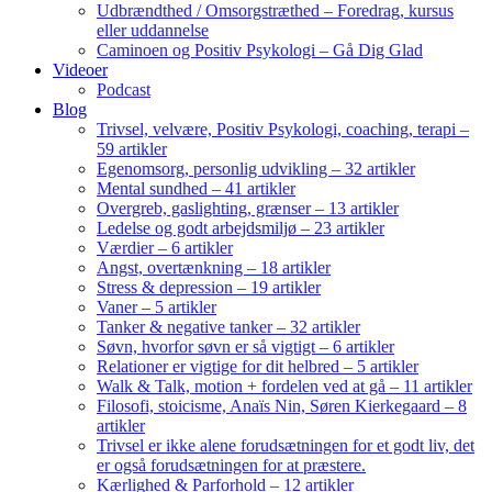
Udbrændthed / Omsorgstræthed – Foredrag, kursus
eller uddannelse
Caminoen og Positiv Psykologi – Gå Dig Glad
Videoer
Podcast
Blog
Trivsel, velvære, Positiv Psykologi, coaching, terapi –
59 artikler
Egenomsorg, personlig udvikling – 32 artikler
Mental sundhed – 41 artikler
Overgreb, gaslighting, grænser – 13 artikler
Ledelse og godt arbejdsmiljø – 23 artikler
Værdier – 6 artikler
Angst, overtænkning – 18 artikler
Stress & depression – 19 artikler
Vaner – 5 artikler
Tanker & negative tanker – 32 artikler
Søvn, hvorfor søvn er så vigtigt – 6 artikler
Relationer er vigtige for dit helbred – 5 artikler
Walk & Talk, motion + fordelen ved at gå – 11 artikler
Filosofi, stoicisme, Anaïs Nin, Søren Kierkegaard – 8
artikler
Trivsel er ikke alene forudsætningen for et godt liv, det
er også forudsætningen for at præstere.
Kærlighed & Parforhold – 12 artikler