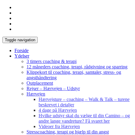
Toggle navigation
Forside
Ydelser
3 timers coaching & terapi
12 måneders coaching, terapi, rådgivning og sparring
Klippekort til coaching, terapi, samtaler, stress- og
angsthåndtering
Outplacement
Rejser – Hærvejen – Udstyr
Hærvejen
Hærvejsture – coaching – Walk & Talk – turene
beskrevet i detaljer
4 dage på Hærvejen
Hvilke udstyr skal du vælge til din Camino – og
andre lange vandreture? Få svaret her
Videoer fra Hærvejen
Stresscoaching, terapi og hjælp til din angst