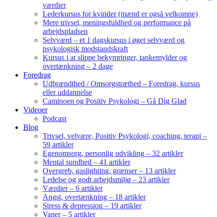
værdier
Lederkursus for kvinder (mænd er også velkomne)
Mere trivsel, meningsfuldhed og performance på
arbejdspladsen
Selvværd – et 1 dagskursus i øget selvværd og
psykologisk modstandskraft
Kursus i at slippe bekymringer, tankemylder og
overtænkning – 2 dage
Foredrag
Udbrændthed / Omsorgstræthed – Foredrag, kursus
eller uddannelse
Caminoen og Positiv Psykologi – Gå Dig Glad
Videoer
Podcast
Blog
Trivsel, velvære, Positiv Psykologi, coaching, terapi –
59 artikler
Egenomsorg, personlig udvikling – 32 artikler
Mental sundhed – 41 artikler
Overgreb, gaslighting, grænser – 13 artikler
Ledelse og godt arbejdsmiljø – 23 artikler
Værdier – 6 artikler
Angst, overtænkning – 18 artikler
Stress & depression – 19 artikler
Vaner – 5 artikler