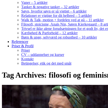
Vaner – 5 artikler
Tanker & negative tanker – 32 artikler
Søvn, hvorfor søvn er så vigtigt – 6 artikler
Relationer er vigtige for dit helbred – 5 artikler
Walk & Talk, motion + fordelen ved at gå – 11 artikler
Filosofi, stoicisme, Anaïs Nin, Søren Kierkegaard – 8 art
Trivsel er ikke alene forudsætningen for et godt liv, det 
Kærlighed & Parforhold – 12 artikler
Børn & unge, selvværd og robusthed – 10 artikler
Referencer
Priser & Profil
Priser
CV – uddannelser og kurser
Kontakt
Betingelser, etik og det med småt
Tag Archives: filosofi og femini