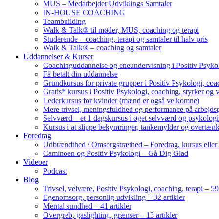
MUS – Medarbejder Udviklings Samtaler
IN-HOUSE COACHING
Teambuilding
Walk & Talk® til møder, MUS, coaching og terapi
Studerende – coaching, terapi og samtaler til halv pris
Walk & Talk® – coaching og samtaler
Uddannelser & Kurser
Coachinguddannelse og eneundervisning i Positiv Psykol
Få betalt din uddannelse
Grundkursus for private grupper i Positiv Psykologi, coac
Gratis* kursus i Positiv Psykologi, coaching, styrker og 
Lederkursus for kvinder (mænd er også velkomne)
Mere trivsel, meningsfuldhed og performance på arbejds
Selvværd – et 1 dagskursus i øget selvværd og psykolog
Kursus i at slippe bekymringer, tankemylder og overtæn
Foredrag
Udbrændthed / Omsorgstræthed – Foredrag, kursus eller
Caminoen og Positiv Psykologi – Gå Dig Glad
Videoer
Podcast
Blog
Trivsel, velvære, Positiv Psykologi, coaching, terapi – 59 
Egenomsorg, personlig udvikling – 32 artikler
Mental sundhed – 41 artikler
Overgreb, gaslighting, grænser – 13 artikler