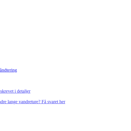
håndtering
krevet i detaljer
dre lange vandreture? Få svaret her