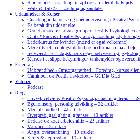
Studerende – coaching, terapi og samtaler til halv pris
Walk & Talk® – coaching og samtaler
Uddannelser & Kurser
Coachinguddannelse og eneundervisning i Positiv Psykol
Få betalt din uddannelse
Grundkursus for private grupper i Positiv Psykologi, coac
Gratis* kursus i Positiv Psykologi, coaching, styrker og 
Lederkursus for kvinder (mænd er også velkomne)
Mere trivsel, meningsfuldhed og performance på arbejds
Selvværd – et 1 dagskursus i øget selvværd og psykolog
Kursus i at slippe bekymringer, tankemylder og overtæn
Foredrag
Udbrændthed / Omsorgstræthed – Foredrag, kursus eller
Caminoen og Positiv Psykologi – Gå Dig Glad
Videoer
Podcast
Blog
Trivsel, velvære, Positiv Psykologi, coaching, terapi – 59 
Egenomsorg, personlig udvikling – 32 artikler
Mental sundhed – 41 artikler
Overgreb, gaslighting, grænser – 13 artikler
Ledelse og godt arbejdsmiljø – 23 artikler
Værdier – 6 artikler
Angst, overtænkning – 18 artikler
Stress & depression – 19 artikler