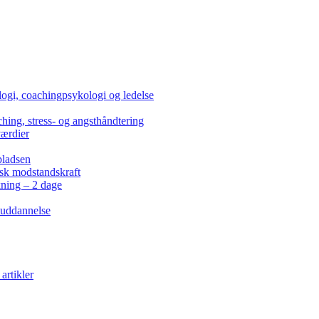
ogi, coachingpsykologi og ledelse
hing, stress- og angsthåndtering
værdier
pladsen
isk modstandskraft
kning – 2 dage
 uddannelse
artikler