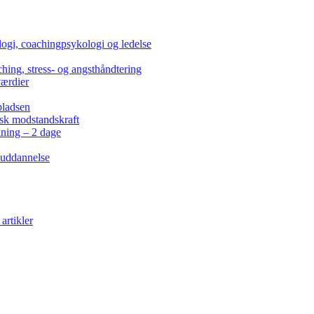
ogi, coachingpsykologi og ledelse
hing, stress- og angsthåndtering
værdier
pladsen
isk modstandskraft
kning – 2 dage
 uddannelse
artikler