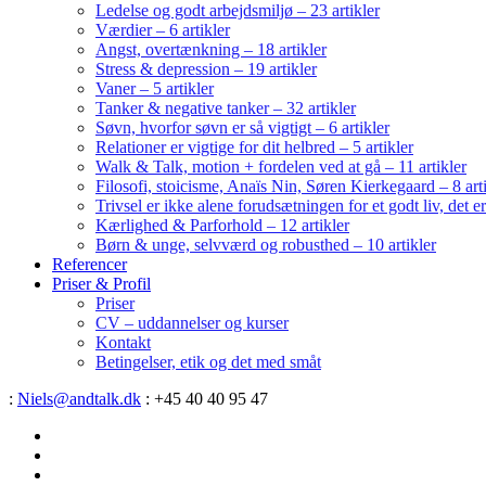
Ledelse og godt arbejdsmiljø – 23 artikler
Værdier – 6 artikler
Angst, overtænkning – 18 artikler
Stress & depression – 19 artikler
Vaner – 5 artikler
Tanker & negative tanker – 32 artikler
Søvn, hvorfor søvn er så vigtigt – 6 artikler
Relationer er vigtige for dit helbred – 5 artikler
Walk & Talk, motion + fordelen ved at gå – 11 artikler
Filosofi, stoicisme, Anaïs Nin, Søren Kierkegaard – 8 art
Trivsel er ikke alene forudsætningen for et godt liv, det 
Kærlighed & Parforhold – 12 artikler
Børn & unge, selvværd og robusthed – 10 artikler
Referencer
Priser & Profil
Priser
CV – uddannelser og kurser
Kontakt
Betingelser, etik og det med småt
:
Niels@andtalk.dk
: +45 40 40 95 47