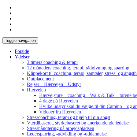
Toggle navigation
Forside
Ydelser
3 timers coaching & terapi
12 måneders coaching, terapi, rådgivning og sparring
Klippekort til coaching, terapi, samtaler, stress- og angst
Outplacement
Rejser – Hærvejen – Udstyr
Hærvejen
Hærvejsture – coaching – Walk & Talk – turene bes
4 dage på Hærvejen
Hvilke udstyr skal du vælge til din Camino – og an
Videoer fra Hærvejen
Stresscoaching, terapi og hjælp til din angst
Værdibaseret, styrkebaseret og anerkendende ledelse
Stresshåndtering på arbejdspladsen
Ledersparring, -udvikling og -uddannelse