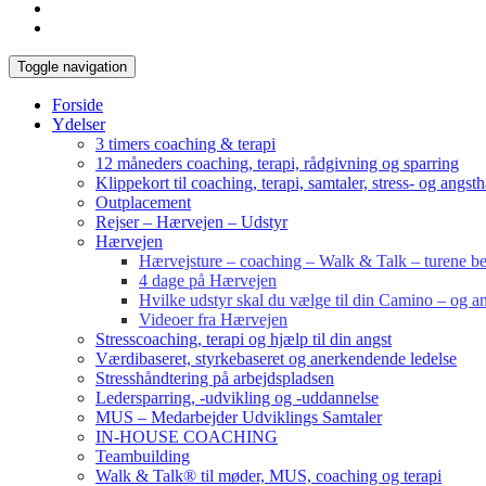
Toggle navigation
Forside
Ydelser
3 timers coaching & terapi
12 måneders coaching, terapi, rådgivning og sparring
Klippekort til coaching, terapi, samtaler, stress- og angst
Outplacement
Rejser – Hærvejen – Udstyr
Hærvejen
Hærvejsture – coaching – Walk & Talk – turene bes
4 dage på Hærvejen
Hvilke udstyr skal du vælge til din Camino – og an
Videoer fra Hærvejen
Stresscoaching, terapi og hjælp til din angst
Værdibaseret, styrkebaseret og anerkendende ledelse
Stresshåndtering på arbejdspladsen
Ledersparring, -udvikling og -uddannelse
MUS – Medarbejder Udviklings Samtaler
IN-HOUSE COACHING
Teambuilding
Walk & Talk® til møder, MUS, coaching og terapi