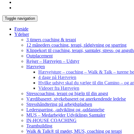
Toggle navigation
Forside
Ydelser
3 timers coaching & terapi
12 måneders coaching, terapi, rådgivning og sparring
Klippekort til coaching, terapi, samtaler, stress- og angst
Outplacement
Rejser – Hærvejen – Udstyr
Hærvejen
Hærvejsture – coaching – Walk & Talk – turene bes
4 dage på Hærvejen
Hvilke udstyr skal du vælge til din Camino – og an
Videoer fra Hærvejen
Stresscoaching, terapi og hjælp til din angst
Værdibaseret, styrkebaseret og anerkendende ledelse
Stresshåndtering på arbejdspladsen
Ledersparring, -udvikling og -uddannelse
MUS – Medarbejder Udviklings Samtaler
IN-HOUSE COACHING
Teambuilding
Walk & Talk® til møder, MUS, coaching og terapi