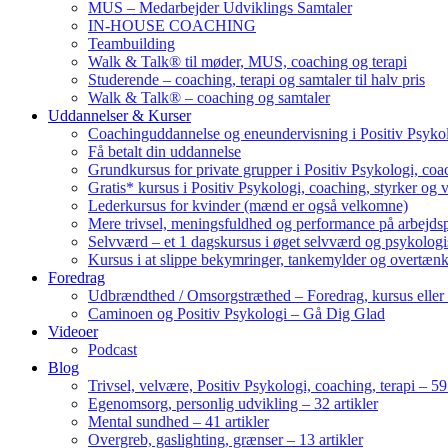
MUS – Medarbejder Udviklings Samtaler
IN-HOUSE COACHING
Teambuilding
Walk & Talk® til møder, MUS, coaching og terapi
Studerende – coaching, terapi og samtaler til halv pris
Walk & Talk® – coaching og samtaler
Uddannelser & Kurser
Coachinguddannelse og eneundervisning i Positiv Psykol
Få betalt din uddannelse
Grundkursus for private grupper i Positiv Psykologi, coac
Gratis* kursus i Positiv Psykologi, coaching, styrker og 
Lederkursus for kvinder (mænd er også velkomne)
Mere trivsel, meningsfuldhed og performance på arbejds
Selvværd – et 1 dagskursus i øget selvværd og psykolog
Kursus i at slippe bekymringer, tankemylder og overtæn
Foredrag
Udbrændthed / Omsorgstræthed – Foredrag, kursus eller
Caminoen og Positiv Psykologi – Gå Dig Glad
Videoer
Podcast
Blog
Trivsel, velvære, Positiv Psykologi, coaching, terapi – 59 
Egenomsorg, personlig udvikling – 32 artikler
Mental sundhed – 41 artikler
Overgreb, gaslighting, grænser – 13 artikler