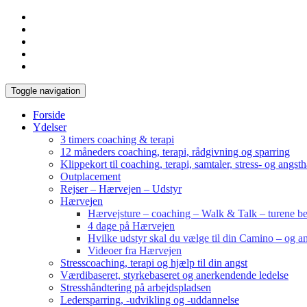
Toggle navigation
Forside
Ydelser
3 timers coaching & terapi
12 måneders coaching, terapi, rådgivning og sparring
Klippekort til coaching, terapi, samtaler, stress- og angst
Outplacement
Rejser – Hærvejen – Udstyr
Hærvejen
Hærvejsture – coaching – Walk & Talk – turene bes
4 dage på Hærvejen
Hvilke udstyr skal du vælge til din Camino – og an
Videoer fra Hærvejen
Stresscoaching, terapi og hjælp til din angst
Værdibaseret, styrkebaseret og anerkendende ledelse
Stresshåndtering på arbejdspladsen
Ledersparring, -udvikling og -uddannelse