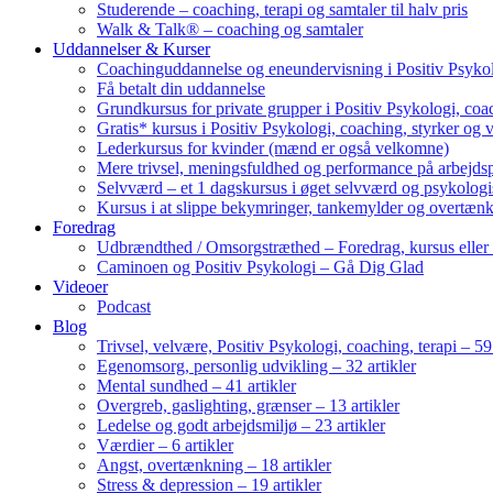
Studerende – coaching, terapi og samtaler til halv pris
Walk & Talk® – coaching og samtaler
Uddannelser & Kurser
Coachinguddannelse og eneundervisning i Positiv Psykol
Få betalt din uddannelse
Grundkursus for private grupper i Positiv Psykologi, coac
Gratis* kursus i Positiv Psykologi, coaching, styrker og 
Lederkursus for kvinder (mænd er også velkomne)
Mere trivsel, meningsfuldhed og performance på arbejds
Selvværd – et 1 dagskursus i øget selvværd og psykolog
Kursus i at slippe bekymringer, tankemylder og overtæn
Foredrag
Udbrændthed / Omsorgstræthed – Foredrag, kursus eller
Caminoen og Positiv Psykologi – Gå Dig Glad
Videoer
Podcast
Blog
Trivsel, velvære, Positiv Psykologi, coaching, terapi – 59 
Egenomsorg, personlig udvikling – 32 artikler
Mental sundhed – 41 artikler
Overgreb, gaslighting, grænser – 13 artikler
Ledelse og godt arbejdsmiljø – 23 artikler
Værdier – 6 artikler
Angst, overtænkning – 18 artikler
Stress & depression – 19 artikler