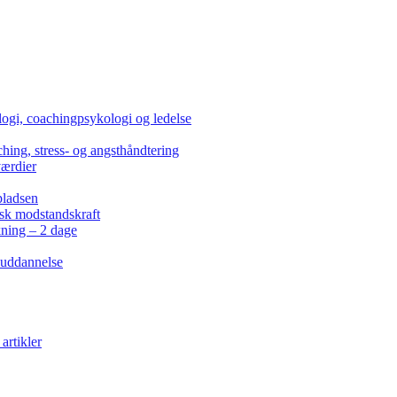
ogi, coachingpsykologi og ledelse
hing, stress- og angsthåndtering
værdier
pladsen
isk modstandskraft
kning – 2 dage
 uddannelse
artikler