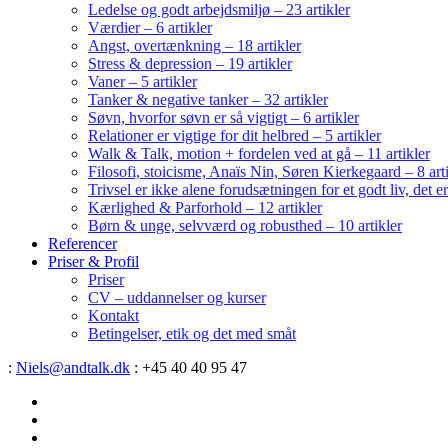
Ledelse og godt arbejdsmiljø – 23 artikler
Værdier – 6 artikler
Angst, overtænkning – 18 artikler
Stress & depression – 19 artikler
Vaner – 5 artikler
Tanker & negative tanker – 32 artikler
Søvn, hvorfor søvn er så vigtigt – 6 artikler
Relationer er vigtige for dit helbred – 5 artikler
Walk & Talk, motion + fordelen ved at gå – 11 artikler
Filosofi, stoicisme, Anaïs Nin, Søren Kierkegaard – 8 art
Trivsel er ikke alene forudsætningen for et godt liv, det 
Kærlighed & Parforhold – 12 artikler
Børn & unge, selvværd og robusthed – 10 artikler
Referencer
Priser & Profil
Priser
CV – uddannelser og kurser
Kontakt
Betingelser, etik og det med småt
:
Niels@andtalk.dk
: +45 40 40 95 47