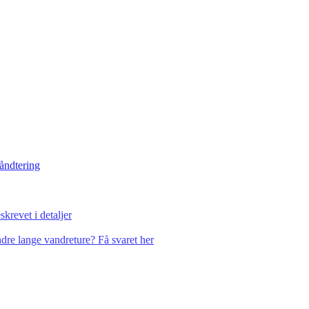
håndtering
krevet i detaljer
dre lange vandreture? Få svaret her