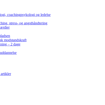
ogi, coachingpsykologi og ledelse
hing, stress- og angsthåndtering
værdier
pladsen
isk modstandskraft
kning – 2 dage
 uddannelse
artikler