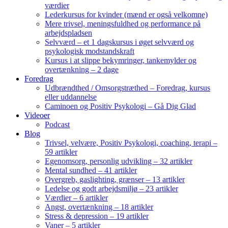
værdier
Lederkursus for kvinder (mænd er også velkomne)
Mere trivsel, meningsfuldhed og performance på
arbejdspladsen
Selvværd – et 1 dagskursus i øget selvværd og
psykologisk modstandskraft
Kursus i at slippe bekymringer, tankemylder og
overtænkning – 2 dage
Foredrag
Udbrændthed / Omsorgstræthed – Foredrag, kursus
eller uddannelse
Caminoen og Positiv Psykologi – Gå Dig Glad
Videoer
Podcast
Blog
Trivsel, velvære, Positiv Psykologi, coaching, terapi –
59 artikler
Egenomsorg, personlig udvikling – 32 artikler
Mental sundhed – 41 artikler
Overgreb, gaslighting, grænser – 13 artikler
Ledelse og godt arbejdsmiljø – 23 artikler
Værdier – 6 artikler
Angst, overtænkning – 18 artikler
Stress & depression – 19 artikler
Vaner – 5 artikler