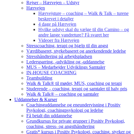
Rejser – Hærvejen – Udstyr
Hærvejen
Hærvejsture – coaching – Walk & Talk – turene
beskrevet i detaljer
4 dage på Hærvejen
Hvilke udstyr skal du vælge til din Camino – og
andre lange vandreture? Få svaret her
Videoer fra Hærvejen
Stresscoaching, terapi og hjælp til din angst
Værdibaseret, styrkebaseret og anerkendende ledelse
Stresshåndtering på arbejdspladsen
Ledersparring, -udvikling og -uddannelse
MUS – Medarbejder Udviklings Samtaler
IN-HOUSE COACHING
Teambuilding
Walk & Talk® til møder, MUS, coaching og terapi
Studerende – coaching, terapi og samtaler til halv pris
Walk & Talk® – coaching og samtaler
Uddannelser & Kurser
Coachinguddannelse og eneundervisning i Positiv
Psykologi, coachingpsykologi og ledelse
Få betalt din uddannelse
Grundkursus for private grupper i Positiv Psykologi,
coaching, stress- og angsthåndtering
Gratis* kursus i Positiv Psykologi, coaching, styrker og