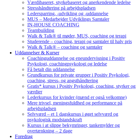
Værdibaseret, styrkebaseret og anerkendende ledelse
Stresshåndtering på arbejdspladsen
Ledersparring, -udvikling og -uddannelse
MUS – Medarbejder Udviklings Samtaler
IN-HOUSE COACHING
Teambuilding
Walk & Talk® til møder, MUS, coaching og terapi
Studerende – coaching, terapi og samtaler til halv pris
Walk & Talk® – coaching og samtaler
Uddannelser & Kurser
Coachinguddannelse og eneundervisning i Positiv
Psykologi, coachingpsykologi og ledelse
Få betalt din uddannelse
Grundkursus for private grupper i Positiv Psykologi,
coaching, stress- og angsthåndtering
Gratis* kursus i Positiv Psykologi, coaching, styrker og
værdier
Lederkursus for kvinder (mænd er også velkomne)
Mere trivsel, meningsfuldhed og performance på
arbejdspladsen
Selvværd – et 1 dagskursus i øget selvværd og
psykologisk modstandskraft
Kursus i at slippe bekymringer, tankemylder og
overtænkning – 2 dage
Foredrag