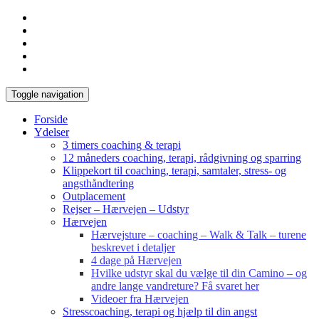
Toggle navigation
Forside
Ydelser
3 timers coaching & terapi
12 måneders coaching, terapi, rådgivning og sparring
Klippekort til coaching, terapi, samtaler, stress- og
angsthåndtering
Outplacement
Rejser – Hærvejen – Udstyr
Hærvejen
Hærvejsture – coaching – Walk & Talk – turene
beskrevet i detaljer
4 dage på Hærvejen
Hvilke udstyr skal du vælge til din Camino – og
andre lange vandreture? Få svaret her
Videoer fra Hærvejen
Stresscoaching, terapi og hjælp til din angst