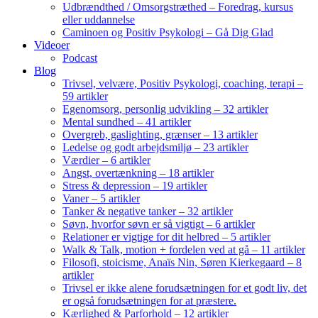
Udbrændthed / Omsorgstræthed – Foredrag, kursus
eller uddannelse
Caminoen og Positiv Psykologi – Gå Dig Glad
Videoer
Podcast
Blog
Trivsel, velvære, Positiv Psykologi, coaching, terapi –
59 artikler
Egenomsorg, personlig udvikling – 32 artikler
Mental sundhed – 41 artikler
Overgreb, gaslighting, grænser – 13 artikler
Ledelse og godt arbejdsmiljø – 23 artikler
Værdier – 6 artikler
Angst, overtænkning – 18 artikler
Stress & depression – 19 artikler
Vaner – 5 artikler
Tanker & negative tanker – 32 artikler
Søvn, hvorfor søvn er så vigtigt – 6 artikler
Relationer er vigtige for dit helbred – 5 artikler
Walk & Talk, motion + fordelen ved at gå – 11 artikler
Filosofi, stoicisme, Anaïs Nin, Søren Kierkegaard – 8
artikler
Trivsel er ikke alene forudsætningen for et godt liv, det
er også forudsætningen for at præstere.
Kærlighed & Parforhold – 12 artikler