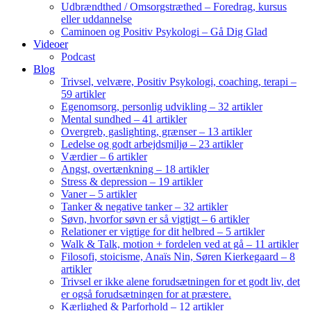
Udbrændthed / Omsorgstræthed – Foredrag, kursus
eller uddannelse
Caminoen og Positiv Psykologi – Gå Dig Glad
Videoer
Podcast
Blog
Trivsel, velvære, Positiv Psykologi, coaching, terapi –
59 artikler
Egenomsorg, personlig udvikling – 32 artikler
Mental sundhed – 41 artikler
Overgreb, gaslighting, grænser – 13 artikler
Ledelse og godt arbejdsmiljø – 23 artikler
Værdier – 6 artikler
Angst, overtænkning – 18 artikler
Stress & depression – 19 artikler
Vaner – 5 artikler
Tanker & negative tanker – 32 artikler
Søvn, hvorfor søvn er så vigtigt – 6 artikler
Relationer er vigtige for dit helbred – 5 artikler
Walk & Talk, motion + fordelen ved at gå – 11 artikler
Filosofi, stoicisme, Anaïs Nin, Søren Kierkegaard – 8
artikler
Trivsel er ikke alene forudsætningen for et godt liv, det
er også forudsætningen for at præstere.
Kærlighed & Parforhold – 12 artikler