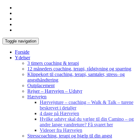
Toggle navigation
Forside
Ydelser
3 timers coaching & terapi
12 måneders coaching, terapi, rådgivning og sparring
Klippekort til coaching, terapi, samtaler, stress- og
angsthåndtering
Outplacement
Rejser – Hærvejen – Udstyr
Hærvejen
Hærvejsture – coaching – Walk & Talk – turene
beskrevet i detaljer
4 dage på Hærvejen
Hvilke udstyr skal du vælge til din Camino – og
andre lange vandreture? Få svaret her
Videoer fra Hærvejen
Stresscoaching, terapi og hjælp til din angst