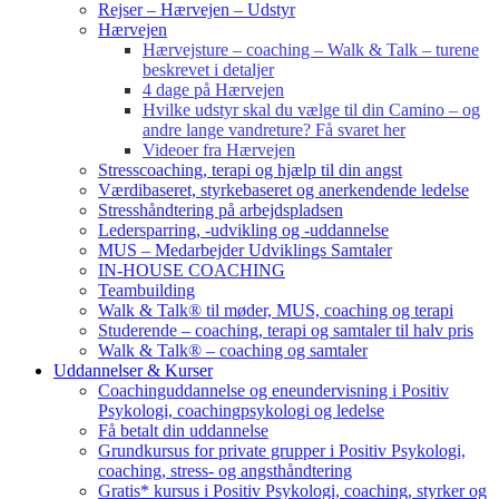
Rejser – Hærvejen – Udstyr
Hærvejen
Hærvejsture – coaching – Walk & Talk – turene
beskrevet i detaljer
4 dage på Hærvejen
Hvilke udstyr skal du vælge til din Camino – og
andre lange vandreture? Få svaret her
Videoer fra Hærvejen
Stresscoaching, terapi og hjælp til din angst
Værdibaseret, styrkebaseret og anerkendende ledelse
Stresshåndtering på arbejdspladsen
Ledersparring, -udvikling og -uddannelse
MUS – Medarbejder Udviklings Samtaler
IN-HOUSE COACHING
Teambuilding
Walk & Talk® til møder, MUS, coaching og terapi
Studerende – coaching, terapi og samtaler til halv pris
Walk & Talk® – coaching og samtaler
Uddannelser & Kurser
Coachinguddannelse og eneundervisning i Positiv
Psykologi, coachingpsykologi og ledelse
Få betalt din uddannelse
Grundkursus for private grupper i Positiv Psykologi,
coaching, stress- og angsthåndtering
Gratis* kursus i Positiv Psykologi, coaching, styrker og