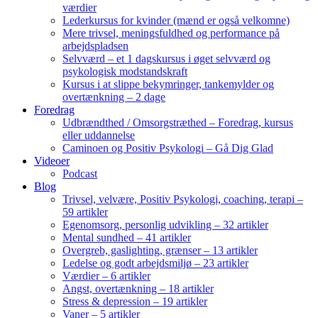
værdier
Lederkursus for kvinder (mænd er også velkomne)
Mere trivsel, meningsfuldhed og performance på
arbejdspladsen
Selvværd – et 1 dagskursus i øget selvværd og
psykologisk modstandskraft
Kursus i at slippe bekymringer, tankemylder og
overtænkning – 2 dage
Foredrag
Udbrændthed / Omsorgstræthed – Foredrag, kursus
eller uddannelse
Caminoen og Positiv Psykologi – Gå Dig Glad
Videoer
Podcast
Blog
Trivsel, velvære, Positiv Psykologi, coaching, terapi –
59 artikler
Egenomsorg, personlig udvikling – 32 artikler
Mental sundhed – 41 artikler
Overgreb, gaslighting, grænser – 13 artikler
Ledelse og godt arbejdsmiljø – 23 artikler
Værdier – 6 artikler
Angst, overtænkning – 18 artikler
Stress & depression – 19 artikler
Vaner – 5 artikler