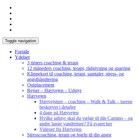
Toggle navigation
Forside
Ydelser
3 timers coaching & terapi
12 måneders coaching, terapi, rådgivning og sparring
Klippekort til coaching, terapi, samtaler, stress- og
angsthåndtering
Outplacement
Rejser – Hærvejen – Udstyr
Hærvejen
Hærvejsture – coaching – Walk & Talk – turene
beskrevet i detaljer
4 dage på Hærvejen
Hvilke udstyr skal du vælge til din Camino – og
andre lange vandreture? Få svaret her
Videoer fra Hærvejen
Stresscoaching, terapi og hjælp til din angst