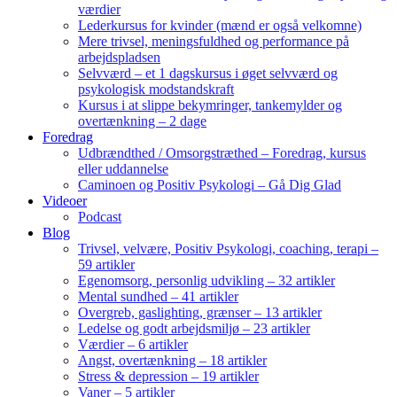
værdier
Lederkursus for kvinder (mænd er også velkomne)
Mere trivsel, meningsfuldhed og performance på
arbejdspladsen
Selvværd – et 1 dagskursus i øget selvværd og
psykologisk modstandskraft
Kursus i at slippe bekymringer, tankemylder og
overtænkning – 2 dage
Foredrag
Udbrændthed / Omsorgstræthed – Foredrag, kursus
eller uddannelse
Caminoen og Positiv Psykologi – Gå Dig Glad
Videoer
Podcast
Blog
Trivsel, velvære, Positiv Psykologi, coaching, terapi –
59 artikler
Egenomsorg, personlig udvikling – 32 artikler
Mental sundhed – 41 artikler
Overgreb, gaslighting, grænser – 13 artikler
Ledelse og godt arbejdsmiljø – 23 artikler
Værdier – 6 artikler
Angst, overtænkning – 18 artikler
Stress & depression – 19 artikler
Vaner – 5 artikler