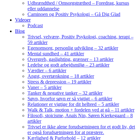
Udbrændthed / Omsorgstræthed – Foredrag, kursus
eller uddannelse
Caminoen og Positiv Psykologi – Gå Dig Glad
Videoer
Podcast
Blog
Trivsel, velvære, Positiv Psykologi, coaching, terapi –
59 artikler
Egenomsorg, personlig udvikling – 32 artikler
Mental sundhed – 41 artikler
Overgreb, gaslighting, grænser – 13 artikler
Ledelse og godt arbejdsmiljø – 23 artikler
Værdier – 6 artikler
Angst, overtænkning – 18 artikler
Stress & depression – 19 artikler
Vaner – 5 artikler
Tanker & negative tanker – 32 artikler
Søvn, hvorfor søvn er så vigtigt – 6 artikler
Relationer er vigtige for dit helbred – 5 artikler
Walk & Talk, motion + fordelen ved at gå – 11 artikler
Filosofi, stoicisme, Anaïs Nin, Søren Kierkegaard – 8
artikler
Trivsel er ikke alene forudsætningen for et godt liv, det
er også forudsætningen for at præstere.
Kærlighed & Parforhold – 12 artikler