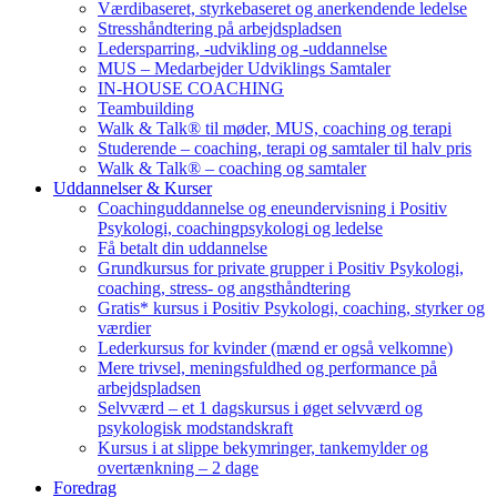
Værdibaseret, styrkebaseret og anerkendende ledelse
Stresshåndtering på arbejdspladsen
Ledersparring, -udvikling og -uddannelse
MUS – Medarbejder Udviklings Samtaler
IN-HOUSE COACHING
Teambuilding
Walk & Talk® til møder, MUS, coaching og terapi
Studerende – coaching, terapi og samtaler til halv pris
Walk & Talk® – coaching og samtaler
Uddannelser & Kurser
Coachinguddannelse og eneundervisning i Positiv
Psykologi, coachingpsykologi og ledelse
Få betalt din uddannelse
Grundkursus for private grupper i Positiv Psykologi,
coaching, stress- og angsthåndtering
Gratis* kursus i Positiv Psykologi, coaching, styrker og
værdier
Lederkursus for kvinder (mænd er også velkomne)
Mere trivsel, meningsfuldhed og performance på
arbejdspladsen
Selvværd – et 1 dagskursus i øget selvværd og
psykologisk modstandskraft
Kursus i at slippe bekymringer, tankemylder og
overtænkning – 2 dage
Foredrag