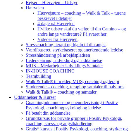
Rejser – Hærvejen – Udstyr
Hærvejen
Hærvejsture – coaching – Walk & Talk – turene
beskrevet i detaljer
4 dage på Hærvejen
Hvilke udstyr skal du vælge til din Camino – og
andre lange vandreture? Få svaret her
Videoer fra Hærvejen
Stresscoaching, terapi og hjælp til din angst
Værdibaseret, styrkebaseret og anerkendende ledelse
Stresshåndtering på arbejdspladsen
Ledersparring, -udvikling og -uddannelse
MUS – Medarbejder Udviklings Samtaler
IN-HOUSE COACHING
Teambuilding
Walk & Talk® til møder, MUS, coaching og terapi
Studerende – coaching, terapi og samtaler til halv pris
Walk & Talk® – coaching og samtaler
Uddannelser & Kurser
Coachinguddannelse og eneundervisning i Positiv
Psykologi, coachingpsykologi og ledelse
Få betalt din uddannelse
Grundkursus for private grupper i Positiv Psykologi,
coaching, stress- og angsthåndtering
Gratis* kursus i Positiv Psykologi, coaching, styrker og