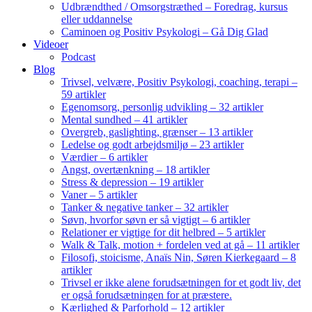
Udbrændthed / Omsorgstræthed – Foredrag, kursus
eller uddannelse
Caminoen og Positiv Psykologi – Gå Dig Glad
Videoer
Podcast
Blog
Trivsel, velvære, Positiv Psykologi, coaching, terapi –
59 artikler
Egenomsorg, personlig udvikling – 32 artikler
Mental sundhed – 41 artikler
Overgreb, gaslighting, grænser – 13 artikler
Ledelse og godt arbejdsmiljø – 23 artikler
Værdier – 6 artikler
Angst, overtænkning – 18 artikler
Stress & depression – 19 artikler
Vaner – 5 artikler
Tanker & negative tanker – 32 artikler
Søvn, hvorfor søvn er så vigtigt – 6 artikler
Relationer er vigtige for dit helbred – 5 artikler
Walk & Talk, motion + fordelen ved at gå – 11 artikler
Filosofi, stoicisme, Anaïs Nin, Søren Kierkegaard – 8
artikler
Trivsel er ikke alene forudsætningen for et godt liv, det
er også forudsætningen for at præstere.
Kærlighed & Parforhold – 12 artikler