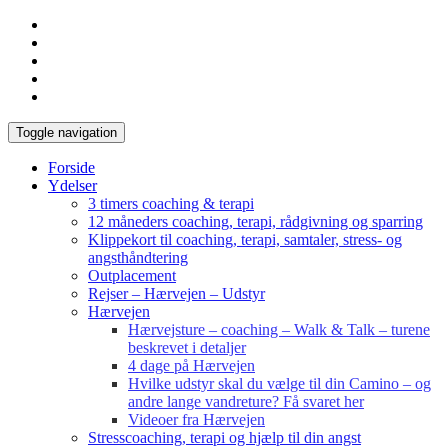
Toggle navigation
Forside
Ydelser
3 timers coaching & terapi
12 måneders coaching, terapi, rådgivning og sparring
Klippekort til coaching, terapi, samtaler, stress- og
angsthåndtering
Outplacement
Rejser – Hærvejen – Udstyr
Hærvejen
Hærvejsture – coaching – Walk & Talk – turene
beskrevet i detaljer
4 dage på Hærvejen
Hvilke udstyr skal du vælge til din Camino – og
andre lange vandreture? Få svaret her
Videoer fra Hærvejen
Stresscoaching, terapi og hjælp til din angst