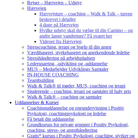
Rejser – Hærvejen – Udstyr
Hærvejen
Hærvejsture – coaching – Walk & Talk – turene
beskrevet i detaljer
4 dage på Hærvejen
Hvilke udstyr skal du vælge til din Camino – og
andre lange vandreture? Få svaret her
Videoer fra Hærvejen
Stresscoaching, terapi og hjælp til din angst
Værdibaseret, styrkebaseret og anerkendende ledelse
Stresshåndtering på arbejdspladsen
Ledersparring, -udvikling og -uddannelse
MUS – Medarbejder Udviklings Samtaler
IN-HOUSE COACHING
Teambuilding
Walk & Talk® til møder, MUS, coaching og terapi
Studerende – coaching, terapi og samtaler til halv pris
Walk & Talk® – coaching og samtaler
Uddannelser & Kurser
Coachinguddannelse og eneundervisning i Positiv
Psykologi, coachingpsykologi og ledelse
Få betalt din uddannelse
Grundkursus for private grupper i Positiv Psykologi,
coaching, stress- og angsthåndtering
Gratis* kursus i Positiv Psykologi, coaching, styrker og