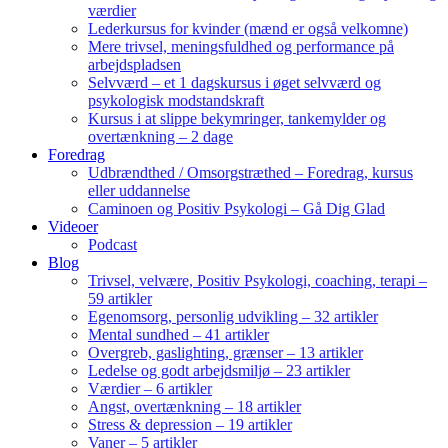
værdier
Lederkursus for kvinder (mænd er også velkomne)
Mere trivsel, meningsfuldhed og performance på
arbejdspladsen
Selvværd – et 1 dagskursus i øget selvværd og
psykologisk modstandskraft
Kursus i at slippe bekymringer, tankemylder og
overtænkning – 2 dage
Foredrag
Udbrændthed / Omsorgstræthed – Foredrag, kursus
eller uddannelse
Caminoen og Positiv Psykologi – Gå Dig Glad
Videoer
Podcast
Blog
Trivsel, velvære, Positiv Psykologi, coaching, terapi –
59 artikler
Egenomsorg, personlig udvikling – 32 artikler
Mental sundhed – 41 artikler
Overgreb, gaslighting, grænser – 13 artikler
Ledelse og godt arbejdsmiljø – 23 artikler
Værdier – 6 artikler
Angst, overtænkning – 18 artikler
Stress & depression – 19 artikler
Vaner – 5 artikler