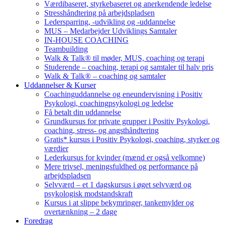
Værdibaseret, styrkebaseret og anerkendende ledelse
Stresshåndtering på arbejdspladsen
Ledersparring, -udvikling og -uddannelse
MUS – Medarbejder Udviklings Samtaler
IN-HOUSE COACHING
Teambuilding
Walk & Talk® til møder, MUS, coaching og terapi
Studerende – coaching, terapi og samtaler til halv pris
Walk & Talk® – coaching og samtaler
Uddannelser & Kurser
Coachinguddannelse og eneundervisning i Positiv
Psykologi, coachingpsykologi og ledelse
Få betalt din uddannelse
Grundkursus for private grupper i Positiv Psykologi,
coaching, stress- og angsthåndtering
Gratis* kursus i Positiv Psykologi, coaching, styrker og
værdier
Lederkursus for kvinder (mænd er også velkomne)
Mere trivsel, meningsfuldhed og performance på
arbejdspladsen
Selvværd – et 1 dagskursus i øget selvværd og
psykologisk modstandskraft
Kursus i at slippe bekymringer, tankemylder og
overtænkning – 2 dage
Foredrag