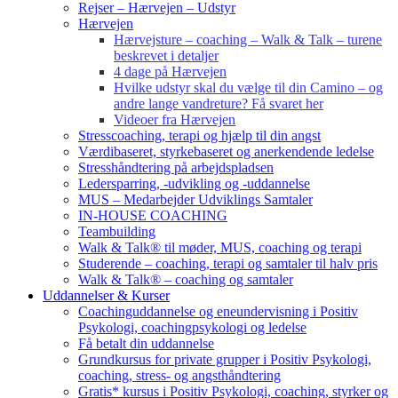
Rejser – Hærvejen – Udstyr
Hærvejen
Hærvejsture – coaching – Walk & Talk – turene
beskrevet i detaljer
4 dage på Hærvejen
Hvilke udstyr skal du vælge til din Camino – og
andre lange vandreture? Få svaret her
Videoer fra Hærvejen
Stresscoaching, terapi og hjælp til din angst
Værdibaseret, styrkebaseret og anerkendende ledelse
Stresshåndtering på arbejdspladsen
Ledersparring, -udvikling og -uddannelse
MUS – Medarbejder Udviklings Samtaler
IN-HOUSE COACHING
Teambuilding
Walk & Talk® til møder, MUS, coaching og terapi
Studerende – coaching, terapi og samtaler til halv pris
Walk & Talk® – coaching og samtaler
Uddannelser & Kurser
Coachinguddannelse og eneundervisning i Positiv
Psykologi, coachingpsykologi og ledelse
Få betalt din uddannelse
Grundkursus for private grupper i Positiv Psykologi,
coaching, stress- og angsthåndtering
Gratis* kursus i Positiv Psykologi, coaching, styrker og