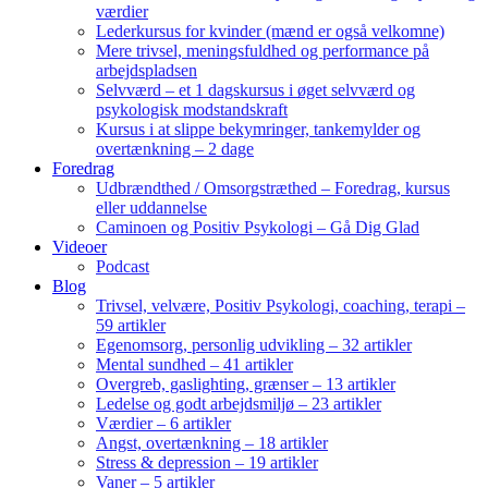
værdier
Lederkursus for kvinder (mænd er også velkomne)
Mere trivsel, meningsfuldhed og performance på
arbejdspladsen
Selvværd – et 1 dagskursus i øget selvværd og
psykologisk modstandskraft
Kursus i at slippe bekymringer, tankemylder og
overtænkning – 2 dage
Foredrag
Udbrændthed / Omsorgstræthed – Foredrag, kursus
eller uddannelse
Caminoen og Positiv Psykologi – Gå Dig Glad
Videoer
Podcast
Blog
Trivsel, velvære, Positiv Psykologi, coaching, terapi –
59 artikler
Egenomsorg, personlig udvikling – 32 artikler
Mental sundhed – 41 artikler
Overgreb, gaslighting, grænser – 13 artikler
Ledelse og godt arbejdsmiljø – 23 artikler
Værdier – 6 artikler
Angst, overtænkning – 18 artikler
Stress & depression – 19 artikler
Vaner – 5 artikler