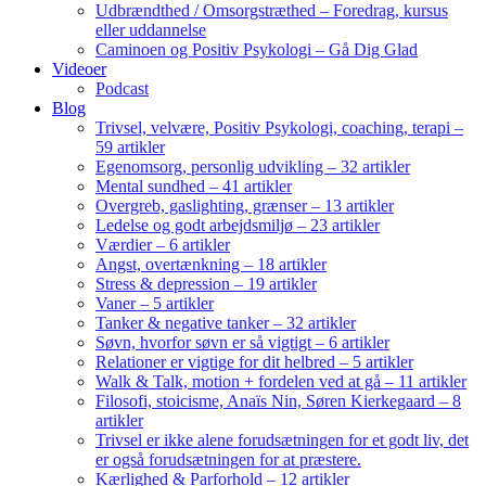
Udbrændthed / Omsorgstræthed – Foredrag, kursus
eller uddannelse
Caminoen og Positiv Psykologi – Gå Dig Glad
Videoer
Podcast
Blog
Trivsel, velvære, Positiv Psykologi, coaching, terapi –
59 artikler
Egenomsorg, personlig udvikling – 32 artikler
Mental sundhed – 41 artikler
Overgreb, gaslighting, grænser – 13 artikler
Ledelse og godt arbejdsmiljø – 23 artikler
Værdier – 6 artikler
Angst, overtænkning – 18 artikler
Stress & depression – 19 artikler
Vaner – 5 artikler
Tanker & negative tanker – 32 artikler
Søvn, hvorfor søvn er så vigtigt – 6 artikler
Relationer er vigtige for dit helbred – 5 artikler
Walk & Talk, motion + fordelen ved at gå – 11 artikler
Filosofi, stoicisme, Anaïs Nin, Søren Kierkegaard – 8
artikler
Trivsel er ikke alene forudsætningen for et godt liv, det
er også forudsætningen for at præstere.
Kærlighed & Parforhold – 12 artikler