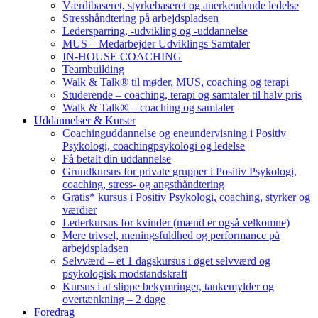
Værdibaseret, styrkebaseret og anerkendende ledelse
Stresshåndtering på arbejdspladsen
Ledersparring, -udvikling og -uddannelse
MUS – Medarbejder Udviklings Samtaler
IN-HOUSE COACHING
Teambuilding
Walk & Talk® til møder, MUS, coaching og terapi
Studerende – coaching, terapi og samtaler til halv pris
Walk & Talk® – coaching og samtaler
Uddannelser & Kurser
Coachinguddannelse og eneundervisning i Positiv
Psykologi, coachingpsykologi og ledelse
Få betalt din uddannelse
Grundkursus for private grupper i Positiv Psykologi,
coaching, stress- og angsthåndtering
Gratis* kursus i Positiv Psykologi, coaching, styrker og
værdier
Lederkursus for kvinder (mænd er også velkomne)
Mere trivsel, meningsfuldhed og performance på
arbejdspladsen
Selvværd – et 1 dagskursus i øget selvværd og
psykologisk modstandskraft
Kursus i at slippe bekymringer, tankemylder og
overtænkning – 2 dage
Foredrag