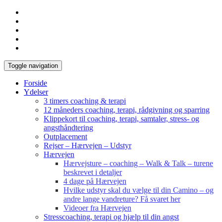
Toggle navigation
Forside
Ydelser
3 timers coaching & terapi
12 måneders coaching, terapi, rådgivning og sparring
Klippekort til coaching, terapi, samtaler, stress- og
angsthåndtering
Outplacement
Rejser – Hærvejen – Udstyr
Hærvejen
Hærvejsture – coaching – Walk & Talk – turene
beskrevet i detaljer
4 dage på Hærvejen
Hvilke udstyr skal du vælge til din Camino – og
andre lange vandreture? Få svaret her
Videoer fra Hærvejen
Stresscoaching, terapi og hjælp til din angst