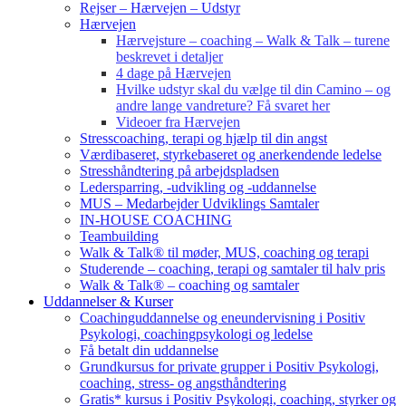
Rejser – Hærvejen – Udstyr
Hærvejen
Hærvejsture – coaching – Walk & Talk – turene
beskrevet i detaljer
4 dage på Hærvejen
Hvilke udstyr skal du vælge til din Camino – og
andre lange vandreture? Få svaret her
Videoer fra Hærvejen
Stresscoaching, terapi og hjælp til din angst
Værdibaseret, styrkebaseret og anerkendende ledelse
Stresshåndtering på arbejdspladsen
Ledersparring, -udvikling og -uddannelse
MUS – Medarbejder Udviklings Samtaler
IN-HOUSE COACHING
Teambuilding
Walk & Talk® til møder, MUS, coaching og terapi
Studerende – coaching, terapi og samtaler til halv pris
Walk & Talk® – coaching og samtaler
Uddannelser & Kurser
Coachinguddannelse og eneundervisning i Positiv
Psykologi, coachingpsykologi og ledelse
Få betalt din uddannelse
Grundkursus for private grupper i Positiv Psykologi,
coaching, stress- og angsthåndtering
Gratis* kursus i Positiv Psykologi, coaching, styrker og