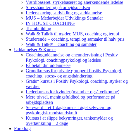
Værdibaseret, styrkebaseret og anerkendende ledelse
Stresshåndtering på arbejdspladsen
Ledersparring, -udvikling og -uddannelse
MUS – Medarbejder Udviklings Samtaler
IN-HOUSE COACHING
Teambuilding
Walk & Talk® til møder, MUS, coaching og terapi
Studerende – coaching, terapi og samtaler til halv pris
Walk & Talk® – coaching og samtaler
Uddannelser & Kurser
Coachinguddannelse og eneundervisning i Positiv
Psykologi, coachingpsykologi og ledelse
Få betalt din uddannelse
Grundkursus for private grupper i Positiv Psykologi,
coaching, stress- og angsthåndtering
Gratis* kursus i Positiv Psykologi, coaching, styrker og
værdier
Lederkursus for kvinder (mænd er også velkomne)
Mere trivsel, meningsfuldhed og performance på
arbejdspladsen
Selvværd – et 1 dagskursus i øget selvværd og
psykologisk modstandskraft
Kursus i at slippe bekymringer, tankemylder og
overtænkning – 2 dage
Foredrag