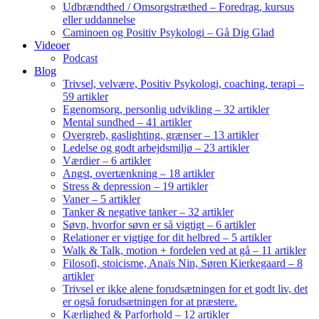
Udbrændthed / Omsorgstræthed – Foredrag, kursus
eller uddannelse
Caminoen og Positiv Psykologi – Gå Dig Glad
Videoer
Podcast
Blog
Trivsel, velvære, Positiv Psykologi, coaching, terapi –
59 artikler
Egenomsorg, personlig udvikling – 32 artikler
Mental sundhed – 41 artikler
Overgreb, gaslighting, grænser – 13 artikler
Ledelse og godt arbejdsmiljø – 23 artikler
Værdier – 6 artikler
Angst, overtænkning – 18 artikler
Stress & depression – 19 artikler
Vaner – 5 artikler
Tanker & negative tanker – 32 artikler
Søvn, hvorfor søvn er så vigtigt – 6 artikler
Relationer er vigtige for dit helbred – 5 artikler
Walk & Talk, motion + fordelen ved at gå – 11 artikler
Filosofi, stoicisme, Anaïs Nin, Søren Kierkegaard – 8
artikler
Trivsel er ikke alene forudsætningen for et godt liv, det
er også forudsætningen for at præstere.
Kærlighed & Parforhold – 12 artikler