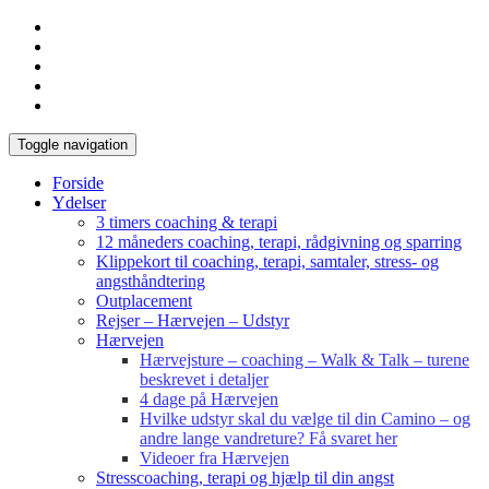
Toggle navigation
Forside
Ydelser
3 timers coaching & terapi
12 måneders coaching, terapi, rådgivning og sparring
Klippekort til coaching, terapi, samtaler, stress- og
angsthåndtering
Outplacement
Rejser – Hærvejen – Udstyr
Hærvejen
Hærvejsture – coaching – Walk & Talk – turene
beskrevet i detaljer
4 dage på Hærvejen
Hvilke udstyr skal du vælge til din Camino – og
andre lange vandreture? Få svaret her
Videoer fra Hærvejen
Stresscoaching, terapi og hjælp til din angst