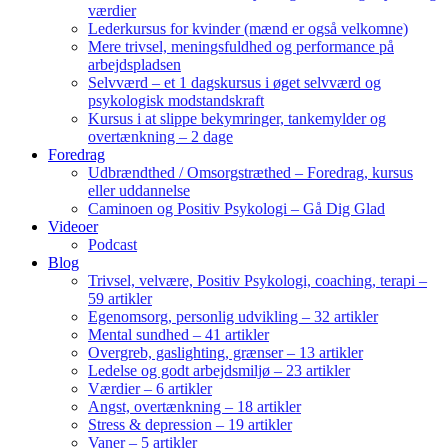
værdier
Lederkursus for kvinder (mænd er også velkomne)
Mere trivsel, meningsfuldhed og performance på
arbejdspladsen
Selvværd – et 1 dagskursus i øget selvværd og
psykologisk modstandskraft
Kursus i at slippe bekymringer, tankemylder og
overtænkning – 2 dage
Foredrag
Udbrændthed / Omsorgstræthed – Foredrag, kursus
eller uddannelse
Caminoen og Positiv Psykologi – Gå Dig Glad
Videoer
Podcast
Blog
Trivsel, velvære, Positiv Psykologi, coaching, terapi –
59 artikler
Egenomsorg, personlig udvikling – 32 artikler
Mental sundhed – 41 artikler
Overgreb, gaslighting, grænser – 13 artikler
Ledelse og godt arbejdsmiljø – 23 artikler
Værdier – 6 artikler
Angst, overtænkning – 18 artikler
Stress & depression – 19 artikler
Vaner – 5 artikler