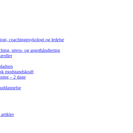
ogi, coachingpsykologi og ledelse
hing, stress- og angsthåndtering
værdier
pladsen
isk modstandskraft
kning – 2 dage
 uddannelse
artikler