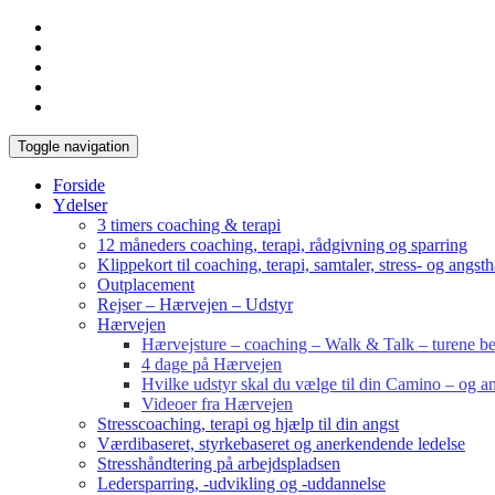
Toggle navigation
Forside
Ydelser
3 timers coaching & terapi
12 måneders coaching, terapi, rådgivning og sparring
Klippekort til coaching, terapi, samtaler, stress- og angst
Outplacement
Rejser – Hærvejen – Udstyr
Hærvejen
Hærvejsture – coaching – Walk & Talk – turene bes
4 dage på Hærvejen
Hvilke udstyr skal du vælge til din Camino – og an
Videoer fra Hærvejen
Stresscoaching, terapi og hjælp til din angst
Værdibaseret, styrkebaseret og anerkendende ledelse
Stresshåndtering på arbejdspladsen
Ledersparring, -udvikling og -uddannelse