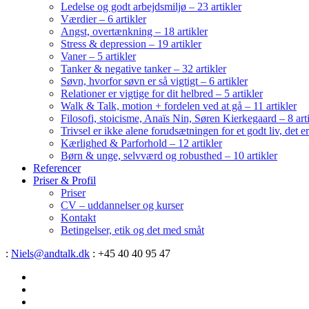
Ledelse og godt arbejdsmiljø – 23 artikler
Værdier – 6 artikler
Angst, overtænkning – 18 artikler
Stress & depression – 19 artikler
Vaner – 5 artikler
Tanker & negative tanker – 32 artikler
Søvn, hvorfor søvn er så vigtigt – 6 artikler
Relationer er vigtige for dit helbred – 5 artikler
Walk & Talk, motion + fordelen ved at gå – 11 artikler
Filosofi, stoicisme, Anaïs Nin, Søren Kierkegaard – 8 art
Trivsel er ikke alene forudsætningen for et godt liv, det 
Kærlighed & Parforhold – 12 artikler
Børn & unge, selvværd og robusthed – 10 artikler
Referencer
Priser & Profil
Priser
CV – uddannelser og kurser
Kontakt
Betingelser, etik og det med småt
:
Niels@andtalk.dk
: +45 40 40 95 47