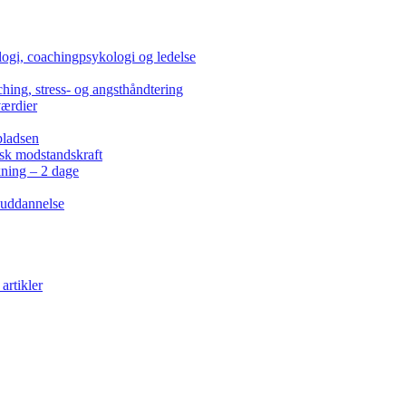
ogi, coachingpsykologi og ledelse
hing, stress- og angsthåndtering
værdier
pladsen
isk modstandskraft
kning – 2 dage
 uddannelse
artikler