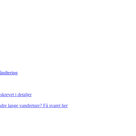
håndtering
krevet i detaljer
dre lange vandreture? Få svaret her