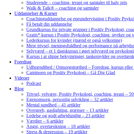
Studerende – coaching, terapi og samtaler til halv pris
Walk & Talk® – coaching og samtaler
Uddannelser & Kurser
Coachinguddannelse og eneundervisning i Positiv Psykol
Få betalt din uddannelse
Grundkursus for private grupper i Positiv Psykologi, coac
Gratis* kursus i Positiv Psykologi, coaching, styrker og 
Lederkursus for kvinder (mænd er også velkomne)
Mere trivsel, meningsfuldhed og performance på arbejds
Selvværd – et 1 dagskursus i øget selvværd og psykolog
Kursus i at slippe bekymringer, tankemylder og overtæn
Foredrag
Udbrændthed / Omsorgstræthed – Foredrag, kursus eller
Caminoen og Positiv Psykologi – Gå Dig Glad
Videoer
Podcast
Blog
Trivsel, velvære, Positiv Psykologi, coaching, terapi – 59 
Egenomsorg, personlig udvikling – 32 artikler
Mental sundhed – 41 artikler
Overgreb, gaslighting, grænser – 13 artikler
Ledelse og godt arbejdsmiljø – 23 artikler
Værdier – 6 artikler
Angst, overtænkning – 18 artikler
Stress & depression – 19 artikler