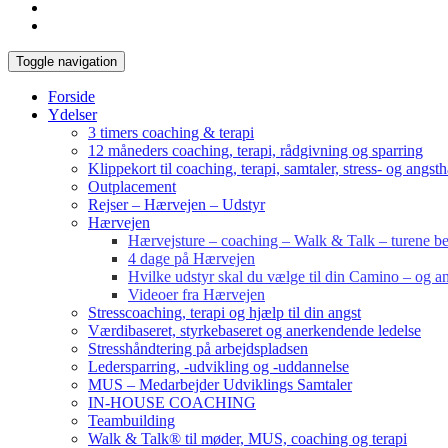
Toggle navigation
Forside
Ydelser
3 timers coaching & terapi
12 måneders coaching, terapi, rådgivning og sparring
Klippekort til coaching, terapi, samtaler, stress- og angst
Outplacement
Rejser – Hærvejen – Udstyr
Hærvejen
Hærvejsture – coaching – Walk & Talk – turene bes
4 dage på Hærvejen
Hvilke udstyr skal du vælge til din Camino – og an
Videoer fra Hærvejen
Stresscoaching, terapi og hjælp til din angst
Værdibaseret, styrkebaseret og anerkendende ledelse
Stresshåndtering på arbejdspladsen
Ledersparring, -udvikling og -uddannelse
MUS – Medarbejder Udviklings Samtaler
IN-HOUSE COACHING
Teambuilding
Walk & Talk® til møder, MUS, coaching og terapi