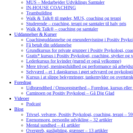
MUS – Medarbejder Udviklings Samtaler
IN-HOUSE COACHING
Teambuilding
Walk & Talk® til møder, MUS, coaching og terapi
Studerende – coaching, terapi og samtaler til halv pris
Walk & Talk® – coaching og samtaler
Uddannelser & Kurser
Coachinguddannelse og eneundervisning i Positiv Psykol
Få betalt din uddannelse
Grundkursus for private grupper i Positiv Psykologi, coac
Gratis* kursus i Positiv Psykologi, coaching, styrker og 
Lederkursus for kvinder (mænd er også velkomne)
Mere trivsel, meningsfuldhed og performance på arbejds
Selvværd – et 1 dagskursus i øget selvværd og psykolog
Kursus i at slippe bekymringer, tankemylder og overtæn
Foredrag
Udbrændthed / Omsorgstræthed – Foredrag, kursus eller
Caminoen og Positiv Psykologi – Gå Dig Glad
Videoer
Podcast
Blog
Trivsel, velvære, Positiv Psykologi, coaching, terapi – 59 
Egenomsorg, personlig udvikling – 32 artikler
Mental sundhed – 41 artikler
Overgreb, gaslighting, grænser – 13 artikler