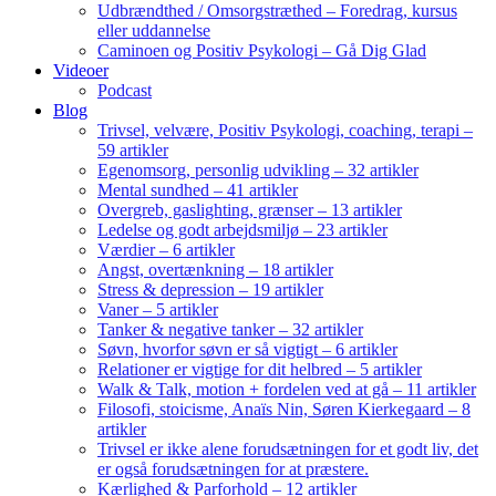
Udbrændthed / Omsorgstræthed – Foredrag, kursus
eller uddannelse
Caminoen og Positiv Psykologi – Gå Dig Glad
Videoer
Podcast
Blog
Trivsel, velvære, Positiv Psykologi, coaching, terapi –
59 artikler
Egenomsorg, personlig udvikling – 32 artikler
Mental sundhed – 41 artikler
Overgreb, gaslighting, grænser – 13 artikler
Ledelse og godt arbejdsmiljø – 23 artikler
Værdier – 6 artikler
Angst, overtænkning – 18 artikler
Stress & depression – 19 artikler
Vaner – 5 artikler
Tanker & negative tanker – 32 artikler
Søvn, hvorfor søvn er så vigtigt – 6 artikler
Relationer er vigtige for dit helbred – 5 artikler
Walk & Talk, motion + fordelen ved at gå – 11 artikler
Filosofi, stoicisme, Anaïs Nin, Søren Kierkegaard – 8
artikler
Trivsel er ikke alene forudsætningen for et godt liv, det
er også forudsætningen for at præstere.
Kærlighed & Parforhold – 12 artikler