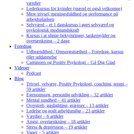
værdier
Lederkursus for kvinder (mænd er også velkomne)
Mere trivsel, meningsfuldhed og performance på
arbejdspladsen
Selvværd – et 1 dagskursus i øget selvværd og
psykologisk modstandskraft
Kursus i at slippe bekymringer, tankemylder og
overtænkning – 2 dage
Foredrag
Udbrændthed / Omsorgstræthed – Foredrag, kursus
eller uddannelse
Caminoen og Positiv Psykologi – Gå Dig Glad
Videoer
Podcast
Blog
Trivsel, velvære, Positiv Psykologi, coaching, terapi –
59 artikler
Egenomsorg, personlig udvikling – 32 artikler
Mental sundhed – 41 artikler
Overgreb, gaslighting, grænser – 13 artikler
Ledelse og godt arbejdsmiljø – 23 artikler
Værdier – 6 artikler
Angst, overtænkning – 18 artikler
Stress & depression – 19 artikler
Vaner – 5 artikler