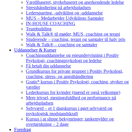
Værdibaseret, styrkebaseret og anerkendende ledelse
Stresshåndtering på arbejdspladsen
Ledersparring, -udvikling og -uddannelse
MUS – Medarbejder Udviklings Samtaler
IN-HOUSE COACHING
Teambuilding
Walk & Talk® til møder, MUS, coaching og terapi
Studerende – coaching, terapi og samtaler til halv pris
Walk & Talk® – coaching og samtaler
Uddannelser & Kurser
Coachinguddannelse og eneundervisning i Positiv
Psykologi, coachingpsykologi og ledelse
Få betalt din uddannelse
Grundkursus for private grupper i Positiv Psykologi,
coaching, stress- og angsthåndtering
Gratis* kursus i Positiv Psykologi, coaching, styrker og
værdier
Lederkursus for kvinder (mænd er også velkomne)
Mere trivsel, meningsfuldhed og performance på
arbejdspladsen
Selvværd – et 1 dagskursus i øget selvværd og
psykologisk modstandskraft
Kursus i at slippe bekymringer, tankemylder og
overtænkning – 2 dage
Foredrag