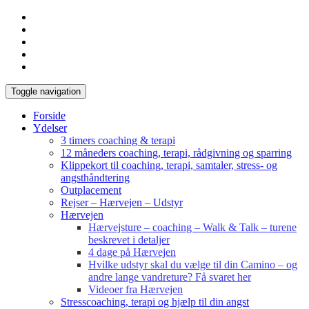
Toggle navigation
Forside
Ydelser
3 timers coaching & terapi
12 måneders coaching, terapi, rådgivning og sparring
Klippekort til coaching, terapi, samtaler, stress- og
angsthåndtering
Outplacement
Rejser – Hærvejen – Udstyr
Hærvejen
Hærvejsture – coaching – Walk & Talk – turene
beskrevet i detaljer
4 dage på Hærvejen
Hvilke udstyr skal du vælge til din Camino – og
andre lange vandreture? Få svaret her
Videoer fra Hærvejen
Stresscoaching, terapi og hjælp til din angst