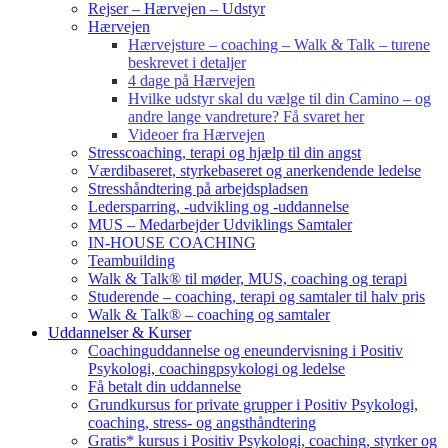
Rejser – Hærvejen – Udstyr
Hærvejen
Hærvejsture – coaching – Walk & Talk – turene
beskrevet i detaljer
4 dage på Hærvejen
Hvilke udstyr skal du vælge til din Camino – og
andre lange vandreture? Få svaret her
Videoer fra Hærvejen
Stresscoaching, terapi og hjælp til din angst
Værdibaseret, styrkebaseret og anerkendende ledelse
Stresshåndtering på arbejdspladsen
Ledersparring, -udvikling og -uddannelse
MUS – Medarbejder Udviklings Samtaler
IN-HOUSE COACHING
Teambuilding
Walk & Talk® til møder, MUS, coaching og terapi
Studerende – coaching, terapi og samtaler til halv pris
Walk & Talk® – coaching og samtaler
Uddannelser & Kurser
Coachinguddannelse og eneundervisning i Positiv
Psykologi, coachingpsykologi og ledelse
Få betalt din uddannelse
Grundkursus for private grupper i Positiv Psykologi,
coaching, stress- og angsthåndtering
Gratis* kursus i Positiv Psykologi, coaching, styrker og