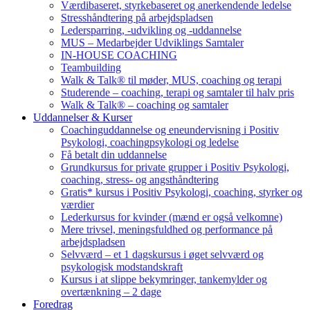
Værdibaseret, styrkebaseret og anerkendende ledelse
Stresshåndtering på arbejdspladsen
Ledersparring, -udvikling og -uddannelse
MUS – Medarbejder Udviklings Samtaler
IN-HOUSE COACHING
Teambuilding
Walk & Talk® til møder, MUS, coaching og terapi
Studerende – coaching, terapi og samtaler til halv pris
Walk & Talk® – coaching og samtaler
Uddannelser & Kurser
Coachinguddannelse og eneundervisning i Positiv
Psykologi, coachingpsykologi og ledelse
Få betalt din uddannelse
Grundkursus for private grupper i Positiv Psykologi,
coaching, stress- og angsthåndtering
Gratis* kursus i Positiv Psykologi, coaching, styrker og
værdier
Lederkursus for kvinder (mænd er også velkomne)
Mere trivsel, meningsfuldhed og performance på
arbejdspladsen
Selvværd – et 1 dagskursus i øget selvværd og
psykologisk modstandskraft
Kursus i at slippe bekymringer, tankemylder og
overtænkning – 2 dage
Foredrag