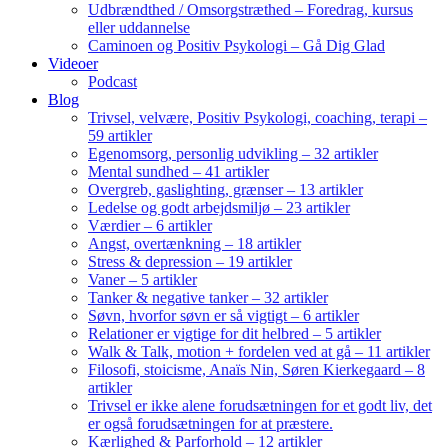
Udbrændthed / Omsorgstræthed – Foredrag, kursus
eller uddannelse
Caminoen og Positiv Psykologi – Gå Dig Glad
Videoer
Podcast
Blog
Trivsel, velvære, Positiv Psykologi, coaching, terapi –
59 artikler
Egenomsorg, personlig udvikling – 32 artikler
Mental sundhed – 41 artikler
Overgreb, gaslighting, grænser – 13 artikler
Ledelse og godt arbejdsmiljø – 23 artikler
Værdier – 6 artikler
Angst, overtænkning – 18 artikler
Stress & depression – 19 artikler
Vaner – 5 artikler
Tanker & negative tanker – 32 artikler
Søvn, hvorfor søvn er så vigtigt – 6 artikler
Relationer er vigtige for dit helbred – 5 artikler
Walk & Talk, motion + fordelen ved at gå – 11 artikler
Filosofi, stoicisme, Anaïs Nin, Søren Kierkegaard – 8
artikler
Trivsel er ikke alene forudsætningen for et godt liv, det
er også forudsætningen for at præstere.
Kærlighed & Parforhold – 12 artikler