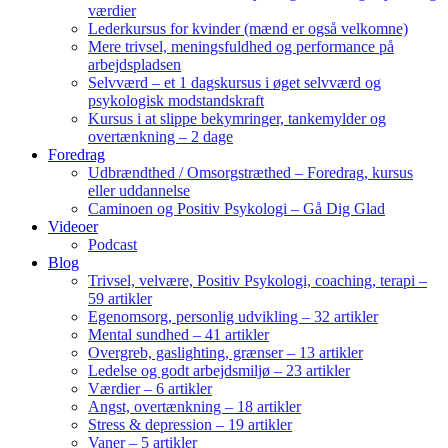
værdier
Lederkursus for kvinder (mænd er også velkomne)
Mere trivsel, meningsfuldhed og performance på
arbejdspladsen
Selvværd – et 1 dagskursus i øget selvværd og
psykologisk modstandskraft
Kursus i at slippe bekymringer, tankemylder og
overtænkning – 2 dage
Foredrag
Udbrændthed / Omsorgstræthed – Foredrag, kursus
eller uddannelse
Caminoen og Positiv Psykologi – Gå Dig Glad
Videoer
Podcast
Blog
Trivsel, velvære, Positiv Psykologi, coaching, terapi –
59 artikler
Egenomsorg, personlig udvikling – 32 artikler
Mental sundhed – 41 artikler
Overgreb, gaslighting, grænser – 13 artikler
Ledelse og godt arbejdsmiljø – 23 artikler
Værdier – 6 artikler
Angst, overtænkning – 18 artikler
Stress & depression – 19 artikler
Vaner – 5 artikler