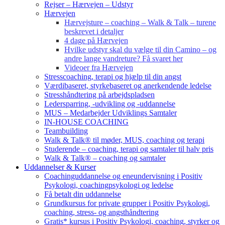
Rejser – Hærvejen – Udstyr
Hærvejen
Hærvejsture – coaching – Walk & Talk – turene
beskrevet i detaljer
4 dage på Hærvejen
Hvilke udstyr skal du vælge til din Camino – og
andre lange vandreture? Få svaret her
Videoer fra Hærvejen
Stresscoaching, terapi og hjælp til din angst
Værdibaseret, styrkebaseret og anerkendende ledelse
Stresshåndtering på arbejdspladsen
Ledersparring, -udvikling og -uddannelse
MUS – Medarbejder Udviklings Samtaler
IN-HOUSE COACHING
Teambuilding
Walk & Talk® til møder, MUS, coaching og terapi
Studerende – coaching, terapi og samtaler til halv pris
Walk & Talk® – coaching og samtaler
Uddannelser & Kurser
Coachinguddannelse og eneundervisning i Positiv
Psykologi, coachingpsykologi og ledelse
Få betalt din uddannelse
Grundkursus for private grupper i Positiv Psykologi,
coaching, stress- og angsthåndtering
Gratis* kursus i Positiv Psykologi, coaching, styrker og