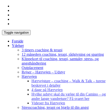
Toggle navigation
Forside
Ydelser
3 timers coaching & terapi
12 måneders coaching, terapi, rådgivning og sparring
Klippekort til coaching, terapi, samtaler, stress- og
angsthåndtering
Outplacement
Rejser – Hærvejen – Udstyr
Hærvejen
Hærvejsture – coaching – Walk & Talk – turene
beskrevet i detaljer
4 dage på Hærvejen
Hvilke udstyr skal du vælge til din Camino – og
andre lange vandreture? Få svaret her
Videoer fra Hærvejen
Stresscoaching, terapi og hjælp til din angst