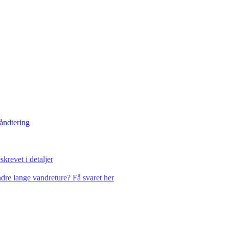
håndtering
krevet i detaljer
dre lange vandreture? Få svaret her