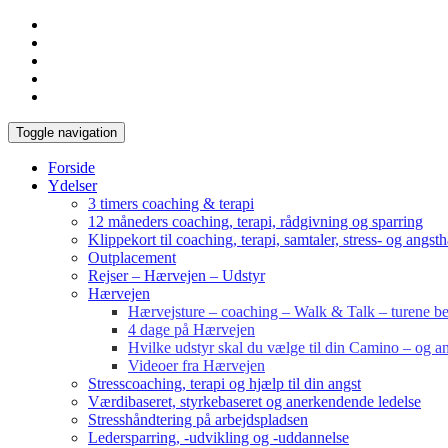
Toggle navigation
Forside
Ydelser
3 timers coaching & terapi
12 måneders coaching, terapi, rådgivning og sparring
Klippekort til coaching, terapi, samtaler, stress- og angst
Outplacement
Rejser – Hærvejen – Udstyr
Hærvejen
Hærvejsture – coaching – Walk & Talk – turene bes
4 dage på Hærvejen
Hvilke udstyr skal du vælge til din Camino – og an
Videoer fra Hærvejen
Stresscoaching, terapi og hjælp til din angst
Værdibaseret, styrkebaseret og anerkendende ledelse
Stresshåndtering på arbejdspladsen
Ledersparring, -udvikling og -uddannelse