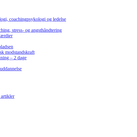
ogi, coachingpsykologi og ledelse
hing, stress- og angsthåndtering
værdier
pladsen
isk modstandskraft
kning – 2 dage
 uddannelse
artikler