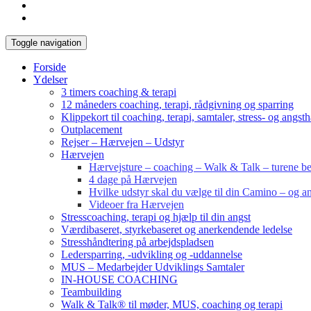
Toggle navigation
Forside
Ydelser
3 timers coaching & terapi
12 måneders coaching, terapi, rådgivning og sparring
Klippekort til coaching, terapi, samtaler, stress- og angst
Outplacement
Rejser – Hærvejen – Udstyr
Hærvejen
Hærvejsture – coaching – Walk & Talk – turene bes
4 dage på Hærvejen
Hvilke udstyr skal du vælge til din Camino – og an
Videoer fra Hærvejen
Stresscoaching, terapi og hjælp til din angst
Værdibaseret, styrkebaseret og anerkendende ledelse
Stresshåndtering på arbejdspladsen
Ledersparring, -udvikling og -uddannelse
MUS – Medarbejder Udviklings Samtaler
IN-HOUSE COACHING
Teambuilding
Walk & Talk® til møder, MUS, coaching og terapi