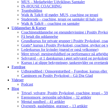
MUS – Medarbejder Udviklings Samtaler
IN-HOUSE COACHING
Teambuilding
Walk & Talk® til møder, MUS, coaching og terapi
Studerende – coaching, terapi og samtaler til halv pris
Walk & Talk® – coaching og samtaler
Uddannelser & Kurser
Coachinguddannelse og eneundervisning i Positiv Psykol
Få betalt din uddannelse
Grundkursus for private grupper i Positiv Psykologi, coac
Gratis* kursus i Positiv Psykologi, coaching, styrker og 
Lederkursus for kvinder (mænd er også velkomne)
Mere trivsel, meningsfuldhed og performance på arbejds
Selvværd – et 1 dagskursus i øget selvværd og psykolog
Kursus i at slippe bekymringer, tankemylder og overtæn
Foredrag
Udbrændthed / Omsorgstræthed – Foredrag, kursus eller
Caminoen og Positiv Psykologi – Gå Dig Glad
Videoer
Podcast
Blog
Trivsel, velvære, Positiv Psykologi, coaching, terapi – 59 
Egenomsorg, personlig udvikling – 32 artikler
Mental sundhed – 41 artikler
Overgreb, gaslighting, grænser – 13 artikler