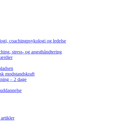
ogi, coachingpsykologi og ledelse
hing, stress- og angsthåndtering
værdier
pladsen
isk modstandskraft
kning – 2 dage
 uddannelse
artikler