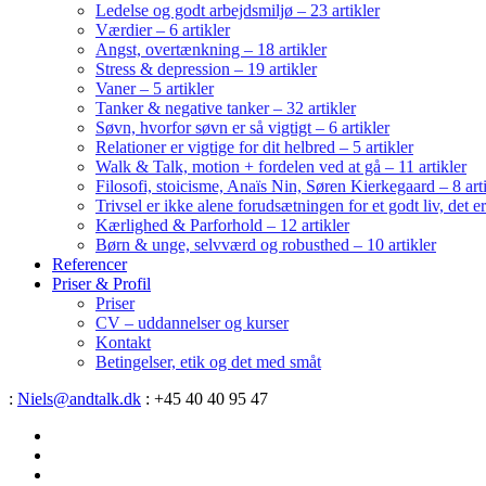
Ledelse og godt arbejdsmiljø – 23 artikler
Værdier – 6 artikler
Angst, overtænkning – 18 artikler
Stress & depression – 19 artikler
Vaner – 5 artikler
Tanker & negative tanker – 32 artikler
Søvn, hvorfor søvn er så vigtigt – 6 artikler
Relationer er vigtige for dit helbred – 5 artikler
Walk & Talk, motion + fordelen ved at gå – 11 artikler
Filosofi, stoicisme, Anaïs Nin, Søren Kierkegaard – 8 art
Trivsel er ikke alene forudsætningen for et godt liv, det 
Kærlighed & Parforhold – 12 artikler
Børn & unge, selvværd og robusthed – 10 artikler
Referencer
Priser & Profil
Priser
CV – uddannelser og kurser
Kontakt
Betingelser, etik og det med småt
:
Niels@andtalk.dk
: +45 40 40 95 47