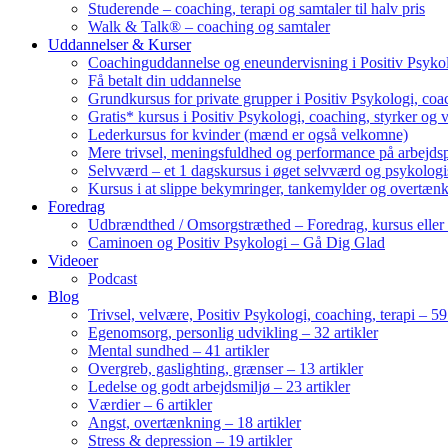
Studerende – coaching, terapi og samtaler til halv pris
Walk & Talk® – coaching og samtaler
Uddannelser & Kurser
Coachinguddannelse og eneundervisning i Positiv Psykol
Få betalt din uddannelse
Grundkursus for private grupper i Positiv Psykologi, coac
Gratis* kursus i Positiv Psykologi, coaching, styrker og 
Lederkursus for kvinder (mænd er også velkomne)
Mere trivsel, meningsfuldhed og performance på arbejds
Selvværd – et 1 dagskursus i øget selvværd og psykolog
Kursus i at slippe bekymringer, tankemylder og overtæn
Foredrag
Udbrændthed / Omsorgstræthed – Foredrag, kursus eller
Caminoen og Positiv Psykologi – Gå Dig Glad
Videoer
Podcast
Blog
Trivsel, velvære, Positiv Psykologi, coaching, terapi – 59 
Egenomsorg, personlig udvikling – 32 artikler
Mental sundhed – 41 artikler
Overgreb, gaslighting, grænser – 13 artikler
Ledelse og godt arbejdsmiljø – 23 artikler
Værdier – 6 artikler
Angst, overtænkning – 18 artikler
Stress & depression – 19 artikler