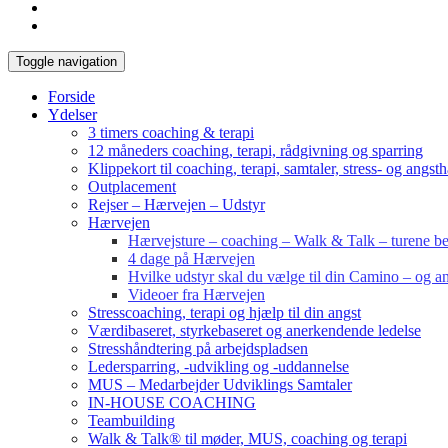
Toggle navigation
Forside
Ydelser
3 timers coaching & terapi
12 måneders coaching, terapi, rådgivning og sparring
Klippekort til coaching, terapi, samtaler, stress- og angst
Outplacement
Rejser – Hærvejen – Udstyr
Hærvejen
Hærvejsture – coaching – Walk & Talk – turene bes
4 dage på Hærvejen
Hvilke udstyr skal du vælge til din Camino – og an
Videoer fra Hærvejen
Stresscoaching, terapi og hjælp til din angst
Værdibaseret, styrkebaseret og anerkendende ledelse
Stresshåndtering på arbejdspladsen
Ledersparring, -udvikling og -uddannelse
MUS – Medarbejder Udviklings Samtaler
IN-HOUSE COACHING
Teambuilding
Walk & Talk® til møder, MUS, coaching og terapi