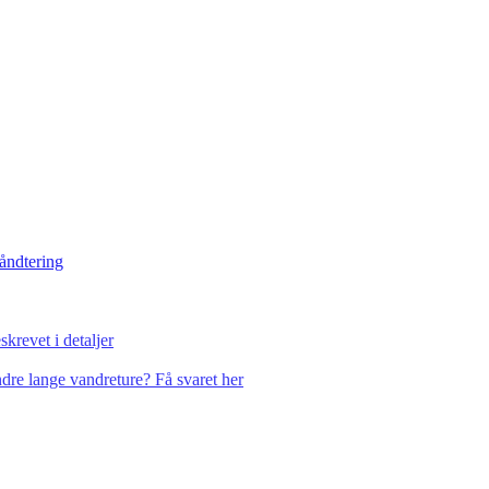
håndtering
krevet i detaljer
dre lange vandreture? Få svaret her