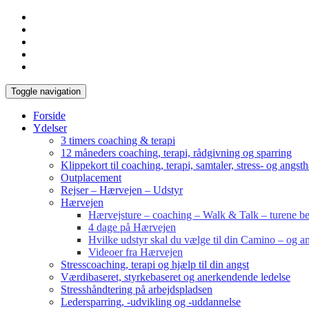
Toggle navigation
Forside
Ydelser
3 timers coaching & terapi
12 måneders coaching, terapi, rådgivning og sparring
Klippekort til coaching, terapi, samtaler, stress- og angst
Outplacement
Rejser – Hærvejen – Udstyr
Hærvejen
Hærvejsture – coaching – Walk & Talk – turene bes
4 dage på Hærvejen
Hvilke udstyr skal du vælge til din Camino – og an
Videoer fra Hærvejen
Stresscoaching, terapi og hjælp til din angst
Værdibaseret, styrkebaseret og anerkendende ledelse
Stresshåndtering på arbejdspladsen
Ledersparring, -udvikling og -uddannelse