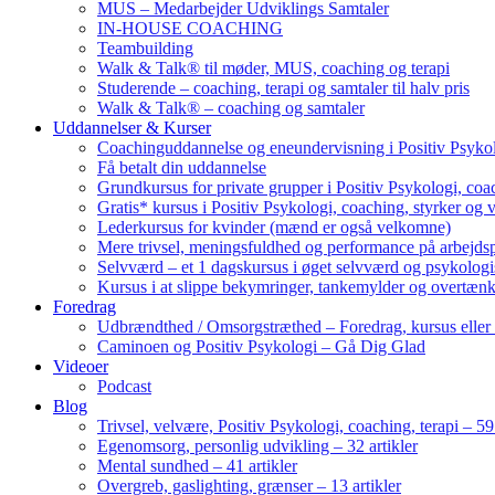
MUS – Medarbejder Udviklings Samtaler
IN-HOUSE COACHING
Teambuilding
Walk & Talk® til møder, MUS, coaching og terapi
Studerende – coaching, terapi og samtaler til halv pris
Walk & Talk® – coaching og samtaler
Uddannelser & Kurser
Coachinguddannelse og eneundervisning i Positiv Psykol
Få betalt din uddannelse
Grundkursus for private grupper i Positiv Psykologi, coac
Gratis* kursus i Positiv Psykologi, coaching, styrker og 
Lederkursus for kvinder (mænd er også velkomne)
Mere trivsel, meningsfuldhed og performance på arbejds
Selvværd – et 1 dagskursus i øget selvværd og psykolog
Kursus i at slippe bekymringer, tankemylder og overtæn
Foredrag
Udbrændthed / Omsorgstræthed – Foredrag, kursus eller
Caminoen og Positiv Psykologi – Gå Dig Glad
Videoer
Podcast
Blog
Trivsel, velvære, Positiv Psykologi, coaching, terapi – 59 
Egenomsorg, personlig udvikling – 32 artikler
Mental sundhed – 41 artikler
Overgreb, gaslighting, grænser – 13 artikler