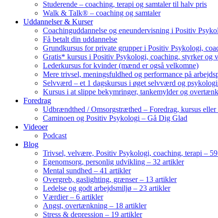
Studerende – coaching, terapi og samtaler til halv pris
Walk & Talk® – coaching og samtaler
Uddannelser & Kurser
Coachinguddannelse og eneundervisning i Positiv Psykol
Få betalt din uddannelse
Grundkursus for private grupper i Positiv Psykologi, coac
Gratis* kursus i Positiv Psykologi, coaching, styrker og 
Lederkursus for kvinder (mænd er også velkomne)
Mere trivsel, meningsfuldhed og performance på arbejds
Selvværd – et 1 dagskursus i øget selvværd og psykolog
Kursus i at slippe bekymringer, tankemylder og overtæn
Foredrag
Udbrændthed / Omsorgstræthed – Foredrag, kursus eller
Caminoen og Positiv Psykologi – Gå Dig Glad
Videoer
Podcast
Blog
Trivsel, velvære, Positiv Psykologi, coaching, terapi – 59 
Egenomsorg, personlig udvikling – 32 artikler
Mental sundhed – 41 artikler
Overgreb, gaslighting, grænser – 13 artikler
Ledelse og godt arbejdsmiljø – 23 artikler
Værdier – 6 artikler
Angst, overtænkning – 18 artikler
Stress & depression – 19 artikler