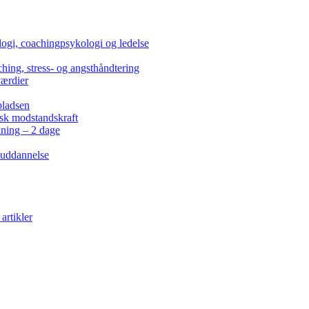
ogi, coachingpsykologi og ledelse
hing, stress- og angsthåndtering
værdier
pladsen
isk modstandskraft
kning – 2 dage
 uddannelse
artikler