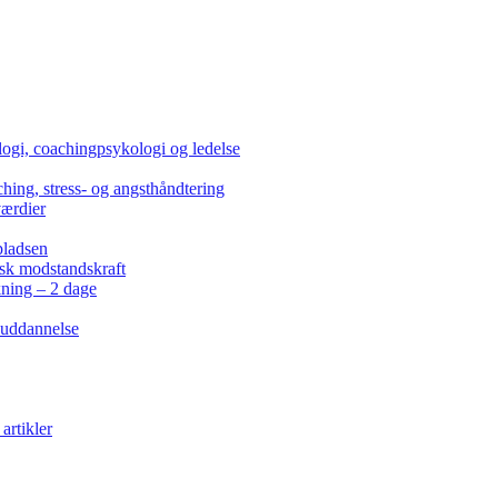
ogi, coachingpsykologi og ledelse
hing, stress- og angsthåndtering
værdier
pladsen
isk modstandskraft
kning – 2 dage
 uddannelse
artikler