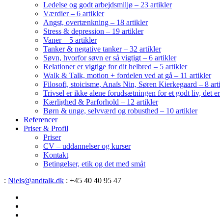
Ledelse og godt arbejdsmiljø – 23 artikler
Værdier – 6 artikler
Angst, overtænkning – 18 artikler
Stress & depression – 19 artikler
Vaner – 5 artikler
Tanker & negative tanker – 32 artikler
Søvn, hvorfor søvn er så vigtigt – 6 artikler
Relationer er vigtige for dit helbred – 5 artikler
Walk & Talk, motion + fordelen ved at gå – 11 artikler
Filosofi, stoicisme, Anaïs Nin, Søren Kierkegaard – 8 art
Trivsel er ikke alene forudsætningen for et godt liv, det 
Kærlighed & Parforhold – 12 artikler
Børn & unge, selvværd og robusthed – 10 artikler
Referencer
Priser & Profil
Priser
CV – uddannelser og kurser
Kontakt
Betingelser, etik og det med småt
:
Niels@andtalk.dk
: +45 40 40 95 47