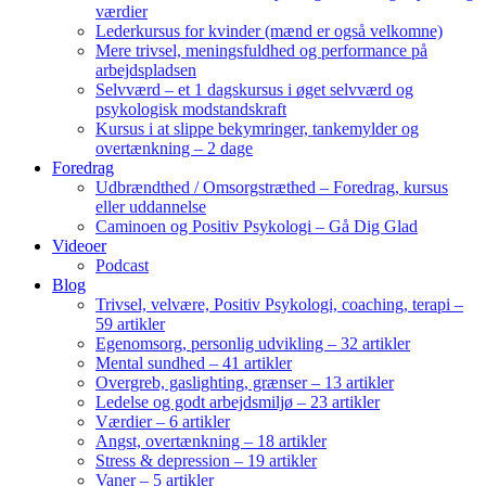
værdier
Lederkursus for kvinder (mænd er også velkomne)
Mere trivsel, meningsfuldhed og performance på
arbejdspladsen
Selvværd – et 1 dagskursus i øget selvværd og
psykologisk modstandskraft
Kursus i at slippe bekymringer, tankemylder og
overtænkning – 2 dage
Foredrag
Udbrændthed / Omsorgstræthed – Foredrag, kursus
eller uddannelse
Caminoen og Positiv Psykologi – Gå Dig Glad
Videoer
Podcast
Blog
Trivsel, velvære, Positiv Psykologi, coaching, terapi –
59 artikler
Egenomsorg, personlig udvikling – 32 artikler
Mental sundhed – 41 artikler
Overgreb, gaslighting, grænser – 13 artikler
Ledelse og godt arbejdsmiljø – 23 artikler
Værdier – 6 artikler
Angst, overtænkning – 18 artikler
Stress & depression – 19 artikler
Vaner – 5 artikler