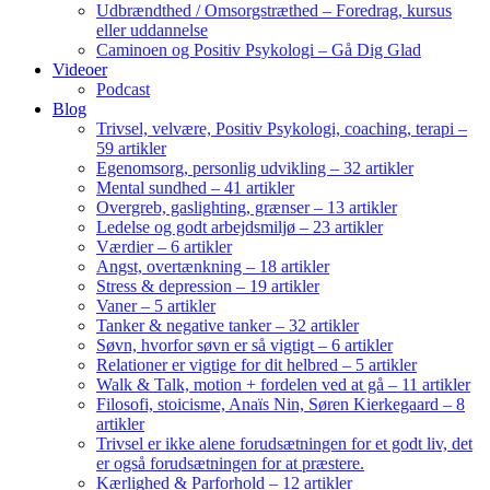
Udbrændthed / Omsorgstræthed – Foredrag, kursus
eller uddannelse
Caminoen og Positiv Psykologi – Gå Dig Glad
Videoer
Podcast
Blog
Trivsel, velvære, Positiv Psykologi, coaching, terapi –
59 artikler
Egenomsorg, personlig udvikling – 32 artikler
Mental sundhed – 41 artikler
Overgreb, gaslighting, grænser – 13 artikler
Ledelse og godt arbejdsmiljø – 23 artikler
Værdier – 6 artikler
Angst, overtænkning – 18 artikler
Stress & depression – 19 artikler
Vaner – 5 artikler
Tanker & negative tanker – 32 artikler
Søvn, hvorfor søvn er så vigtigt – 6 artikler
Relationer er vigtige for dit helbred – 5 artikler
Walk & Talk, motion + fordelen ved at gå – 11 artikler
Filosofi, stoicisme, Anaïs Nin, Søren Kierkegaard – 8
artikler
Trivsel er ikke alene forudsætningen for et godt liv, det
er også forudsætningen for at præstere.
Kærlighed & Parforhold – 12 artikler