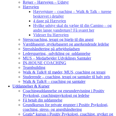
Rejser – Hærvejen – Udstyr
Hærvejen
Hærvejsture – coaching – Walk & Talk – turene
beskrevet i detaljer
4 dage på Hærvejen
Hvilke udstyr skal du vælge til din Camino – og
andre lange vandreture? Få svaret her
Videoer fra Hærvejen
Stresscoaching, terapi og hjælp til din angst
Værdibaseret, styrkebaseret og anerkendende ledelse
Stresshåndtering på arbejdspladsen
Ledersparring, -udvikling og -uddannelse
MUS – Medarbejder Udviklings Samtaler
IN-HOUSE COACHING
Teambuilding
Walk & Talk® til møder, MUS, coaching og terapi
Studerende – coaching, terapi og samtaler til halv pris
Walk & Talk® – coaching og samtaler
Uddannelser & Kurser
Coachinguddannelse og eneundervisning i Positiv
Psykologi, coachingpsykologi og ledelse
Få betalt din uddannelse
Grundkursus for private grupper i Positiv Psykologi,
coaching, stress- og angsthåndtering
Gratis* kursus i Positiv Psykologi, coaching, styrker og