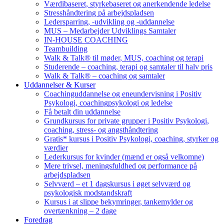
Værdibaseret, styrkebaseret og anerkendende ledelse
Stresshåndtering på arbejdspladsen
Ledersparring, -udvikling og -uddannelse
MUS – Medarbejder Udviklings Samtaler
IN-HOUSE COACHING
Teambuilding
Walk & Talk® til møder, MUS, coaching og terapi
Studerende – coaching, terapi og samtaler til halv pris
Walk & Talk® – coaching og samtaler
Uddannelser & Kurser
Coachinguddannelse og eneundervisning i Positiv
Psykologi, coachingpsykologi og ledelse
Få betalt din uddannelse
Grundkursus for private grupper i Positiv Psykologi,
coaching, stress- og angsthåndtering
Gratis* kursus i Positiv Psykologi, coaching, styrker og
værdier
Lederkursus for kvinder (mænd er også velkomne)
Mere trivsel, meningsfuldhed og performance på
arbejdspladsen
Selvværd – et 1 dagskursus i øget selvværd og
psykologisk modstandskraft
Kursus i at slippe bekymringer, tankemylder og
overtænkning – 2 dage
Foredrag