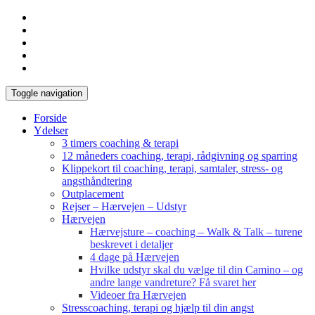
Toggle navigation
Forside
Ydelser
3 timers coaching & terapi
12 måneders coaching, terapi, rådgivning og sparring
Klippekort til coaching, terapi, samtaler, stress- og
angsthåndtering
Outplacement
Rejser – Hærvejen – Udstyr
Hærvejen
Hærvejsture – coaching – Walk & Talk – turene
beskrevet i detaljer
4 dage på Hærvejen
Hvilke udstyr skal du vælge til din Camino – og
andre lange vandreture? Få svaret her
Videoer fra Hærvejen
Stresscoaching, terapi og hjælp til din angst