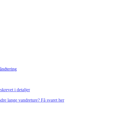
håndtering
krevet i detaljer
dre lange vandreture? Få svaret her