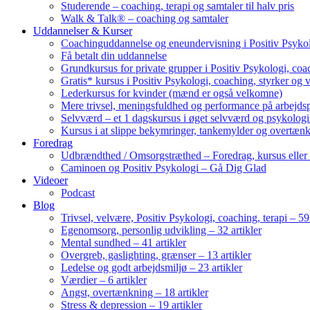
Studerende – coaching, terapi og samtaler til halv pris
Walk & Talk® – coaching og samtaler
Uddannelser & Kurser
Coachinguddannelse og eneundervisning i Positiv Psykol
Få betalt din uddannelse
Grundkursus for private grupper i Positiv Psykologi, coac
Gratis* kursus i Positiv Psykologi, coaching, styrker og 
Lederkursus for kvinder (mænd er også velkomne)
Mere trivsel, meningsfuldhed og performance på arbejds
Selvværd – et 1 dagskursus i øget selvværd og psykolog
Kursus i at slippe bekymringer, tankemylder og overtæn
Foredrag
Udbrændthed / Omsorgstræthed – Foredrag, kursus eller
Caminoen og Positiv Psykologi – Gå Dig Glad
Videoer
Podcast
Blog
Trivsel, velvære, Positiv Psykologi, coaching, terapi – 59 
Egenomsorg, personlig udvikling – 32 artikler
Mental sundhed – 41 artikler
Overgreb, gaslighting, grænser – 13 artikler
Ledelse og godt arbejdsmiljø – 23 artikler
Værdier – 6 artikler
Angst, overtænkning – 18 artikler
Stress & depression – 19 artikler