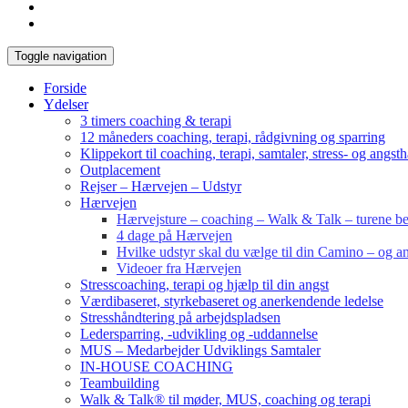
Toggle navigation
Forside
Ydelser
3 timers coaching & terapi
12 måneders coaching, terapi, rådgivning og sparring
Klippekort til coaching, terapi, samtaler, stress- og angst
Outplacement
Rejser – Hærvejen – Udstyr
Hærvejen
Hærvejsture – coaching – Walk & Talk – turene bes
4 dage på Hærvejen
Hvilke udstyr skal du vælge til din Camino – og an
Videoer fra Hærvejen
Stresscoaching, terapi og hjælp til din angst
Værdibaseret, styrkebaseret og anerkendende ledelse
Stresshåndtering på arbejdspladsen
Ledersparring, -udvikling og -uddannelse
MUS – Medarbejder Udviklings Samtaler
IN-HOUSE COACHING
Teambuilding
Walk & Talk® til møder, MUS, coaching og terapi