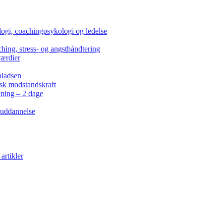
ogi, coachingpsykologi og ledelse
hing, stress- og angsthåndtering
værdier
pladsen
isk modstandskraft
kning – 2 dage
 uddannelse
artikler