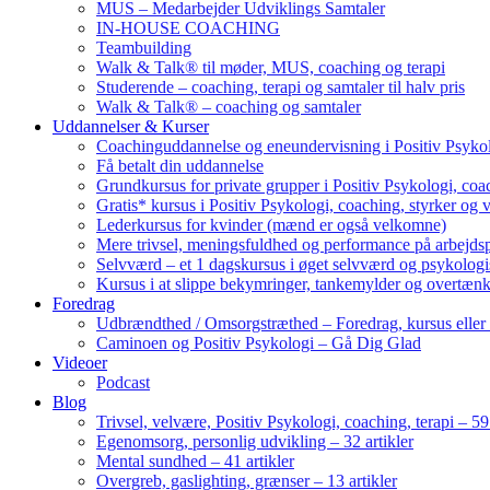
MUS – Medarbejder Udviklings Samtaler
IN-HOUSE COACHING
Teambuilding
Walk & Talk® til møder, MUS, coaching og terapi
Studerende – coaching, terapi og samtaler til halv pris
Walk & Talk® – coaching og samtaler
Uddannelser & Kurser
Coachinguddannelse og eneundervisning i Positiv Psykol
Få betalt din uddannelse
Grundkursus for private grupper i Positiv Psykologi, coac
Gratis* kursus i Positiv Psykologi, coaching, styrker og 
Lederkursus for kvinder (mænd er også velkomne)
Mere trivsel, meningsfuldhed og performance på arbejds
Selvværd – et 1 dagskursus i øget selvværd og psykolog
Kursus i at slippe bekymringer, tankemylder og overtæn
Foredrag
Udbrændthed / Omsorgstræthed – Foredrag, kursus eller
Caminoen og Positiv Psykologi – Gå Dig Glad
Videoer
Podcast
Blog
Trivsel, velvære, Positiv Psykologi, coaching, terapi – 59 
Egenomsorg, personlig udvikling – 32 artikler
Mental sundhed – 41 artikler
Overgreb, gaslighting, grænser – 13 artikler