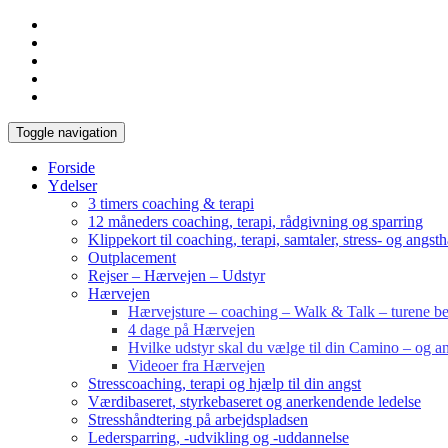
Toggle navigation
Forside
Ydelser
3 timers coaching & terapi
12 måneders coaching, terapi, rådgivning og sparring
Klippekort til coaching, terapi, samtaler, stress- og angst
Outplacement
Rejser – Hærvejen – Udstyr
Hærvejen
Hærvejsture – coaching – Walk & Talk – turene bes
4 dage på Hærvejen
Hvilke udstyr skal du vælge til din Camino – og an
Videoer fra Hærvejen
Stresscoaching, terapi og hjælp til din angst
Værdibaseret, styrkebaseret og anerkendende ledelse
Stresshåndtering på arbejdspladsen
Ledersparring, -udvikling og -uddannelse