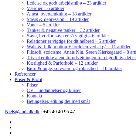
Ledelse og godt arbejdsmiljø – 23 artikler
Værdier – 6 artikler
Angst, overtænkning – 18 artikler
Stress & depression – 19 artikler
Vaner – 5 artikler
Tanker & negative tanker – 32 artikler
Søvn, hvorfor søvn er så vigtigt – 6 artikler
Relationer er vigtige for dit helbred – 5 artikler
Walk & Talk, motion + fordelen ved at gå – 11 artikler
Filosofi, stoicisme, Anaïs Nin, Søren Kierkegaard – 8 art
Trivsel er ikke alene forudsætningen for et godt liv, det 
Kærlighed & Parforhold – 12 artikler
Børn & unge, selvværd og robusthed – 10 artikler
Referencer
Priser & Profil
Priser
CV – uddannelser og kurser
Kontakt
Betingelser, etik og det med småt
:
Niels@andtalk.dk
: +45 40 40 95 47