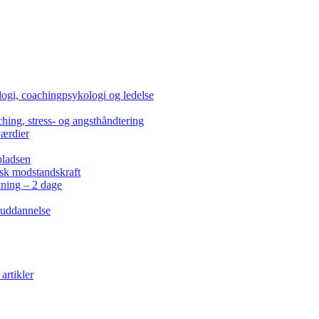
ogi, coachingpsykologi og ledelse
hing, stress- og angsthåndtering
værdier
pladsen
isk modstandskraft
kning – 2 dage
 uddannelse
artikler