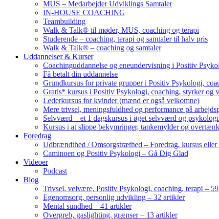
MUS – Medarbejder Udviklings Samtaler
IN-HOUSE COACHING
Teambuilding
Walk & Talk® til møder, MUS, coaching og terapi
Studerende – coaching, terapi og samtaler til halv pris
Walk & Talk® – coaching og samtaler
Uddannelser & Kurser
Coachinguddannelse og eneundervisning i Positiv Psykol
Få betalt din uddannelse
Grundkursus for private grupper i Positiv Psykologi, coac
Gratis* kursus i Positiv Psykologi, coaching, styrker og 
Lederkursus for kvinder (mænd er også velkomne)
Mere trivsel, meningsfuldhed og performance på arbejds
Selvværd – et 1 dagskursus i øget selvværd og psykolog
Kursus i at slippe bekymringer, tankemylder og overtæn
Foredrag
Udbrændthed / Omsorgstræthed – Foredrag, kursus eller
Caminoen og Positiv Psykologi – Gå Dig Glad
Videoer
Podcast
Blog
Trivsel, velvære, Positiv Psykologi, coaching, terapi – 59 
Egenomsorg, personlig udvikling – 32 artikler
Mental sundhed – 41 artikler
Overgreb, gaslighting, grænser – 13 artikler