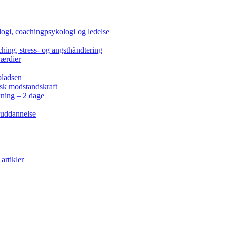
ogi, coachingpsykologi og ledelse
hing, stress- og angsthåndtering
værdier
pladsen
isk modstandskraft
kning – 2 dage
 uddannelse
artikler