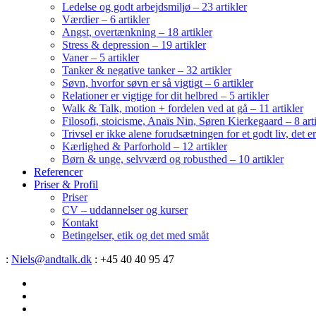
Ledelse og godt arbejdsmiljø – 23 artikler
Værdier – 6 artikler
Angst, overtænkning – 18 artikler
Stress & depression – 19 artikler
Vaner – 5 artikler
Tanker & negative tanker – 32 artikler
Søvn, hvorfor søvn er så vigtigt – 6 artikler
Relationer er vigtige for dit helbred – 5 artikler
Walk & Talk, motion + fordelen ved at gå – 11 artikler
Filosofi, stoicisme, Anaïs Nin, Søren Kierkegaard – 8 art
Trivsel er ikke alene forudsætningen for et godt liv, det 
Kærlighed & Parforhold – 12 artikler
Børn & unge, selvværd og robusthed – 10 artikler
Referencer
Priser & Profil
Priser
CV – uddannelser og kurser
Kontakt
Betingelser, etik og det med småt
:
Niels@andtalk.dk
: +45 40 40 95 47