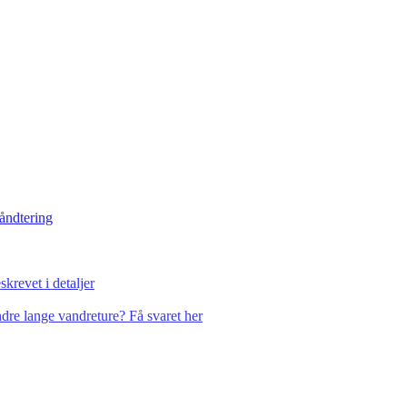
håndtering
krevet i detaljer
dre lange vandreture? Få svaret her