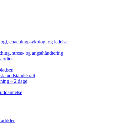
ogi, coachingpsykologi og ledelse
hing, stress- og angsthåndtering
værdier
pladsen
isk modstandskraft
kning – 2 dage
 uddannelse
artikler