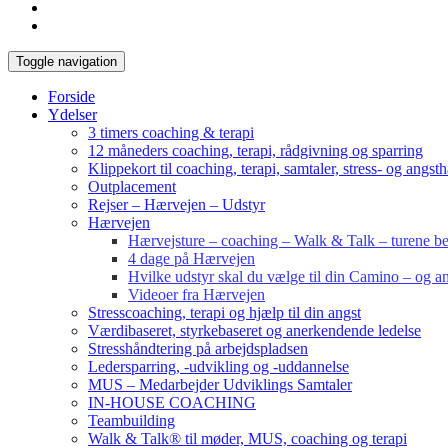
Toggle navigation
Forside
Ydelser
3 timers coaching & terapi
12 måneders coaching, terapi, rådgivning og sparring
Klippekort til coaching, terapi, samtaler, stress- og angst
Outplacement
Rejser – Hærvejen – Udstyr
Hærvejen
Hærvejsture – coaching – Walk & Talk – turene bes
4 dage på Hærvejen
Hvilke udstyr skal du vælge til din Camino – og an
Videoer fra Hærvejen
Stresscoaching, terapi og hjælp til din angst
Værdibaseret, styrkebaseret og anerkendende ledelse
Stresshåndtering på arbejdspladsen
Ledersparring, -udvikling og -uddannelse
MUS – Medarbejder Udviklings Samtaler
IN-HOUSE COACHING
Teambuilding
Walk & Talk® til møder, MUS, coaching og terapi