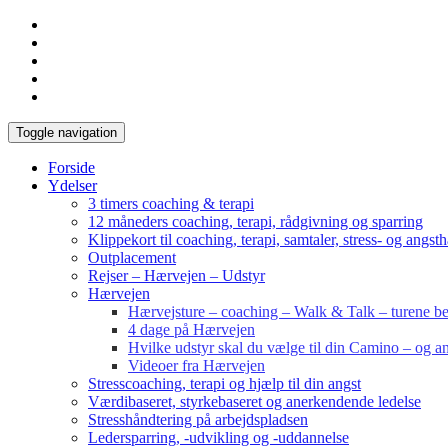
Toggle navigation
Forside
Ydelser
3 timers coaching & terapi
12 måneders coaching, terapi, rådgivning og sparring
Klippekort til coaching, terapi, samtaler, stress- og angst
Outplacement
Rejser – Hærvejen – Udstyr
Hærvejen
Hærvejsture – coaching – Walk & Talk – turene bes
4 dage på Hærvejen
Hvilke udstyr skal du vælge til din Camino – og an
Videoer fra Hærvejen
Stresscoaching, terapi og hjælp til din angst
Værdibaseret, styrkebaseret og anerkendende ledelse
Stresshåndtering på arbejdspladsen
Ledersparring, -udvikling og -uddannelse