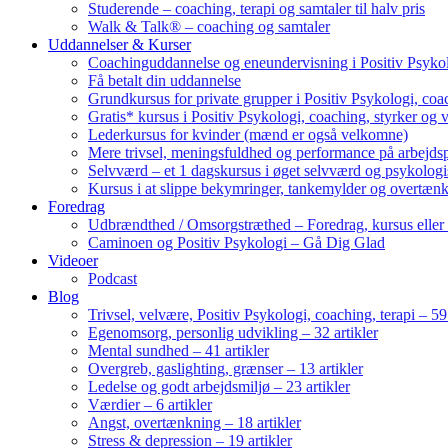
Studerende – coaching, terapi og samtaler til halv pris
Walk & Talk® – coaching og samtaler
Uddannelser & Kurser
Coachinguddannelse og eneundervisning i Positiv Psykol
Få betalt din uddannelse
Grundkursus for private grupper i Positiv Psykologi, coac
Gratis* kursus i Positiv Psykologi, coaching, styrker og 
Lederkursus for kvinder (mænd er også velkomne)
Mere trivsel, meningsfuldhed og performance på arbejds
Selvværd – et 1 dagskursus i øget selvværd og psykolog
Kursus i at slippe bekymringer, tankemylder og overtæn
Foredrag
Udbrændthed / Omsorgstræthed – Foredrag, kursus eller
Caminoen og Positiv Psykologi – Gå Dig Glad
Videoer
Podcast
Blog
Trivsel, velvære, Positiv Psykologi, coaching, terapi – 59 
Egenomsorg, personlig udvikling – 32 artikler
Mental sundhed – 41 artikler
Overgreb, gaslighting, grænser – 13 artikler
Ledelse og godt arbejdsmiljø – 23 artikler
Værdier – 6 artikler
Angst, overtænkning – 18 artikler
Stress & depression – 19 artikler