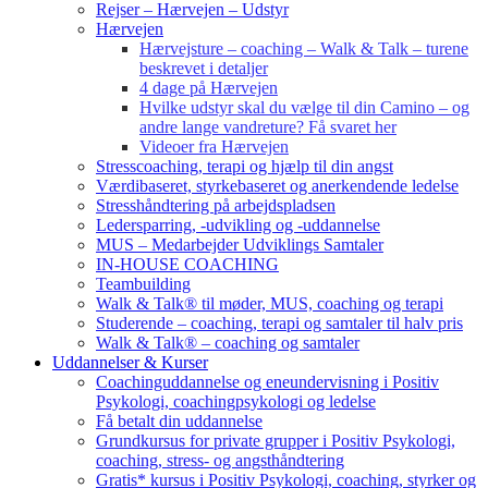
Rejser – Hærvejen – Udstyr
Hærvejen
Hærvejsture – coaching – Walk & Talk – turene
beskrevet i detaljer
4 dage på Hærvejen
Hvilke udstyr skal du vælge til din Camino – og
andre lange vandreture? Få svaret her
Videoer fra Hærvejen
Stresscoaching, terapi og hjælp til din angst
Værdibaseret, styrkebaseret og anerkendende ledelse
Stresshåndtering på arbejdspladsen
Ledersparring, -udvikling og -uddannelse
MUS – Medarbejder Udviklings Samtaler
IN-HOUSE COACHING
Teambuilding
Walk & Talk® til møder, MUS, coaching og terapi
Studerende – coaching, terapi og samtaler til halv pris
Walk & Talk® – coaching og samtaler
Uddannelser & Kurser
Coachinguddannelse og eneundervisning i Positiv
Psykologi, coachingpsykologi og ledelse
Få betalt din uddannelse
Grundkursus for private grupper i Positiv Psykologi,
coaching, stress- og angsthåndtering
Gratis* kursus i Positiv Psykologi, coaching, styrker og