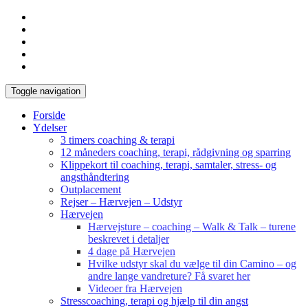
Toggle navigation
Forside
Ydelser
3 timers coaching & terapi
12 måneders coaching, terapi, rådgivning og sparring
Klippekort til coaching, terapi, samtaler, stress- og
angsthåndtering
Outplacement
Rejser – Hærvejen – Udstyr
Hærvejen
Hærvejsture – coaching – Walk & Talk – turene
beskrevet i detaljer
4 dage på Hærvejen
Hvilke udstyr skal du vælge til din Camino – og
andre lange vandreture? Få svaret her
Videoer fra Hærvejen
Stresscoaching, terapi og hjælp til din angst