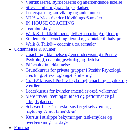
Værdibaseret, styrkebaseret og anerkendende ledelse
Stresshåndtering på arbejdspladsen
Ledersparring, -udvikling og -uddannelse
MUS – Medarbejder Udviklings Samtaler
IN-HOUSE COACHING
Teambuilding
Walk & Talk® til møder, MUS, coaching og terapi
Studerende – coaching, terapi og samtaler til halv pris
Walk & Talk® – coaching og samtaler
Uddannelser & Kurser
Coachinguddannelse og eneundervisning i Positiv
Psykologi, coachingpsykologi og ledelse
Få betalt din uddannelse
Grundkursus for private grupper i Positiv Psykologi,
coaching, stress- og angsthåndtering
Gratis* kursus i Positiv Psykologi, coaching, styrker og
værdier
Lederkursus for kvinder (mænd er også velkomne)
Mere trivsel, meningsfuldhed og performance på
arbejdspladsen
Selvværd – et 1 dagskursus i øget selvværd og
psykologisk modstandskraft
Kursus i at slippe bekymringer, tankemylder og
overtænkning – 2 dage
Foredrag