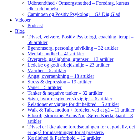
Udbrændthed / Omsorgstræthed – Foredrag, kursus
eller uddannelse
Caminoen og Positiv Psykologi – Gå Dig Glad
Videoer
Podcast
Blog
Trivsel, velvære, Positiv Psykologi, coaching, terapi –
59 artikler
Egenomsorg, personlig udvikling – 32 artikler
Mental sundhed – 41 artikler
Overgreb, gaslighting, grænser – 13 artikler
Ledelse og godt arbejdsmiljø – 23 artikler
Værdier – 6 artikler
Angst, overtænkning – 18 artikler
Stress & depression – 19 artikler
Vaner – 5 artikler
Tanker & negative tanker – 32 artikler
Søvn, hvorfor søvn er så vigtigt – 6 artikler
Relationer er vigtige for dit helbred – 5 artikler
Walk & Talk, motion + fordelen ved at gå – 11 artikler
Filosofi, stoicisme, Anaïs Nin, Søren Kierkegaard – 8
artikler
Trivsel er ikke alene forudsætningen for et godt liv, det
er også forudsætningen for at præstere.
Kærlighed & Parforhold – 12 artikler