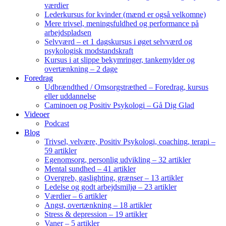
værdier
Lederkursus for kvinder (mænd er også velkomne)
Mere trivsel, meningsfuldhed og performance på
arbejdspladsen
Selvværd – et 1 dagskursus i øget selvværd og
psykologisk modstandskraft
Kursus i at slippe bekymringer, tankemylder og
overtænkning – 2 dage
Foredrag
Udbrændthed / Omsorgstræthed – Foredrag, kursus
eller uddannelse
Caminoen og Positiv Psykologi – Gå Dig Glad
Videoer
Podcast
Blog
Trivsel, velvære, Positiv Psykologi, coaching, terapi –
59 artikler
Egenomsorg, personlig udvikling – 32 artikler
Mental sundhed – 41 artikler
Overgreb, gaslighting, grænser – 13 artikler
Ledelse og godt arbejdsmiljø – 23 artikler
Værdier – 6 artikler
Angst, overtænkning – 18 artikler
Stress & depression – 19 artikler
Vaner – 5 artikler