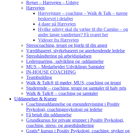
Rejser – Hærvejen – Udstyr
Hærvejen
Hærvejsture – coaching – Walk & Talk – turene
beskrevet i detaljer
4 dage på Hærvejen
Hvilke udstyr skal du vælge til din Camino – og
andre lange vandreture? Få svaret her
Videoer fra Hærvejen
Stresscoaching, terapi og hjælp til din angst
Værdibaseret, styrkebaseret og anerkendende ledelse
Stresshåndtering på arbejdspladsen
Ledersparring, -udvikling og -uddannelse
MUS – Medarbejder Udviklings Samtaler
IN-HOUSE COACHING
Teambuilding
Walk & Talk® til møder, MUS, coaching og terapi
Studerende – coaching, terapi og samtaler til halv pris
Walk & Talk® – coaching og samtaler
Uddannelser & Kurser
Coachinguddannelse og eneundervisning i Positiv
Psykologi, coachingpsykologi og ledelse
Få betalt din uddannelse
Grundkursus for private grupper i Positiv Psykologi,
coaching, stress- og angsthåndtering
Gratis* kursus i Positiv Psykologi, coaching, styrker og