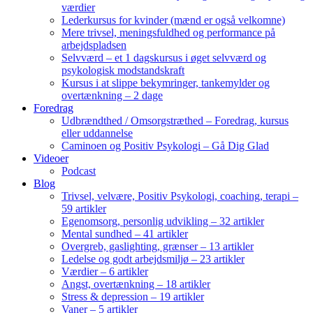
værdier
Lederkursus for kvinder (mænd er også velkomne)
Mere trivsel, meningsfuldhed og performance på
arbejdspladsen
Selvværd – et 1 dagskursus i øget selvværd og
psykologisk modstandskraft
Kursus i at slippe bekymringer, tankemylder og
overtænkning – 2 dage
Foredrag
Udbrændthed / Omsorgstræthed – Foredrag, kursus
eller uddannelse
Caminoen og Positiv Psykologi – Gå Dig Glad
Videoer
Podcast
Blog
Trivsel, velvære, Positiv Psykologi, coaching, terapi –
59 artikler
Egenomsorg, personlig udvikling – 32 artikler
Mental sundhed – 41 artikler
Overgreb, gaslighting, grænser – 13 artikler
Ledelse og godt arbejdsmiljø – 23 artikler
Værdier – 6 artikler
Angst, overtænkning – 18 artikler
Stress & depression – 19 artikler
Vaner – 5 artikler