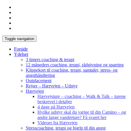
Toggle navigation
Forside
Ydelser
3 timers coaching & terapi
12 måneders coaching, terapi, rådgivning og sparring
Klippekort til coaching, terapi, samtaler, stress- og
angsthåndtering
Outplacement
Rejser – Hærvejen – Udstyr
Hærvejen
Hærvejsture – coaching – Walk & Talk – turene
beskrevet i detaljer
4 dage på Hærvejen
Hvilke udstyr skal du vælge til din Camino – og
andre lange vandreture? Få svaret her
Videoer fra Hærvejen
Stresscoaching, terapi og hjælp til din angst