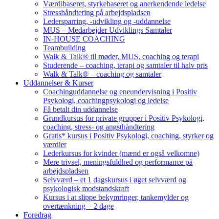
Værdibaseret, styrkebaseret og anerkendende ledelse
Stresshåndtering på arbejdspladsen
Ledersparring, -udvikling og -uddannelse
MUS – Medarbejder Udviklings Samtaler
IN-HOUSE COACHING
Teambuilding
Walk & Talk® til møder, MUS, coaching og terapi
Studerende – coaching, terapi og samtaler til halv pris
Walk & Talk® – coaching og samtaler
Uddannelser & Kurser
Coachinguddannelse og eneundervisning i Positiv
Psykologi, coachingpsykologi og ledelse
Få betalt din uddannelse
Grundkursus for private grupper i Positiv Psykologi,
coaching, stress- og angsthåndtering
Gratis* kursus i Positiv Psykologi, coaching, styrker og
værdier
Lederkursus for kvinder (mænd er også velkomne)
Mere trivsel, meningsfuldhed og performance på
arbejdspladsen
Selvværd – et 1 dagskursus i øget selvværd og
psykologisk modstandskraft
Kursus i at slippe bekymringer, tankemylder og
overtænkning – 2 dage
Foredrag