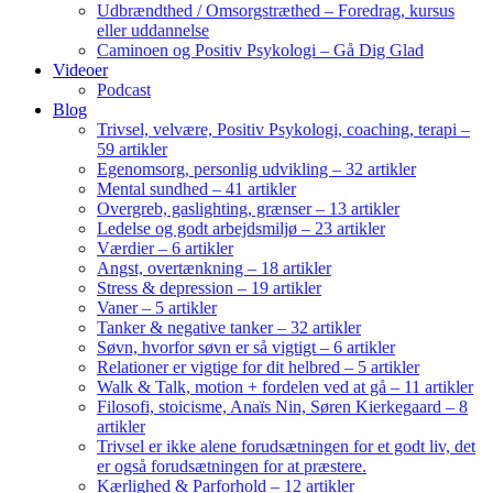
Udbrændthed / Omsorgstræthed – Foredrag, kursus
eller uddannelse
Caminoen og Positiv Psykologi – Gå Dig Glad
Videoer
Podcast
Blog
Trivsel, velvære, Positiv Psykologi, coaching, terapi –
59 artikler
Egenomsorg, personlig udvikling – 32 artikler
Mental sundhed – 41 artikler
Overgreb, gaslighting, grænser – 13 artikler
Ledelse og godt arbejdsmiljø – 23 artikler
Værdier – 6 artikler
Angst, overtænkning – 18 artikler
Stress & depression – 19 artikler
Vaner – 5 artikler
Tanker & negative tanker – 32 artikler
Søvn, hvorfor søvn er så vigtigt – 6 artikler
Relationer er vigtige for dit helbred – 5 artikler
Walk & Talk, motion + fordelen ved at gå – 11 artikler
Filosofi, stoicisme, Anaïs Nin, Søren Kierkegaard – 8
artikler
Trivsel er ikke alene forudsætningen for et godt liv, det
er også forudsætningen for at præstere.
Kærlighed & Parforhold – 12 artikler