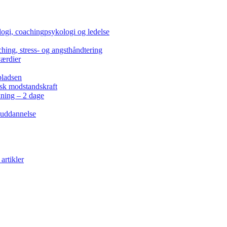
ogi, coachingpsykologi og ledelse
hing, stress- og angsthåndtering
værdier
pladsen
isk modstandskraft
kning – 2 dage
 uddannelse
artikler