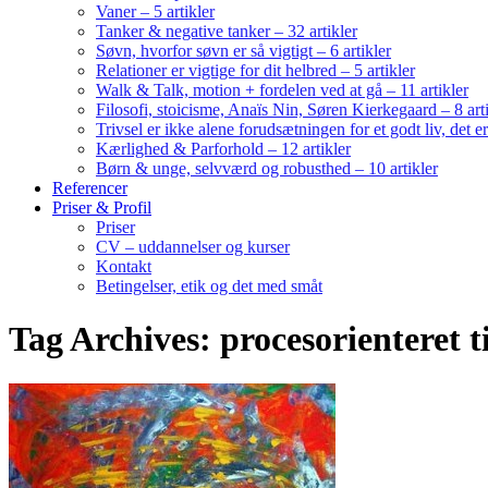
Vaner – 5 artikler
Tanker & negative tanker – 32 artikler
Søvn, hvorfor søvn er så vigtigt – 6 artikler
Relationer er vigtige for dit helbred – 5 artikler
Walk & Talk, motion + fordelen ved at gå – 11 artikler
Filosofi, stoicisme, Anaïs Nin, Søren Kierkegaard – 8 art
Trivsel er ikke alene forudsætningen for et godt liv, det 
Kærlighed & Parforhold – 12 artikler
Børn & unge, selvværd og robusthed – 10 artikler
Referencer
Priser & Profil
Priser
CV – uddannelser og kurser
Kontakt
Betingelser, etik og det med småt
Tag Archives: procesorienteret t