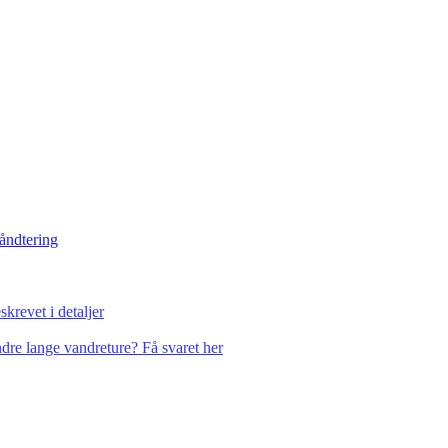
håndtering
krevet i detaljer
dre lange vandreture? Få svaret her