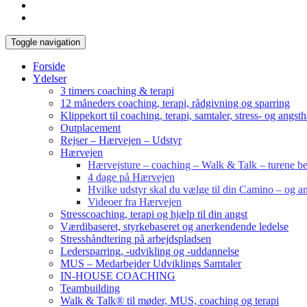
Toggle navigation
Forside
Ydelser
3 timers coaching & terapi
12 måneders coaching, terapi, rådgivning og sparring
Klippekort til coaching, terapi, samtaler, stress- og angst
Outplacement
Rejser – Hærvejen – Udstyr
Hærvejen
Hærvejsture – coaching – Walk & Talk – turene bes
4 dage på Hærvejen
Hvilke udstyr skal du vælge til din Camino – og an
Videoer fra Hærvejen
Stresscoaching, terapi og hjælp til din angst
Værdibaseret, styrkebaseret og anerkendende ledelse
Stresshåndtering på arbejdspladsen
Ledersparring, -udvikling og -uddannelse
MUS – Medarbejder Udviklings Samtaler
IN-HOUSE COACHING
Teambuilding
Walk & Talk® til møder, MUS, coaching og terapi