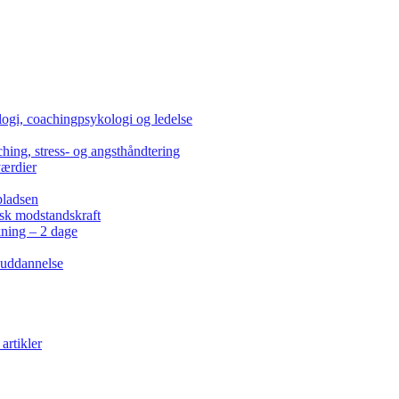
ogi, coachingpsykologi og ledelse
hing, stress- og angsthåndtering
værdier
pladsen
isk modstandskraft
kning – 2 dage
 uddannelse
artikler