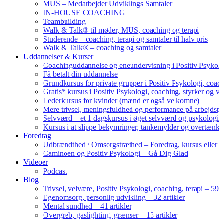
MUS – Medarbejder Udviklings Samtaler
IN-HOUSE COACHING
Teambuilding
Walk & Talk® til møder, MUS, coaching og terapi
Studerende – coaching, terapi og samtaler til halv pris
Walk & Talk® – coaching og samtaler
Uddannelser & Kurser
Coachinguddannelse og eneundervisning i Positiv Psykol
Få betalt din uddannelse
Grundkursus for private grupper i Positiv Psykologi, coac
Gratis* kursus i Positiv Psykologi, coaching, styrker og 
Lederkursus for kvinder (mænd er også velkomne)
Mere trivsel, meningsfuldhed og performance på arbejds
Selvværd – et 1 dagskursus i øget selvværd og psykolog
Kursus i at slippe bekymringer, tankemylder og overtæn
Foredrag
Udbrændthed / Omsorgstræthed – Foredrag, kursus eller
Caminoen og Positiv Psykologi – Gå Dig Glad
Videoer
Podcast
Blog
Trivsel, velvære, Positiv Psykologi, coaching, terapi – 59 
Egenomsorg, personlig udvikling – 32 artikler
Mental sundhed – 41 artikler
Overgreb, gaslighting, grænser – 13 artikler