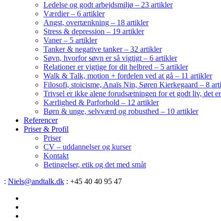
Ledelse og godt arbejdsmiljø – 23 artikler
Værdier – 6 artikler
Angst, overtænkning – 18 artikler
Stress & depression – 19 artikler
Vaner – 5 artikler
Tanker & negative tanker – 32 artikler
Søvn, hvorfor søvn er så vigtigt – 6 artikler
Relationer er vigtige for dit helbred – 5 artikler
Walk & Talk, motion + fordelen ved at gå – 11 artikler
Filosofi, stoicisme, Anaïs Nin, Søren Kierkegaard – 8 art
Trivsel er ikke alene forudsætningen for et godt liv, det 
Kærlighed & Parforhold – 12 artikler
Børn & unge, selvværd og robusthed – 10 artikler
Referencer
Priser & Profil
Priser
CV – uddannelser og kurser
Kontakt
Betingelser, etik og det med småt
:
Niels@andtalk.dk
: +45 40 40 95 47