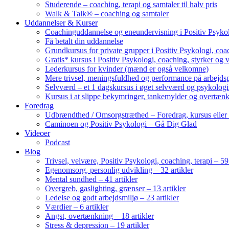
Studerende – coaching, terapi og samtaler til halv pris
Walk & Talk® – coaching og samtaler
Uddannelser & Kurser
Coachinguddannelse og eneundervisning i Positiv Psykol
Få betalt din uddannelse
Grundkursus for private grupper i Positiv Psykologi, coac
Gratis* kursus i Positiv Psykologi, coaching, styrker og 
Lederkursus for kvinder (mænd er også velkomne)
Mere trivsel, meningsfuldhed og performance på arbejds
Selvværd – et 1 dagskursus i øget selvværd og psykolog
Kursus i at slippe bekymringer, tankemylder og overtæn
Foredrag
Udbrændthed / Omsorgstræthed – Foredrag, kursus eller
Caminoen og Positiv Psykologi – Gå Dig Glad
Videoer
Podcast
Blog
Trivsel, velvære, Positiv Psykologi, coaching, terapi – 59 
Egenomsorg, personlig udvikling – 32 artikler
Mental sundhed – 41 artikler
Overgreb, gaslighting, grænser – 13 artikler
Ledelse og godt arbejdsmiljø – 23 artikler
Værdier – 6 artikler
Angst, overtænkning – 18 artikler
Stress & depression – 19 artikler