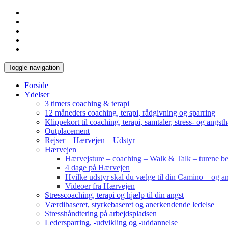
Toggle navigation
Forside
Ydelser
3 timers coaching & terapi
12 måneders coaching, terapi, rådgivning og sparring
Klippekort til coaching, terapi, samtaler, stress- og angst
Outplacement
Rejser – Hærvejen – Udstyr
Hærvejen
Hærvejsture – coaching – Walk & Talk – turene bes
4 dage på Hærvejen
Hvilke udstyr skal du vælge til din Camino – og an
Videoer fra Hærvejen
Stresscoaching, terapi og hjælp til din angst
Værdibaseret, styrkebaseret og anerkendende ledelse
Stresshåndtering på arbejdspladsen
Ledersparring, -udvikling og -uddannelse