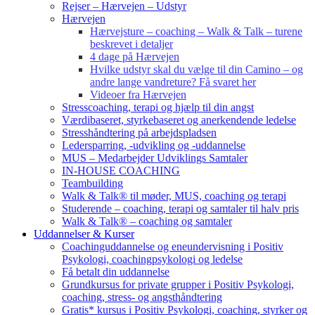
Rejser – Hærvejen – Udstyr
Hærvejen
Hærvejsture – coaching – Walk & Talk – turene
beskrevet i detaljer
4 dage på Hærvejen
Hvilke udstyr skal du vælge til din Camino – og
andre lange vandreture? Få svaret her
Videoer fra Hærvejen
Stresscoaching, terapi og hjælp til din angst
Værdibaseret, styrkebaseret og anerkendende ledelse
Stresshåndtering på arbejdspladsen
Ledersparring, -udvikling og -uddannelse
MUS – Medarbejder Udviklings Samtaler
IN-HOUSE COACHING
Teambuilding
Walk & Talk® til møder, MUS, coaching og terapi
Studerende – coaching, terapi og samtaler til halv pris
Walk & Talk® – coaching og samtaler
Uddannelser & Kurser
Coachinguddannelse og eneundervisning i Positiv
Psykologi, coachingpsykologi og ledelse
Få betalt din uddannelse
Grundkursus for private grupper i Positiv Psykologi,
coaching, stress- og angsthåndtering
Gratis* kursus i Positiv Psykologi, coaching, styrker og