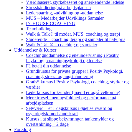
Værdibaseret, styrkebaseret og anerkendende ledelse
Stresshåndtering på arbejdspladsen
Ledersparring, -udvikling og -uddannelse
MUS – Medarbejder Udviklings Samtaler
IN-HOUSE COACHING
Teambuilding
Walk & Talk® til møder, MUS, coaching og terapi
Studerende – coaching, terapi og samtaler til halv pris
Walk & Talk® – coaching og samtaler
Uddannelser & Kurser
Coachinguddannelse og eneundervisning i Positiv
Psykologi, coachingpsykologi og ledelse
Få betalt din uddannelse
Grundkursus for private grupper i Positiv Psykologi,
coaching, stress- og angsthåndtering
Gratis* kursus i Positiv Psykologi, coaching, styrker og
værdier
Lederkursus for kvinder (mænd er også velkomne)
Mere trivsel, meningsfuldhed og performance på
arbejdspladsen
Selvværd – et 1 dagskursus i øget selvværd og
psykologisk modstandskraft
Kursus i at slippe bekymringer, tankemylder og
overtænkning – 2 dage
Foredrag