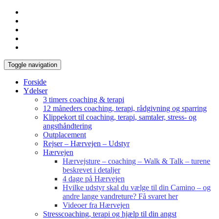
Toggle navigation
Forside
Ydelser
3 timers coaching & terapi
12 måneders coaching, terapi, rådgivning og sparring
Klippekort til coaching, terapi, samtaler, stress- og
angsthåndtering
Outplacement
Rejser – Hærvejen – Udstyr
Hærvejen
Hærvejsture – coaching – Walk & Talk – turene
beskrevet i detaljer
4 dage på Hærvejen
Hvilke udstyr skal du vælge til din Camino – og
andre lange vandreture? Få svaret her
Videoer fra Hærvejen
Stresscoaching, terapi og hjælp til din angst