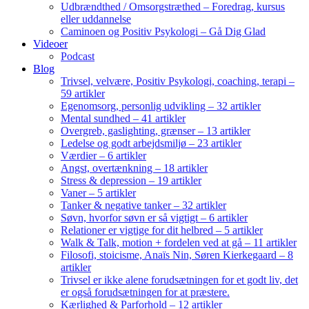
Udbrændthed / Omsorgstræthed – Foredrag, kursus
eller uddannelse
Caminoen og Positiv Psykologi – Gå Dig Glad
Videoer
Podcast
Blog
Trivsel, velvære, Positiv Psykologi, coaching, terapi –
59 artikler
Egenomsorg, personlig udvikling – 32 artikler
Mental sundhed – 41 artikler
Overgreb, gaslighting, grænser – 13 artikler
Ledelse og godt arbejdsmiljø – 23 artikler
Værdier – 6 artikler
Angst, overtænkning – 18 artikler
Stress & depression – 19 artikler
Vaner – 5 artikler
Tanker & negative tanker – 32 artikler
Søvn, hvorfor søvn er så vigtigt – 6 artikler
Relationer er vigtige for dit helbred – 5 artikler
Walk & Talk, motion + fordelen ved at gå – 11 artikler
Filosofi, stoicisme, Anaïs Nin, Søren Kierkegaard – 8
artikler
Trivsel er ikke alene forudsætningen for et godt liv, det
er også forudsætningen for at præstere.
Kærlighed & Parforhold – 12 artikler