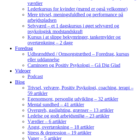
værdier
Lederkursus for kvinder (mænd er også velkomne)
Mere trivsel, meningsfuldhed og performance på
arbejdspladsen
Selvværd – et 1 dagskursus i øget selvværd og
psykologisk modstandskraft
Kursus i at slippe bekymringer, tankemylder og
overtænkning – 2 dage
Foredrag
Udbrændthed / Omsorgstræthed – Foredrag, kursus
eller uddannelse
Caminoen og Positiv Psykologi – Gå Dig Glad
Videoer
Podcast
Blog
Trivsel, velvære, Positiv Psykologi, coaching, terapi –
59 artikler
Egenomsorg, personlig udvikling – 32 artikler
Mental sundhed – 41 artikler
Overgreb, gaslighting, grænser – 13 artikler
Ledelse og godt arbejdsmiljø – 23 artikler
Værdier – 6 artikler
Angst, overtænkning – 18 artikler
Stress & depression – 19 artikler
Vaner – 5 artikler